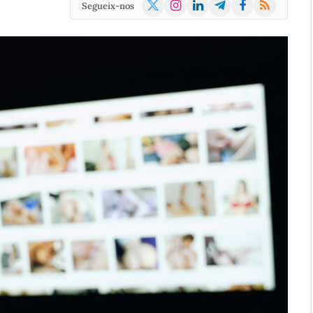
X
Instagram
LinkedIn
Telegram
Facebook
RSS
Segueix-nos
(Twitter)