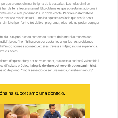
perquè promet eliminar l’enigma de la sexualitat. Les noies el miren,
è han de fer a l’escena sexual. El problema és que aquesta iniciació crua i
ontre amb el real, produint-los un doble efecte:
l’addicció i la tristesa
e tenir una relació sexual— implica aquesta renúncia que ens fa sentir
 el misteri per fer-ho tot visible i programat, elles i ells no poden conjugar
re del dia i s’exposi a cada cantonada, tractat de la mateixa manera que
fici”, ja que “no n’hi ha prou per tractar les angúnies i els problemes
nt-hi l’amor, només s’aconsegueix si es travessa mitjançant una experiència.
ntre els sexes.
tent d’aquest afany per no voler saber, que deixa a cadascú vulnerable i
les dificultats pròpies,
l’alegria de viure pot revertir aquest ànim trist
,
sió de porno: “tinc la sensació de ser una merda, gairebé un rebuig”.
 dóna'ns suport amb una donació.