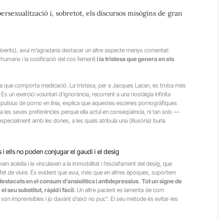
ipersexualització i, sobretot, els discursos misògins de gran
loents), avui m’agradaria destacar un altre aspecte menys comentat:
 humans i la cosificació del cos femení)
i la tristesa que genera en els
ca que comporta medicació. La tristesa, per a Jacques Lacan, es troba més
s un exercici voluntari d’ignorància, recorrent a una nostàlgia infinita
pulsius de porno en línia, explica que aquestes escenes pornogràfiques
ona les seves preferències perquè ella actuï en conseqüència, ni tan sols —
specialment amb les dones, a les quals atribuïa una (il·lusòria) burla
es i ells no poden conjugar el gaudi i el desig
en acèdia i la vinculaven a la immobilitat i l’esclafament del desig, que
 fet de viure. És evident que avui, més que en altres èpoques, suportem
estacats en el consum d’ansiolítics i antidepressius.
Tot un signe de
l seu substitut, ràpid i fàcil.
Un altre pacient es lamenta de com
són imprevisibles i jo davant d’això no puc”. El seu mètode és evitar-les