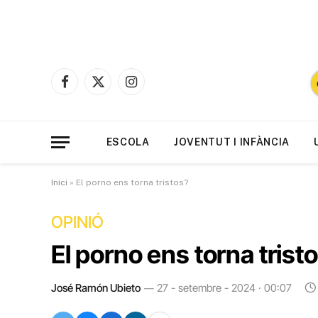
Facebook
X
Instagram
(Twitter)
ESCOLA
JOVENTUT I INFÀNCIA
Inici
»
El porno ens torna tristos?
OPINIÓ
El porno ens torna trist
José Ramón Ubieto
27 - setembre - 2024 · 00:07