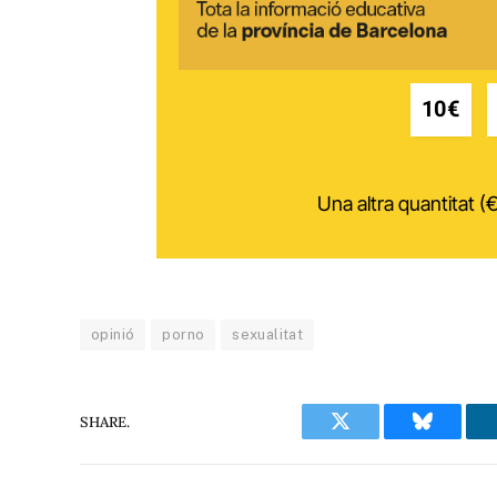
10€
Una altra quantitat (€
opinió
porno
sexualitat
SHARE.
Twitter
Bluesky