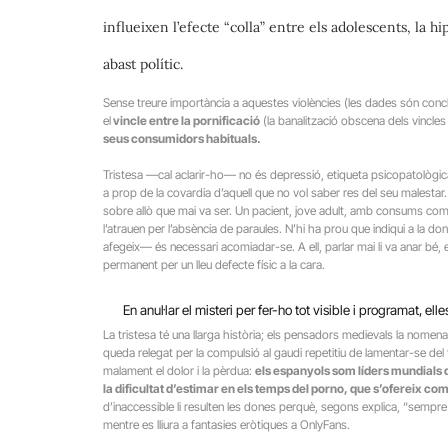
influeixen l’efecte “colla” entre els adolescents, la h
abast polític.
Sense treure importància a aquestes violències (les dades són conc
el
vincle entre la pornificació
(la banalització obscena dels vincles
seus consumidors habituals.
Tristesa —cal aclarir-ho— no és depressió, etiqueta psicopatològi
a prop de la covardia d’aquell que no vol saber res del seu malestar. É
sobre allò que mai va ser. Un pacient, jove adult, amb consums com
l’atrauen per l’absència de paraules. N’hi ha prou que indiqui a la d
afegeix— és necessari acomiadar-se. A ell, parlar mai li va anar bé, e
permanent per un lleu defecte físic a la cara.
En anul·lar el misteri per fer-ho tot visible i programat, ell
La tristesa té una llarga història; els pensadors medievals la nomenav
queda relegat per la compulsió al gaudi repetitiu de lamentar-se del
malament el dolor i la pèrdua:
els espanyols som líders mundials d
la dificultat d’estimar en els temps del porno, que s’ofereix com e
d’inaccessible li resulten les dones perquè, segons explica, “sempre 
mentre es lliura a fantasies eròtiques a OnlyFans.