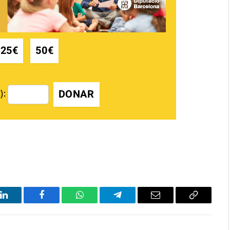
25€
50€
DONAR
):
LinkedIn
Facebook
WhatsApp
Telegram
Email
Copy
Link