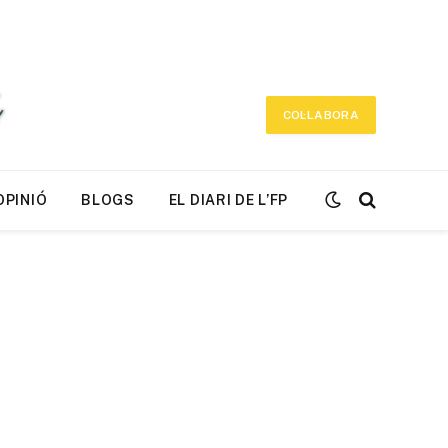
COL·LABORA
OPINIÓ
BLOGS
EL DIARI DE L’FP