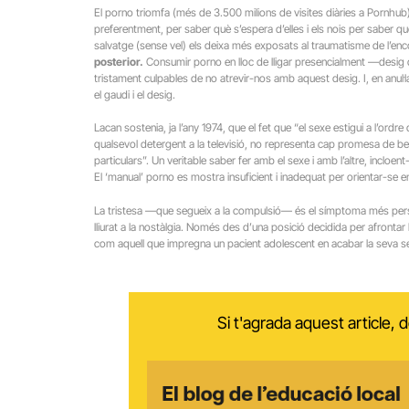
El porno triomfa (més de 3.500 milions de visites diàries a Pornhub) 
preferentment, per saber què s’espera d’elles i els nois per saber qu
salvatge (sense vel) els deixa més exposats al traumatisme de l’enc
posterior.
Consumir porno en lloc de lligar presencialment —desig d
tristament culpables de no atrevir-nos amb aquest desig. I, en anul·lar
el gaudi i el desig.
Lacan sostenia, ja l’any 1974, que el fet que “el sexe estigui a l’ord
qualsevol detergent a la televisió, no representa cap promesa de bene
particulars”. Un veritable saber fer amb el sexe i amb l’altre, incloe
El ‘manual’ porno es mostra insuficient i inadequat per orientar-se e
La tristesa —que segueix a la compulsió— és el símptoma més persis
lliurat a la nostàlgia. Només des d’una posició decidida per afrontar 
com aquell que impregna un pacient adolescent en acabar la seva ses
Si t'agrada aquest article,