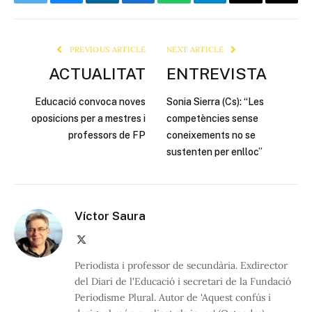
Twitter
Bluesky
LinkedIn
Facebook
WhatsApp
Telegram
Email
Copy
Link
PREVIOUS ARTICLE
NEXT ARTICLE
ACTUALITAT
ENTREVISTA
Educació convoca noves
Sonia Sierra (Cs): “Les
oposicions per a mestres i
competències sense
professors de FP
coneixements no se
sustenten per enlloc”
Víctor Saura
X
(Twitter)
Periodista i professor de secundària. Exdirector
del Diari de l'Educació i secretari de la Fundació
Periodisme Plural. Autor de 'Aquest confús i