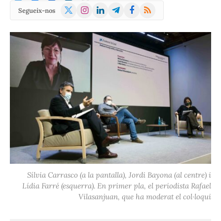
X
Instagram
LinkedIn
Telegram
Facebook
RSS
Segueix-nos
(Twitter)
Sílvia Carrasco (a la pantalla), Jordi Bayona (al centre) i
Lídia Farré (esquerra). En primer pla, el periodista Rafael
Vilasanjuan, que ha moderat el col·loqui