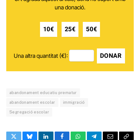
una donació.
10€
25€
50€
DONAR
Una altra quantitat (€):
abandonament educatiu prematur
abandonament escolar
immigració
Segregació escolar