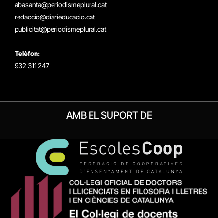
(Twitter)
abasanta@periodismeplural.cat
redaccio@diarieducacio.cat
publicitat@periodismeplural.cat
Telèfon:
932 311 247
AMB EL SUPORT DE