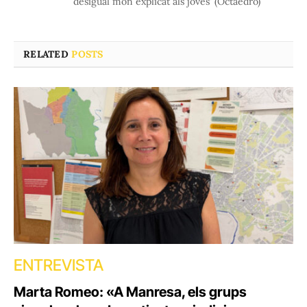
desigual món explicat als joves' (Octaedro)
RELATED
POSTS
ENTREVISTA
Marta Romeo: «A Manresa, els grups