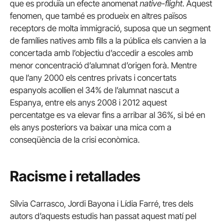
que es produïa un efecte anomenat
native-flight
. Aquest
fenomen, que també es produeix en altres països
receptors de molta immigració, suposa que un segment
de famílies natives amb fills a la pública els canvien a la
concertada amb l’objectiu d’accedir a escoles amb
menor concentració d’alumnat d’origen forà. Mentre
que l’any 2000 els centres privats i concertats
espanyols acollien el 34% de l’alumnat nascut a
Espanya, entre els anys 2008 i 2012 aquest
percentatge es va elevar fins a arribar al 36%, si bé en
els anys posteriors va baixar una mica com a
conseqüència de la crisi econòmica.
Racisme i retallades
Sílvia Carrasco, Jordi Bayona i Lídia Farré, tres dels
autors d’aquests estudis han passat aquest matí pel