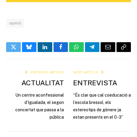
opinió
Twitter
Bluesky
LinkedIn
Facebook
WhatsApp
Telegram
Email
Copy
Link
PREVIOUS ARTICLE
NEXT ARTICLE
ACTUALITAT
ENTREVISTA
Un centre aconfessional
“És clar que cal coeducació a
d’Igualada, el segon
l’escola bressol, els
concertat que passa a la
estereotips de gènere ja
pública
estan presents en el 0-3”