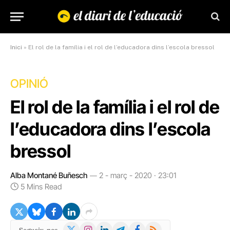
Inici
»
El rol de la família i el rol de l’educadora dins l’escola bressol
OPINIÓ
El rol de la família i el rol de
l’educadora dins l’escola
bressol
Alba Montané Buñesch
2 - març - 2020 · 23:01
5 Mins Read
X
Instagram
LinkedIn
Telegram
Facebook
RSS