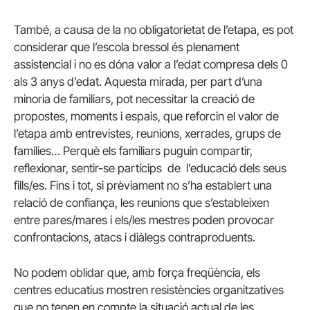
També, a causa de la no obligatorietat de l’etapa, es pot
considerar que l’escola bressol és plenament
assistencial i no es dóna valor a l’edat compresa dels 0
als 3 anys d’edat. Aquesta mirada, per part d’una
minoria de familiars, pot necessitar la creació de
propostes, moments i espais, que reforcin el valor de
l’etapa amb entrevistes, reunions, xerrades, grups de
famílies… Perquè els familiars puguin compartir,
reflexionar, sentir-se partícips de l’educació dels seus
fills/es. Fins i tot, si prèviament no s’ha establert una
relació de confiança, les reunions que s’estableixen
entre pares/mares i els/les mestres poden provocar
confrontacions, atacs i diàlegs contraproduents.
No podem oblidar que, amb força freqüència, els
centres educatius mostren resistències organitzatives
que no tenen en compte la situació actual de les