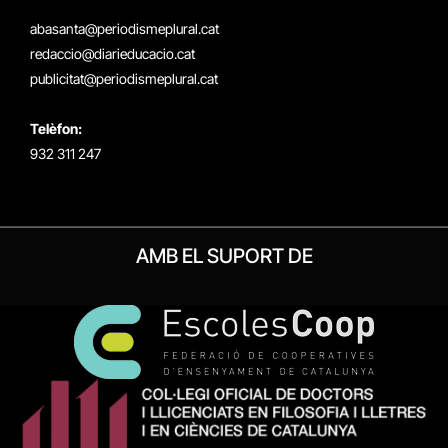
(Twitter)
abasanta@periodismeplural.cat
redaccio@diarieducacio.cat
publicitat@periodismeplural.cat
Telèfon:
932 311 247
AMB EL SUPORT DE