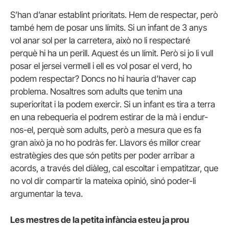
S’han d’anar establint prioritats. Hem de respectar, però
també hem de posar uns límits. Si un infant de 3 anys
vol anar sol per la carretera, això no li respectaré
perquè hi ha un perill. Aquest és un límit. Però si jo li vull
posar el jersei vermell i ell es vol posar el verd, ho
podem respectar? Doncs no hi hauria d’haver cap
problema. Nosaltres som adults que tenim una
superioritat i la podem exercir. Si un infant es tira a terra
en una rebequeria el podrem estirar de la mà i endur-
nos-el, perquè som adults, però a mesura que es fa
gran això ja no ho podràs fer. Llavors és millor crear
estratègies des que són petits per poder arribar a
acords, a través del diàleg, cal escoltar i empatitzar, que
no vol dir compartir la mateixa opinió, sinó poder-li
argumentar la teva.
Les mestres de la petita infància esteu ja prou