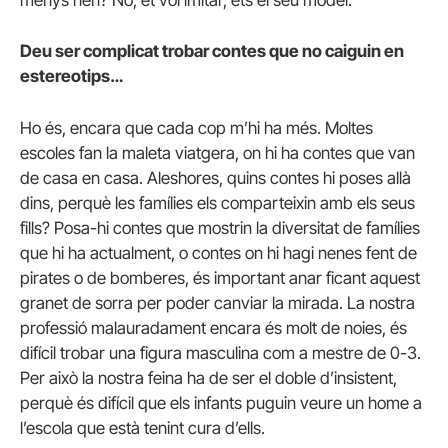
menys nen? No, et vol imitar, ets el seu model.
Deu ser complicat trobar contes que no caiguin en
estereotips…
Ho és, encara que cada cop m’hi ha més. Moltes
escoles fan la maleta viatgera, on hi ha contes que van
de casa en casa. Aleshores, quins contes hi poses allà
dins, perquè les famílies els comparteixin amb els seus
fills? Posa-hi contes que mostrin la diversitat de famílies
que hi ha actualment, o contes on hi hagi nenes fent de
pirates o de bomberes, és important anar ficant aquest
granet de sorra per poder canviar la mirada. La nostra
professió malauradament encara és molt de noies, és
difícil trobar una figura masculina com a mestre de 0-3.
Per això la nostra feina ha de ser el doble d’insistent,
perquè és difícil que els infants puguin veure un home a
l’escola que està tenint cura d’ells.