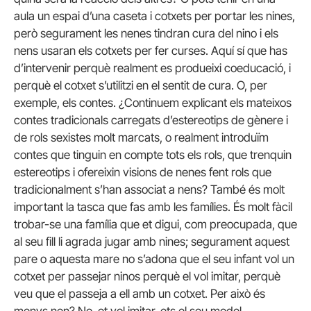
aula un espai d’una caseta i cotxets per portar les nines,
però segurament les nenes tindran cura del nino i els
nens usaran els cotxets per fer curses. Aquí sí que has
d’intervenir perquè realment es produeixi coeducació, i
perquè el cotxet s’utilitzi en el sentit de cura. O, per
exemple, els contes. ¿Continuem explicant els mateixos
contes tradicionals carregats d’estereotips de gènere i
de rols sexistes molt marcats, o realment introduïm
contes que tinguin en compte tots els rols, que trenquin
estereotips i ofereixin visions de nenes fent rols que
tradicionalment s’han associat a nens? També és molt
important la tasca que fas amb les famílies. És molt fàcil
trobar-se una família que et digui, com preocupada, que
al seu fill li agrada jugar amb nines; segurament aquest
pare o aquesta mare no s’adona que el seu infant vol un
cotxet per passejar ninos perquè el vol imitar, perquè
veu que el passeja a ell amb un cotxet. Per això és