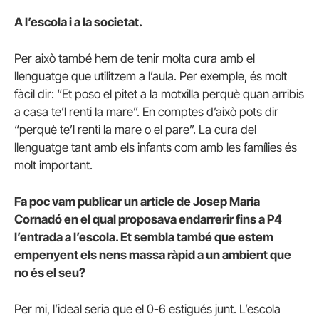
A l’escola i a la societat.
Per això també hem de tenir molta cura amb el
llenguatge que utilitzem a l’aula. Per exemple, és molt
fàcil dir: “Et poso el pitet a la motxilla perquè quan arribis
a casa te’l renti la mare”. En comptes d’això pots dir
“perquè te’l renti la mare o el pare”. La cura del
llenguatge tant amb els infants com amb les famílies és
molt important.
Fa poc vam publicar un article de Josep Maria
Cornadó en el qual proposava endarrerir fins a P4
l’entrada a l’escola. Et sembla també que estem
empenyent els nens massa ràpid a un ambient que
no és el seu?
Per mi, l’ideal seria que el 0-6 estigués junt. L’escola