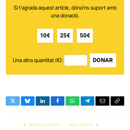
Si t'agrada aquest article, dóna'ns suport amb
una donació.
10€
25€
50€
DONAR
Una altra quantitat (€):
Twitter
Bluesky
LinkedIn
Facebook
WhatsApp
Telegram
Email
Copy
Link
PREVIOUS ARTICLE
NEXT ARTICLE