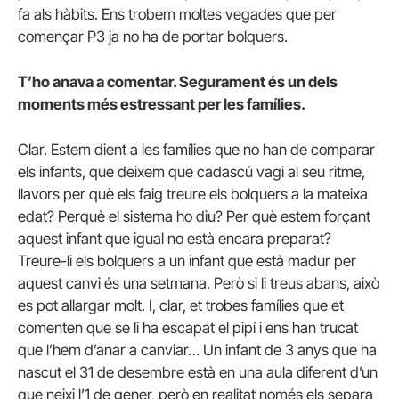
fa als hàbits. Ens trobem moltes vegades que per
començar P3 ja no ha de portar bolquers.
T’ho anava a comentar. Segurament és un dels
moments més estressant per les famílies.
Clar. Estem dient a les famílies que no han de comparar
els infants, que deixem que cadascú vagi al seu ritme,
llavors per què els faig treure els bolquers a la mateixa
edat? Perquè el sistema ho diu? Per què estem forçant
aquest infant que igual no està encara preparat?
Treure-li els bolquers a un infant que està madur per
aquest canvi és una setmana. Però si li treus abans, això
es pot allargar molt. I, clar, et trobes famílies que et
comenten que se li ha escapat el pipí i ens han trucat
que l’hem d’anar a canviar… Un infant de 3 anys que ha
nascut el 31 de desembre està en una aula diferent d’un
que neixi l’1 de gener, però en realitat només els separa