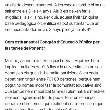
un dia de desenvolpament. A les escoles també hi ha un
salt entre els 3 i els 4 anys. Als 3 els deixen fer la
migdiada i als 4 ja no. Per què, aquest límit? En quina
base pedagògica o científica es pot sustentar que un
nen necessita dormir als 3 anys però ja no als 4?
Com està anant el Congrés d’Educació Pública per
les terres de Ponent?
Molt bé, acabem de fer el quart debat. Aquí ens hem
implicat molt des del 0-3 fins a la universitat, estan sent
debats en els quals hi ha molta participació, en cada
debat hem tingut entre 70 i 80 persones, perquè hem
pogut no només mobilitzar la comunitat educativa sinó
que també hem mobilitzat famílies i alumnat. Els mestres
realment agreixen el fet de poder tenir un espai per
debatre sobre temes que realment ens interessen i que
estiguin focalitzats en l’educació pública.