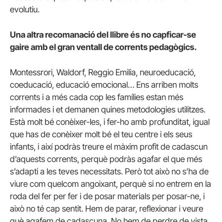
evolutiu.
Una altra recomanació del llibre és no capficar-se
gaire amb el gran ventall de corrents pedagògics.
Montessrori, Waldorf, Reggio Emilia, neuroeducació,
coeducació, educació emocional… Ens arriben molts
corrents i a més cada cop les famílies estan més
informades i et demanen quines metodologies utilitzes.
Està molt bé conèixer-les, i fer-ho amb profunditat, igual
que has de conèixer molt bé el teu centre i els seus
infants, i així podràs treure el màxim profit de cadascun
d’aquests corrents, perquè podràs agafar el que més
s’adapti a les teves necessitats. Però tot això no s’ha de
viure com quelcom angoixant, perquè si no entrem en la
roda del fer per fer i de posar materials per posar-ne, i
això no té cap sentit. Hem de parar, reflexionar i veure
què agafem de cadascuna. No hem de perdre de vista