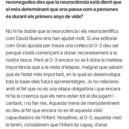
reconegudes des que la neurociència està dient que
el més determinant que ens passa com a persones
és durant els primers anys de vida?
No hi ha dubte que la neurociència i els neurocientífics
com David Bueno ens han ajudat molt. Si una editorial
com Graó aposta per treure una col·lecció 0-3 deu ser
perquè s’està començant a donar reconeixement a la
nostra tasca. Però al 0-3 encara no se li dóna la mateixa
importància que a la resta d’etapes, malgrat que sabem
que és l’edat més important, en la qual es desenvolupa
tota la base dels futurs aprenentatges. Jo ho relaciono
amb el fet que no és una etapa obligatòria i que encara
hi ha la creença que els nens estan tot el dia jugant i
cantant, i no fan res. Aquesta mena de menysteniment
es deu al fet que encara no es té aquesta visió
capacitadora de l’infant. Nosaltres, al 0-3, aquesta visió
la tenim, considerem que l’infant és capaç d’anar