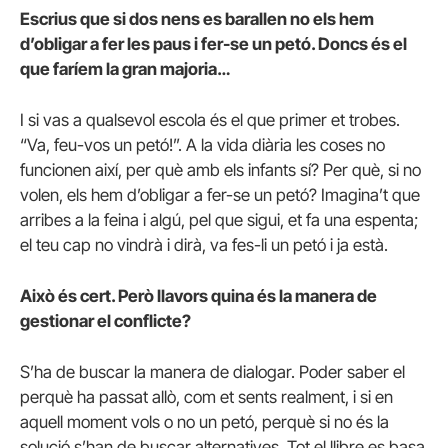
Escrius que si dos nens es barallen no els hem
d’obligar a fer les paus i fer-se un petó. Doncs és el
que faríem la gran majoria…
I si vas a qualsevol escola és el que primer et trobes.
“Va, feu-vos un petó!”. A la vida diària les coses no
funcionen així, per què amb els infants sí? Per què, si no
volen, els hem d’obligar a fer-se un petó? Imagina’t que
arribes a la feina i algú, pel que sigui, et fa una espenta;
el teu cap no vindrà i dirà, va fes-li un petó i ja està.
Això és cert. Però llavors quina és la manera de
gestionar el conflicte?
S’ha de buscar la manera de dialogar. Poder saber el
perquè ha passat allò, com et sents realment, i si en
aquell moment vols o no un petó, perquè si no és la
solució s’han de buscar alternatives. Tot el llibre es basa