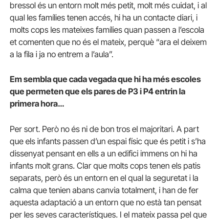
bressol és un entorn molt més petit, molt més cuidat, i al
qual les famílies tenen accés, hi ha un contacte diari, i
molts cops les mateixes famílies quan passen a l’escola
et comenten que no és el mateix, perquè “ara el deixem
a la fila i ja no entrem a l’aula”.
Em sembla que cada vegada que hi ha més escoles
que permeten que els pares de P3 i P4 entrin la
primera hora…
Per sort. Però no és ni de bon tros el majoritari. A part
que els infants passen d’un espai físic que és petit i s’ha
dissenyat pensant en ells a un edifici immens on hi ha
infants molt grans. Clar que molts cops tenen els patis
separats, però és un entorn en el qual la seguretat i la
calma que tenien abans canvia totalment, i han de fer
aquesta adaptació a un entorn que no està tan pensat
per les seves característiques. I el mateix passa pel que