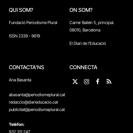
QUI SOM?
ON SOM?
Fundació Periodisme Plural
Carrer Bailén 5, principal.
08010, Barcelona
ISSN 2339 - 9619
El Diari de l'Educació
CONTACTA'NS
CONNECTA
Ana Basanta
X
Instagram
Facebook
RSS
(Twitter)
abasanta@periodismeplural.cat
redaccio@diarieducacio.cat
publicitat@periodismeplural.cat
Telèfon:
932 311 247