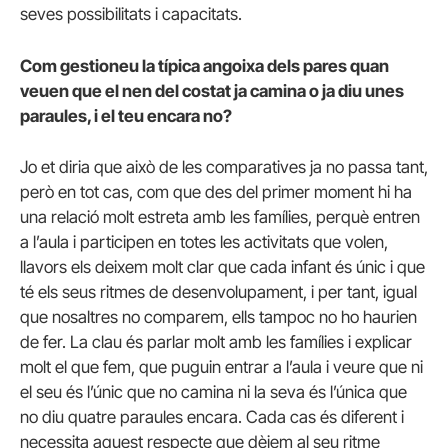
seves possibilitats i capacitats.
Com gestioneu la típica angoixa dels pares quan
veuen que el nen del costat ja camina o ja diu unes
paraules, i el teu encara no?
Jo et diria que això de les comparatives ja no passa tant,
però en tot cas, com que des del primer moment hi ha
una relació molt estreta amb les famílies, perquè entren
a l’aula i participen en totes les activitats que volen,
llavors els deixem molt clar que cada infant és únic i que
té els seus ritmes de desenvolupament, i per tant, igual
que nosaltres no comparem, ells tampoc no ho haurien
de fer. La clau és parlar molt amb les famílies i explicar
molt el que fem, que puguin entrar a l’aula i veure que ni
el seu és l’únic que no camina ni la seva és l’única que
no diu quatre paraules encara. Cada cas és diferent i
necessita aquest respecte que dèiem al seu ritme