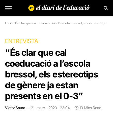
Inici
»
“És clar que cal coeducació a l’escola bressol, els estereotips de gènere ja estan presents en el 0-3”
ENTREVISTA
“És clar que cal
coeducació a l’escola
bressol, els estereotips
de gènere ja estan
presents en el 0-3”
Víctor Saura
2 - març - 2020 · 23:04
13 Mins Read