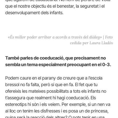
que el nostre objectiu és el benestar, la seguretat i el
desenvolupament dels infants.
«Ës millor poder arribar a acords a través del diàleg» | Foto
cedida per Laura Lladós
També parles de coeducació, que precisament no
sembla un tema especialment preocupant en el 0-3.
Podem caure en el parany de creure que a l’escola
bressol no fa falta, però sí que en fa. El fet que tu
ofereixis les mateixes possibilitats a tots els infants no
t’assegura que realment hi hagi coeducació. Els
estereotips hi són i els veiem. Per exemple, si un nen va
al lloc on tenim les disfresses i es posa un de princesa,
quina serà la reacció dels altres? O pots tenir en una