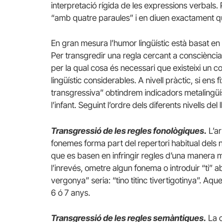
interpretació rígida de les expressions verbals
“amb quatre paraules” i en diuen exactament qu
En gran mesura l’humor lingüístic està basat en l
Per transgredir una regla cercant a consciència
per la qual cosa és necessari que existeixi un 
lingüístic considerables. A nivell pràctic, si e
transgressiva” obtindrem indicadors metalingü
l’infant. Seguint l’ordre dels diferents nivells 
Transgressió de les regles fonològiques.
L’ar
fonemes forma part del repertori habitual dels ne
que es basen en infringir regles d’una manera
l’inrevés, ometre algun fonema o introduir “ti” a
vergonya” seria: “tino titinc tivertigotinya”. Aqu
6 ó 7 anys.
Transgressió de les regles semàntiques.
La 