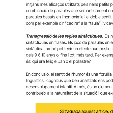
mitjans més eficaços utilitzats pels nens petits p
combinació de paraules que semànticament no te
paraules basats en l’homonímia i el doble sent
com per exemple dir “cadira” a la “taula” i vicev
Transgressió de les regles sintàctiques.
Els n
sintàctiques en frases. Els jocs de paraules en e
sintàctica també pot tenir un efecte humorístic
dels 9 ó 10 anys o, fins i tot, més tard. Per exemp
és: qui era feliç el Jan o el pollastre?
En conclusió, el sentit de l’humor és una “cruïll
lingüístics i cognitius que ben analitzats ens po
desenvolupament infantil. A més, és un element
contribueix a la naturalitat de la situació i qu
Si t'agrada aquest article,