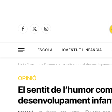
Facebook
X
Instagram
(Twitter)
ESCOLA
JOVENTUT I INFÀNCIA
Inici
»
El sentit de l’humor com a indicador del desenvolupament 
OPINIÓ
El sentit de l’humor com
desenvolupament infant