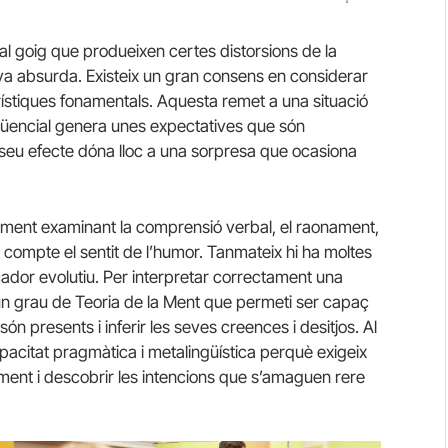
 al goig que produeixen certes distorsions de la
ativa absurda. Existeix un gran consens en considerar
ístiques fonamentals. Aquesta remet a una situació
seqüencial genera unes expectatives que són
l seu efecte dóna lloc a una sorpresa que ocasiona
alment examinant la comprensió verbal, el raonament,
 compte el sentit de l’humor. Tanmateix hi ha moltes
ador evolutiu. Per interpretar correctament una
 un grau de Teoria de la Ment que permeti ser capaç
ón presents i inferir les seves creences i desitjos. Al
acitat pragmàtica i metalingüística perquè exigeix
alment i descobrir les intencions que s’amaguen rere