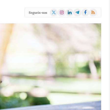
X
Instagram
LinkedIn
Telegram
Facebook
RSS
Segueix-nos
(Twitter)