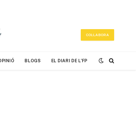
COL·LABORA
OPINIÓ
BLOGS
EL DIARI DE L’FP