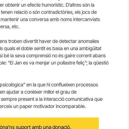
er obtenir un efecte humorístic. D’altres són la
nen relació o són contradictòries, els jocs de
it, mantenir una conversa amb noms intercanviats
ersa, etc.
ens troben divertit haver de detectar anomalies
ls quals el doble sentit es basa en una ambigüitat
, si bé la seva comprensió no és gaire corrent abans
le: “El Jan es va menjar un pollastre feliç”; la qüestió
a psicològica” en la que hi conflueixen processos
den ajudar a conèixer millor el grau de
 sempre present a la interacció comunicativa que
e exerceix un paper motivador incomparable.
 dóna'ns suport amb una donació.