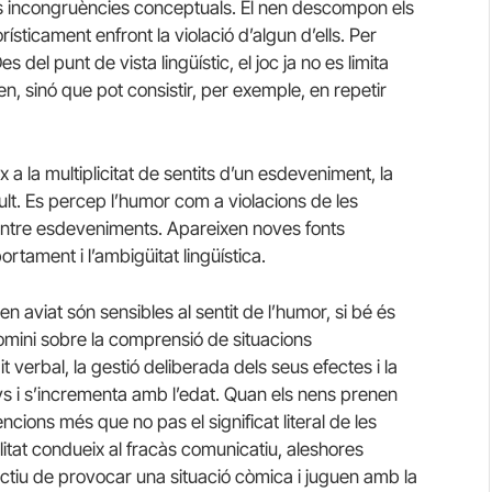
es incongruències conceptuals. El nen descompon els
sticament enfront la violació d’algun d’ells. Per
el punt de vista lingüístic, el joc ja no es limita
 sinó que pot consistir, per exemple, en repetir
 a la multiplicitat de sentits d’un esdeveniment, la
lt. Es percep l’humor com a violacions de les
entre esdeveniments. Apareixen noves fonts
tament i l’ambigüitat lingüística.
en aviat són sensibles al sentit de l’humor, si bé és
omini sobre la comprensió de situacions
 verbal, la gestió deliberada dels seus efectes i la
nys i s’incrementa amb l’edat. Quan els nens prenen
cions més que no pas el significat literal de les
alitat condueix al fracàs comunicatiu, aleshores
ectiu de provocar una situació còmica i juguen amb la