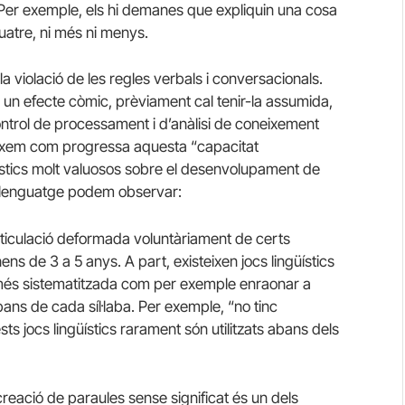
. Per exemple, els hi demanes que expliquin una cosa
atre, ni més ni menys.
a violació de les regles verbals i conversacionals.
 un efecte còmic, prèviament cal tenir-la assumida,
control de processament i d’anàlisi de coneixement
ns fixem com progressa aquesta “capacitat
ístics molt valuosos sobre el desenvolupament de
del llenguatge podem observar:
ticulació deformada voluntàriament de certs
ns de 3 a 5 anys. A part, existeixen jocs lingüístics
 més sistematitzada com per exemple enraonar a
bans de cada síl·laba. Per exemple, “no tinc
ests jocs lingüístics rarament són utilitzats abans dels
creació de paraules sense significat és un dels