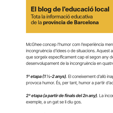
McGhee concep l’humor com l’experiència menta
incongruència d’idees o de situacions. Aquest 
que sorgeix específicament cap el segon any de 
desenvolupament de la incongruència en quatre
1ª etapa (1 ½-2 anys)
.
El coneixement d’allò in
provoca humor. És, per tant, humor a partir d’
2ª etapa
(a partir de finals del 2n any)
. La inc
exemple, a un gat se li diu gos.