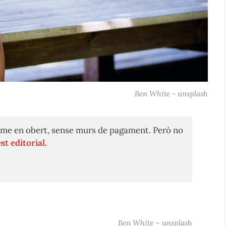
Ben White - unsplash
me en obert, sense murs de pagament. Però no
st editorial.
Ben White – unsplash