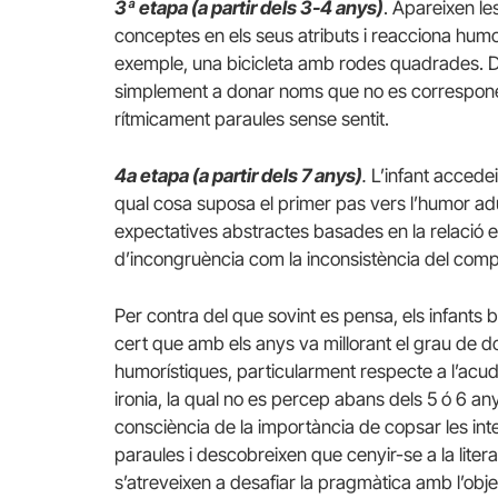
3ª etapa
(a partir dels 3-4 anys)
. Apareixen l
conceptes en els seus atributs i reacciona humorí
exemple, una bicicleta amb rodes quadrades. Des d
simplement a donar noms que no es corresponen,
rítmicament paraules sense sentit.
4a etapa (a partir dels 7 anys)
.
L’infant accedeix
qual cosa suposa el primer pas vers l’humor adu
expectatives abstractes basades en la relació 
d’incongruència com la inconsistència del compor
Per contra del que sovint es pensa, els infants b
cert que amb els anys va millorant el grau de d
humorístiques, particularment respecte a l’acudit
ironia, la qual no es percep abans dels 5 ó 6 a
consciència de la importància de copsar les inten
paraules i descobreixen que cenyir-se a la liter
s’atreveixen a desafiar la pragmàtica amb l’obj