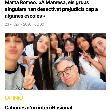
Marta Romeo: «A Manresa, els grups
singulars han desactivat prejudicis cap a
algunes escoles»
23 - juliol - 2026 · 02:00
OPINIÓ
Cabòries d’un interí il·lusionat