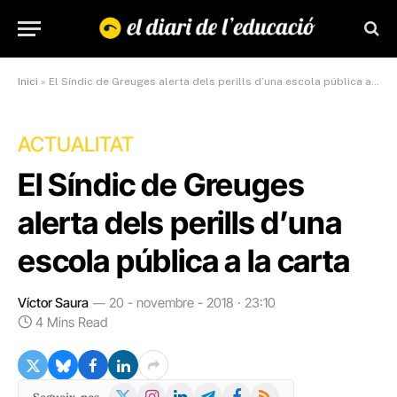
Inici
»
El Síndic de Greuges alerta dels perills d’una escola pública a la carta
ACTUALITAT
El Síndic de Greuges
alerta dels perills d’una
escola pública a la carta
Víctor Saura
20 - novembre - 2018 · 23:10
4 Mins Read
X
Instagram
LinkedIn
Telegram
Facebook
RSS