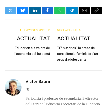
Twitter
Bluesky
LinkedIn
Facebook
WhatsApp
Telegram
Email
Copy
Link
PREVIOUS ARTICLE
NEXT ARTICLE
ACTUALITAT
ACTUALITAT
Educar en els valors de
’37 històries’: la presa de
l’economia del bé comú
consciència feminista d’un
grup d’adolescents
Víctor Saura
X
(Twitter)
Periodista i professor de secundària. Exdirector
del Diari de l'Educació i secretari de la Fundació