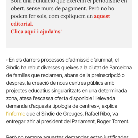
Som una Fundació que exercim el periodisme en
obert, sense murs de pagament. Però no ho
podem fer sols, com expliquem en
aquest
editorial.
Clica aquí i ajuda'ns!
«En els darrers processos d’admissió d’alumnat, el
Síndic ha rebut diverses queixes a la ciutat de Barcelona
de famílies que reclamen, abans de la preinscripció o
després, la creació de nous centres públics amb
projectes educatius singularitzats en una determinada
zona, atesa l’escassa oferta disponible i l’elevada
demanda d’aquesta tipologia de centres», explica
l’informe
que el Síndic de Greuges, Rafael Ribó, va
entregar ahir al president del Parlament, Roger Torrent.
Però no sempre aquestes demandes estan justificades,