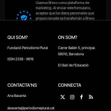
QUI SOM?
ON SOM?
Fundació Periodisme Plural
Carrer Bailén 5, principal.
08010, Barcelona
ISSN 2339 - 9619
El Diari de l'Educació
CONTACTA'NS
CONNECTA
Ana Basanta
X
Instagram
Facebook
RSS
(Twitter)
abasanta@periodismeplural.cat