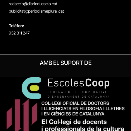
redaccio@diarieducacio.cat
publicitat@periodismeplural.cat
Telèfon:
932 311 247
AMB EL SUPORT DE