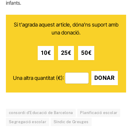
infants.
Si t'agrada aquest article, dóna'ns suport amb
una donació.
10€
25€
50€
DONAR
Una altra quantitat (€):
consordi d'Educació de Barcelona
Planificació escolar
Segregació escolar
Síndic de Greuges