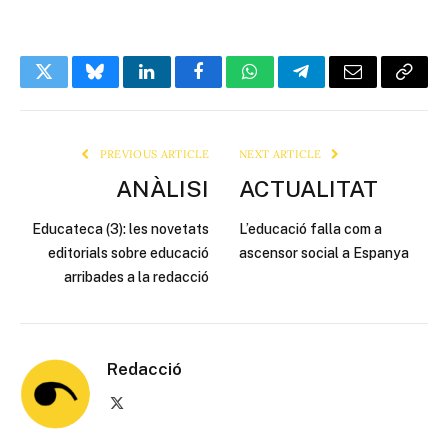
Twitter
Bluesky
LinkedIn
Facebook
WhatsApp
Telegram
Email
Copy
Link
PREVIOUS ARTICLE
NEXT ARTICLE
ANÀLISI
ACTUALITAT
Educateca (3): les novetats
L’educació falla com a
editorials sobre educació
ascensor social a Espanya
arribades a la redacció
Redacció
X
(Twitter)