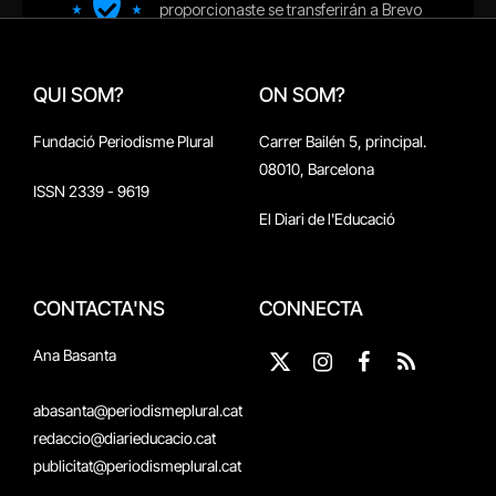
QUI SOM?
ON SOM?
Fundació Periodisme Plural
Carrer Bailén 5, principal.
08010, Barcelona
ISSN 2339 - 9619
El Diari de l'Educació
CONTACTA'NS
CONNECTA
Ana Basanta
X
Instagram
Facebook
RSS
(Twitter)
abasanta@periodismeplural.cat
redaccio@diarieducacio.cat
publicitat@periodismeplural.cat