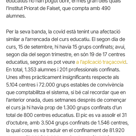
educatius no han pogut obrir, el més gran dels quals
l’Institut Priorat de Falset, que compta amb 490
alumnes.
Per la seva banda, la covid està tenint una afectació
similar a l’arrencada del curs educatiu. El segon dia de
curs, 15 de setembre, hi havia 15 grups confinats; avui,
segon dia del segon trimestre, en són 19 de 17 centres
educatius, segons es pot veure
a l’aplicació traçacovid
.
En total, 1.353 alumnes i 201 professionals confinats.
Unes xifres pràcticament insignificants respecte als
5.104 centres i 72.000 grups estables de convivència
que comptabilitza el sistema, si bé cal recordar que en
l’anterior onada, dues setmanes després de començar
el curs ja hi havia prop de 1.300 grups confinats d’un
total de 800 centres educatius. El pic es va assolir el 31
d’octubre, amb 3.504 grups confinats de 1.546 centres,
la qual cosa es va traduir en el confinament de 81.920