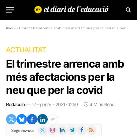
Inici
»
El trimestre arrenca amb més afectacions per la neu que per la covid
ACTUALITAT
El trimestre arrenca amb
més afectacions per la
neu que per la covid
Redacció
12 - gener - 2021 · 11:50
4 Mins Read
X
Instagram
LinkedIn
Telegram
Facebook
RSS
Segueix-nos
(Twitter)