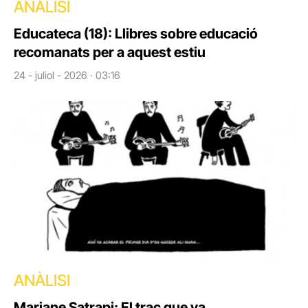
ANÀLISI
Educateca (18): Llibres sobre educació
recomanats per a aquest estiu
24 - juliol - 2026 · 03:16
ANÀLISI
Marjane Satrapi: El traç que va