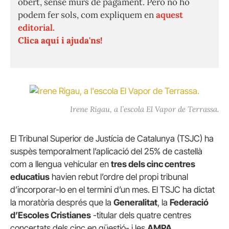
obert, sense murs de pagament. Però no ho
podem fer sols, com expliquem en
aquest
editorial.
Clica aquí i ajuda'ns!
Irene Rigau, a l’escola El Vapor de Terrassa.
El Tribunal Superior de Justícia de Catalunya (TSJC) ha
suspès temporalment l’aplicació del 25% de castellà
com a llengua vehicular en
tres dels cinc centres
educatius
havien rebut l’ordre del propi tribunal
d’incorporar-lo en el termini d’un mes. El TSJC ha dictat
la moratòria després que la
Generalitat
, la
Federació
d’Escoles Cristianes
-titular dels quatre centres
concertats dels cinc en qüestió- i les
AMPA