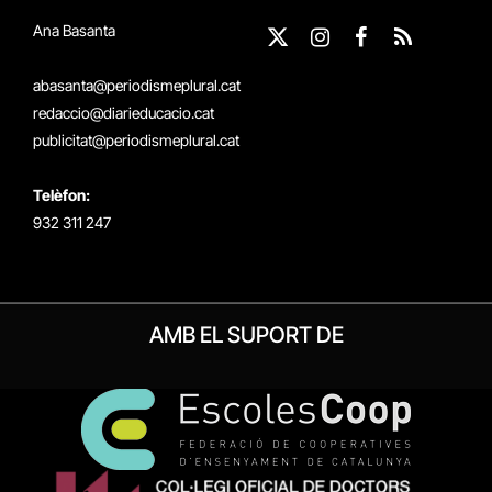
Ana Basanta
X
Instagram
Facebook
RSS
(Twitter)
abasanta@periodismeplural.cat
redaccio@diarieducacio.cat
publicitat@periodismeplural.cat
Telèfon:
932 311 247
AMB EL SUPORT DE