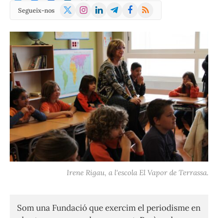
X
Instagram
LinkedIn
Telegram
Facebook
RSS
Segueix-nos
(Twitter)
Irene Rigau, a l'escola El Vapor de Terrassa.
Som una Fundació que exercim el periodisme en