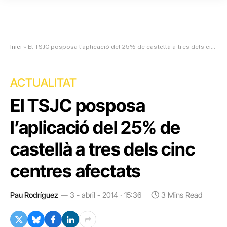
Inici
»
El TSJC posposa l’aplicació del 25% de castellà a tres dels cinc centres afectats
ACTUALITAT
El TSJC posposa
l’aplicació del 25% de
castellà a tres dels cinc
centres afectats
Pau Rodríguez
3 - abril - 2014 · 15:36
3 Mins Read