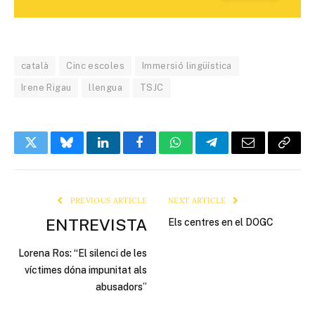
català
Cinc escoles
Immersió lingüística
Irene Rigau
llengua
TSJC
Twitter
Bluesky
LinkedIn
Facebook
WhatsApp
Telegram
Email
Copy
Link
PREVIOUS ARTICLE
NEXT ARTICLE
ENTREVISTA
Els centres en el DOGC
Lorena Ros: “El silenci de les
víctimes dóna impunitat als
abusadors”