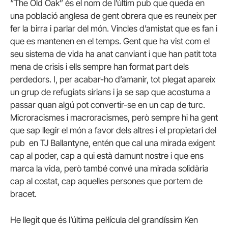
“The Old Oak” és el nom de l’últim pub que queda en
una població anglesa de gent obrera que es reuneix per
fer la birra i parlar del món. Vincles d’amistat que es fan i
que es mantenen en el temps. Gent que ha vist com el
seu sistema de vida ha anat canviant i que han patit tota
mena de crisis i ells sempre han format part dels
perdedors. I, per acabar-ho d’amanir, tot plegat apareix
un grup de refugiats sirians i ja se sap que acostuma a
passar quan algú pot convertir-se en un cap de turc.
Microracismes i macroracismes, però sempre hi ha gent
que sap llegir el món a favor dels altres i el propietari del
pub en TJ Ballantyne, entén que cal una mirada exigent
cap al poder, cap a qui està damunt nostre i que ens
marca la vida, però també convé una mirada solidària
cap al costat, cap aquelles persones que portem de
bracet.
He llegit que és l’última pel·lícula del grandíssim Ken