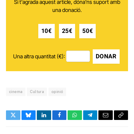
Si t'agrada aquest article, dóna'ns suport amb
una donació.
10€
25€
50€
DONAR
Una altra quantitat (€):
cinema
Cultura
opinió
Twitter
Bluesky
LinkedIn
Facebook
WhatsApp
Telegram
Email
Copy
Link