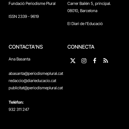
Fundació Periodisme Plural
Carrer Bailén 5, principal.
08010, Barcelona
ISSN 2339 - 9619
El Diari de l'Educació
CONTACTA'NS
CONNECTA
Ana Basanta
X
Instagram
Facebook
RSS
(Twitter)
abasanta@periodismeplural.cat
redaccio@diarieducacio.cat
publicitat@periodismeplural.cat
Telèfon:
932 311 247