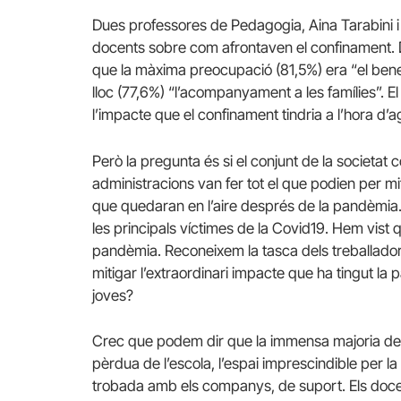
Dues professores de Pedagogia, Aina Tarabini i 
docents sobre com afrontaven el confinament. 
que la màxima preocupació (81,5%) era “el benes
lloc (77,6%) “l’acompanyament a les famílies”. 
l’impacte que el confinament tindria a l’hora d’
Però la pregunta és si el conjunt de la societat
administracions van fer tot el que podien per m
que quedaran en l’aire després de la pandèmia
les principals víctimes de la Covid19. Hem vist q
pandèmia. Reconeixem la tasca dels treballador
mitigar l’extraordinari impacte que ha tingut la 
joves?
Crec que podem dir que la immensa majoria de do
pèrdua de l’escola, l’espai imprescindible per l
trobada amb els companys, de suport. Els docent