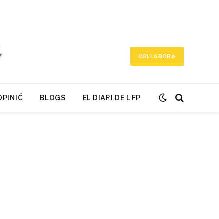
COL·LABORA
OPINIÓ
BLOGS
EL DIARI DE L’FP