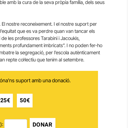
ble amb la cura de la seva pròpia família, dels seus
. El nostre reconeixement. I el nostre suport per
 d’equitat que es va perdre quan van tancar els
de les professores Tarabini i Jacoukis,
ments profundament imbricats”. I no poden fer-ho
combatre la segregació, per l’escola autènticament
ran repte col·lectiu que tenim al setembre.
 dóna'ns suport amb una donació.
25€
50€
DONAR
):