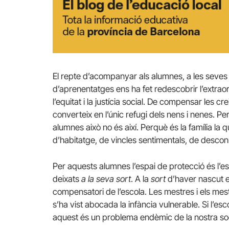
El repte d’acompanyar als alumnes, a les seves f
d’aprenentatges ens ha fet redescobrir l’extraord
l’equitat i la justícia social. De compensar les cr
converteix en l’únic refugi dels nens i nenes. 
alumnes això no és així. Perquè és la família la
d’habitatge, de vincles sentimentals, de desco
Per aquests alumnes l’espai de protecció és l’e
deixats
a la seva sort
. A la
sort
d’haver nascut en
compensatori de l’escola. Les mestres i els m
s’ha vist abocada la infància vulnerable. Si l’esc
aquest és un problema endèmic de la nostra soc