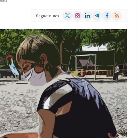
ead
X
Instagram
LinkedIn
Telegram
Facebook
RSS
Segueix-nos
(Twitter)