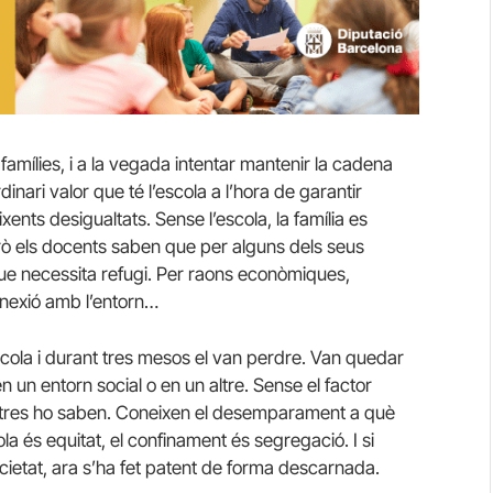
amílies, i a la vegada intentar mantenir la cadena
inari valor que té l’escola a l’hora de garantir
eixents desigualtats. Sense l’escola, la família es
Però els docents saben que per alguns dels seus
 que necessita refugi. Per raons econòmiques,
nnexió amb l’entorn…
scola i durant tres mesos el van perdre. Van quedar
 un entorn social o en un altre. Sense el factor
estres ho saben. Coneixen el desemparament a què
ola és equitat, el confinament és segregació. I si
ietat, ara s’ha fet patent de forma descarnada.