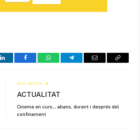
LinkedIn
Facebook
WhatsApp
Telegram
Email
Copy
Link
NEXT ARTICLE
ACTUALITAT
Cinema en curs… abans, durant i després del
confinament