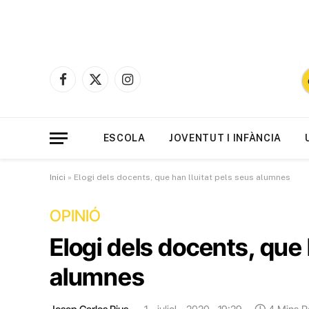
Facebook
X
Instagram
(Twitter)
ESCOLA
JOVENTUT I INFÀNCIA
Inici
»
Elogi dels docents, que han lluitat pels seus alumnes
OPINIÓ
Elogi dels docents, que 
alumnes