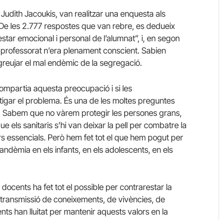
Judith Jacoukis, van realitzar una enquesta als
De les 2.777 respostes que van rebre, es dedueix
tar emocional i personal de l’alumnat”, i, en segon
El professorat n’era plenament conscient. Sabien
agreujar el mal endèmic de la segregació.
 compartia aquesta preocupació i si les
itigar el problema. És una de les moltes preguntes
. Sabem que no vàrem protegir les persones grans,
ue els sanitaris s’hi van deixar la pell per combatre la
s essencials. Però hem fet tot el que hem pogut per
pandèmia en els infants, en els adolescents, en els
cents ha fet tot el possible per contrarestar la
a transmissió de coneixements, de vivències, de
s han lluitat per mantenir aquests valors en la