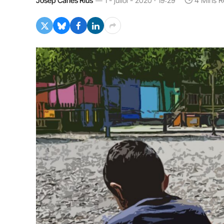
Josep Carles Rius
1 - juliol - 2020 · 19:29
4 Mins R