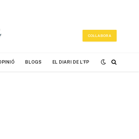
COL·LABORA
OPINIÓ
BLOGS
EL DIARI DE L’FP