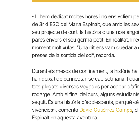
«Li hem dedicat moltes hores i no ens voliem pe
de 3r d’ESO del Maria Espinalt, que amb les s
seu projecte de curt, la història d’una noia ang
pares envers el seu germà petit. En realitat, li 
moment molt xulos: “Una nit ens vam quedar a do
preses de la sortida del sol”, recorda.
Durant els mesos de confinament, la història ha
han deixat de connectar-se cap setmana. I quan
tots plegats diverses vegades per acabar d’afina
rodatge. Amb el final del curs, alguns estudiant
seguit. És una història d’adolescents, perquè «
vivències», comenta
David Gutiérrez Camps
, 
Espinalt en aquesta aventura.