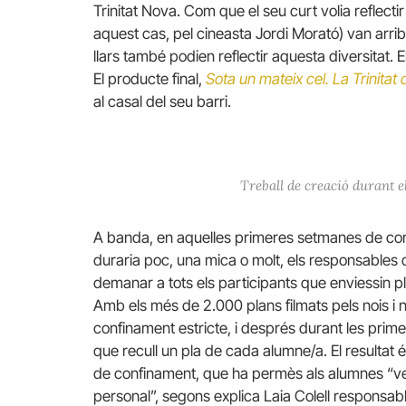
Trinitat Nova. Com que el seu curt volia reflecti
aquest cas, pel cineasta Jordi Morató) van arri
llars també podien reflectir aquesta diversitat. 
El producte final,
Sota un mateix cel. La Trinitat
al casal del seu barri.
Treball de creació durant e
A banda, en aquelles primeres setmanes de conf
duraria poc, una mica o molt, els responsables 
demanar a tots els participants que enviessin p
Amb els més de 2.000 plans filmats pels nois i no
confinament estricte, i després durant les prim
que recull un pla de cada alumne/a. El resultat 
de confinament, que ha permès als alumnes “ve
personal”, segons explica Laia Colell responsable