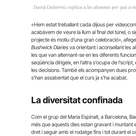
David Gutiérrez explica a les alumnes per què a m
«Hem estat treballant cada dijous per videoconf
acabàvem de veure la llum al final del túnel, o s
projecte és motiu d’una gran celebració», afegei
Bushwick Diaries
va orientant i aconsellant les a
les que van alternant-se en les diferents funcio
seqüència dirigeix, en l’altra s’ocupa de l’script, 
les decisions. També els acompanyen dues profe
s’han assabentat que el curs ja s’ha acabat.
La diversitat confinada
Com el grup del Maria Espinalt, a Barcelona, Bad
més que aquests dies estan gravant i muntant els
dret i seguir amb el rodatge fins i tot durant el 