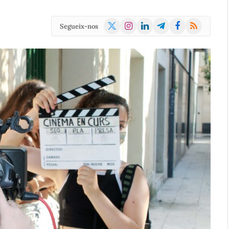
X
Instagram
LinkedIn
Telegram
Facebook
RSS
Segueix-nos
(Twitter)