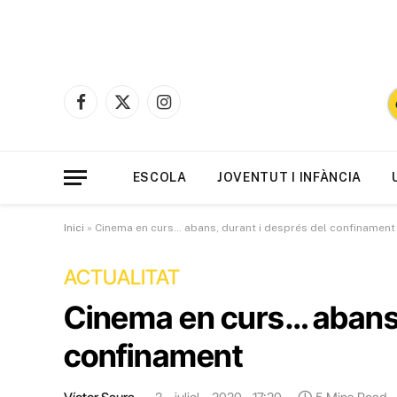
Facebook
X
Instagram
(Twitter)
ESCOLA
JOVENTUT I INFÀNCIA
Inici
»
Cinema en curs… abans, durant i després del confinament
ACTUALITAT
Cinema en curs… abans,
confinament