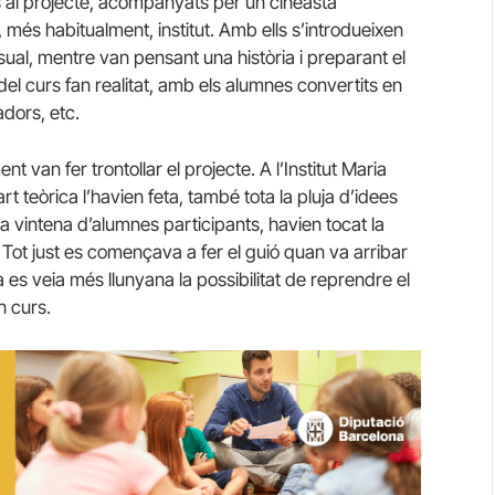
 al projecte, acompanyats per un cineasta
 més habitualment, institut. Amb ells s’introdueixen
isual, mentre van pensant una història i preparant el
del curs fan realitat, amb els alumnes convertits en
adors, etc.
t van fer trontollar el projecte. A l’Institut Maria
rt teòrica l’havien feta, també tota la pluja d’idees
 la vintena d’alumnes participants, havien tocat la
. Tot just es començava a fer el guió quan va arribar
es veia més llunyana la possibilitat de reprendre el
n curs.