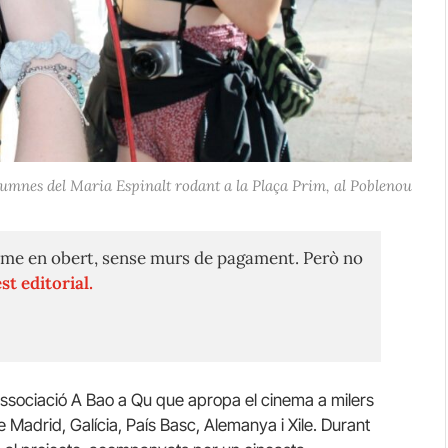
umnes del Maria Espinalt rodant a la Plaça Prim, al Poblenou
me en obert, sense murs de pagament. Però no
st editorial.
ssociació A Bao a Qu que apropa el cinema a milers
e Madrid, Galícia, País Basc, Alemanya i Xile. Durant