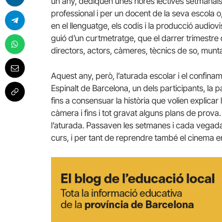
un any, dediquen unes hores lectives setmanals
professional i per un docent de la seva escola o,
en el llenguatge, els codis i la producció audiov
guió d’un curtmetratge, que el darrer trimestre 
directors, actors, càmeres, tècnics de so, munt
Aquest any, però, l’aturada escolar i el confinamen
Espinalt de Barcelona, un dels participants, la pa
fins a consensuar la història que volien explicar
càmera i fins i tot gravat alguns plans de prova
l’aturada. Passaven les setmanes i cada vegada 
curs, i per tant de reprendre també el cinema e