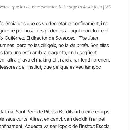
esura que les actrius caminen la imatge es desenfoca | VS
erència des que es va decretar el confinament, i no
igui que per nosaltres poder estar aquí i concloure el
x Gutiérrez. El director de
Sotabosc
i
The Juan
lumnes, però no les dirigeix, no fa
de profe
. Son elles
ns (ara una està amb la claqueta, en la següent
en l’altra grava el making off, i així anar fent) i prenent
ssores de l’institut, que pel que es veu tampoc
alona, Sant Pere de Ribes i Bordils hi ha cinc equips
 seus curts. Altres, en canvi, van decidir tirar pel
confinament. Aquesta va ser l’opció de l’Institut Escola