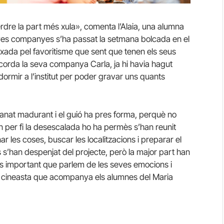
rdre la part més xula», comenta l’Alaia, una alumna
eves companyes s’ha passat la setmana bolcada en el
oixada pel favoritisme que sent que tenen els seus
recorda la seva companya Carla, ja hi havia hagut
rmir a l’institut per poder gravar uns quants
 anat madurant i el guió ha pres forma, perquè no
 per fi la desescalada ho ha permès s’han reunit
r les coses, buscar les localitzacions i preparar el
s s’han despenjat del projecte, però la major part han
és important que parlem de les seves emocions i
el cineasta que acompanya els alumnes del Maria