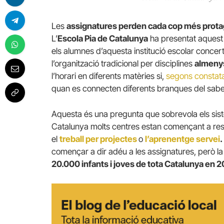
Les
assignatures perden cada cop més prot
L’
Escola Pia de Catalunya
ha presentat aquest 
els alumnes d’aquesta institució escolar concer
l’organització tradicional per disciplines
almenys
l’horari en diferents matèries si,
segons constata
quan es connecten diferents branques del sab
Aquesta és una pregunta que sobrevola els sist
Catalunya molts centres estan començant a re
el
treball per projectes
o
l’aprenentge servei
.
començar a dir adéu a les assignatures, però la 
20.000 infants i joves de tota Catalunya en 2