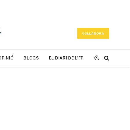
COL·LABORA
OPINIÓ
BLOGS
EL DIARI DE L’FP