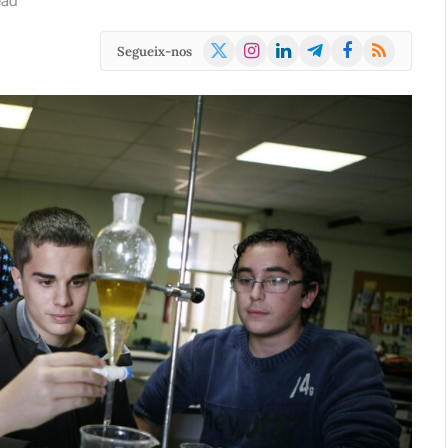
ead
X
Instagram
LinkedIn
Telegram
Facebook
RSS
Segueix-nos
(Twitter)