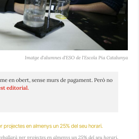
Imatge d'alumnes d'ESO de l'Escola Pia Catalunya
me en obert, sense murs de pagament. Però no
st editorial.
reballarà per projectes en almenys un 25% del seu horari.