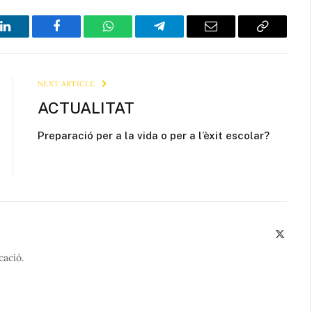
LinkedIn
Facebook
WhatsApp
Telegram
Email
Copy
Link
NEXT ARTICLE
ACTUALITAT
Preparació per a la vida o per a l’èxit escolar?
X
(Twitte
cació.