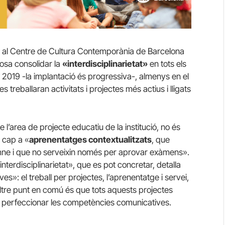
 al Centre de Cultura Contemporània de Barcelona
posa consolidar la
«interdisciplinarietat»
en tots els
al 2019 -la implantació és progressiva-, almenys en el
s treballaran activitats i projectes més actius i lligats
e l’area de projecte educatiu de la institució, no és
 cap a «
aprenentatges contextualitzats
, que
lumne i que no serveixin només per aprovar exàmens».
terdisciplinarietat», que es pot concretar, detalla
s»: el treball per projectes, l’aprenentatge i servei,
ltre punt en comú és que tots aquests projectes
 perfeccionar les competències comunicatives.