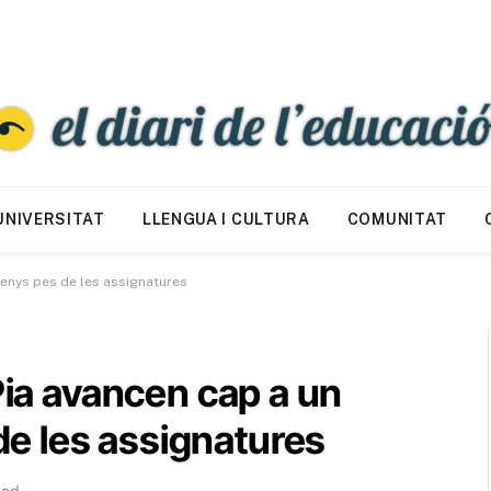
UNIVERSITAT
LLENGUA I CULTURA
COMUNITAT
menys pes de les assignatures
Pia avancen cap a un
e les assignatures