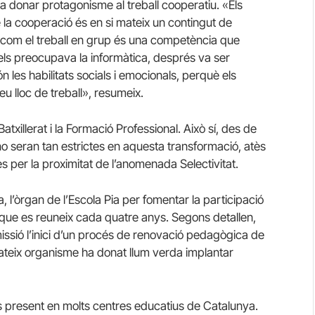
onar protagonisme al treball cooperatiu. «Els
la cooperació és en si mateix un contingut de
 com el treball en grup és una competència que
ls preocupava la informàtica, després va ser
n les habilitats socials i emocionals, perquè els
u lloc de treball», resumeix.
 Batxillerat i la Formació Professional. Això sí, des de
no seran tan estrictes en aquesta transformació, atès
es per la proximitat de l’anomenada Selectivitat.
 l’òrgan de l’Escola Pia per fomentar la participació
s que es reuneix cada quatre anys. Segons detallen,
ssió l’inici d’un procés de renovació pedagògica de
l mateix organisme ha donat llum verda implantar
s present en molts centres educatius de Catalunya.