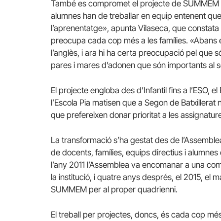
També es compromet el projecte de SUMMEM a d
alumnes han de treballar en equip entenent que 
l’aprenentatge», apunta Vilaseca, que constata
preocupa cada cop més a les famílies. «Abans e
l’anglès, i ara hi ha certa preocupació pel que só
pares i mares d’adonen que són importants al se
El projecte engloba des d’Infantil fins a l’ESO, el
l’Escola Pia matisen que a Segon de Batxillerat 
que prefereixen donar prioritat a les assignatur
La transformació s’ha gestat des de l’Assemblea,
de docents, famílies, equips directius i alumne
l’any 2011 l’Assemblea va encomanar a una comi
la institució, i quatre anys després, el 2015, e
SUMMEM per al proper quadrienni.
El treball per projectes, doncs, és cada cop mé