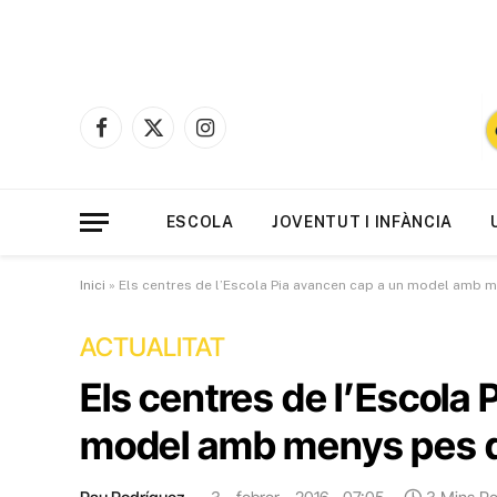
Facebook
X
Instagram
(Twitter)
ESCOLA
JOVENTUT I INFÀNCIA
Inici
»
Els centres de l’Escola Pia avancen cap a un model amb 
ACTUALITAT
Els centres de l’Escola 
model amb menys pes d