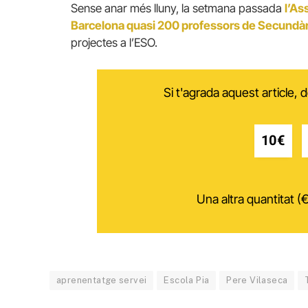
Sense anar més lluny, la setmana passada
l’As
Barcelona quasi 200 professors de Secundàr
projectes a l’ESO.
Si t'agrada aquest article,
10€
Una altra quantitat (€
aprenentatge servei
Escola Pia
Pere Vilaseca