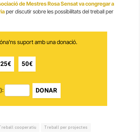
sociació de Mestres Rosa Sensat va congregar a
ia
per discutir sobre les possibilitats del treball per
 dóna'ns suport amb una donació.
25€
50€
DONAR
):
Treball cooperatiu
Treball per projectes