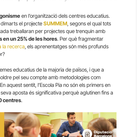
agonisme
en l’organització dels centres educatius.
dimarts el projecte
SUMMEM
, segons el qual tots
tada treballaran per projectes que trenquin amb
 en un 25% de les hores
. Per què fragmentar
 la recerca
, els aprenentatges són més profunds
er?
emes educatius de la majoria de països, i que a
soldre pel seu compte amb metodologies com
En aquest sentit, l’Escola Pia no són els primers en
seva aposta és significativa perquè aglutinen fins a
0 centres
.