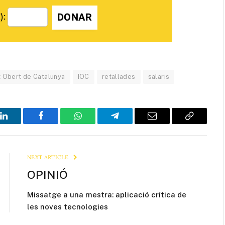
DONAR
):
ut Obert de Catalunya
IOC
retallades
salaris
LinkedIn
Facebook
WhatsApp
Telegram
Email
Copy
Link
NEXT ARTICLE
OPINIÓ
Missatge a una mestra: aplicació crítica de
les noves tecnologies