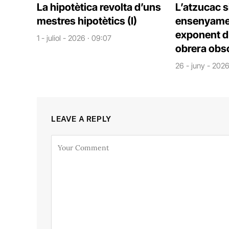
La hipotètica revolta d’uns
L’atzucac s
mestres hipotètics (I)
ensenyame
exponent d’
1 - juliol - 2026 · 09:07
obrera obs
26 - juny - 2026
LEAVE A REPLY