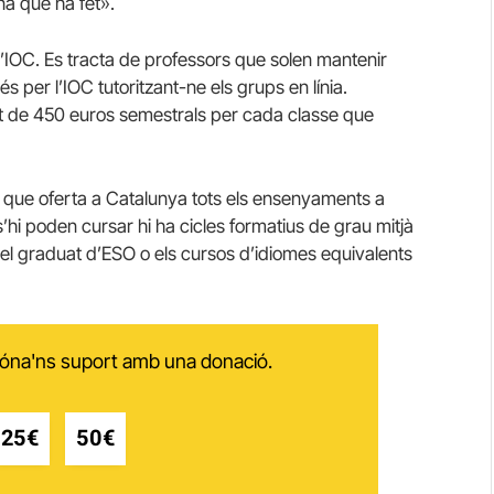
na que ha fet».
 l’IOC. Es tracta de professors que solen mantenir
és per l’IOC tutoritzant-ne els grups en línia.
t de 450 euros semestrals per cada classe que
ic que oferta a Catalunya tots els ensenyaments a
 s’hi poden cursar hi ha cicles formatius de grau mitjà
nir el graduat d’ESO o els cursos d’idiomes equivalents
 dóna'ns suport amb una donació.
25€
50€