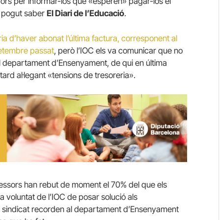
dors per informar-los que «esperen» pagar-los el
a pogut saber
El Diari de l’Educació
.
ia d’haver abonat l’última factura, corresponent al
setembre passat
, però l’IOC els va comunicar que no
 El departament d’Ensenyament, de qui en última
tard al·legant «tensions de tresoreria».
ofessors han rebut de moment el 70% del que els
 voluntat de l’IOC de posar solució als
El sindicat recorden al departament d’Ensenyament