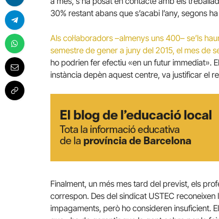
a més, s’ha posat en contacte amb els treballa
30% restant abans que s’acabi l’any, segons h
Als col·laboradors –almenys uns 400– se’ls haur
semestre de gener a juny del 2015, el mes de 
ho podrien fer efectiu «en un futur immediat».
instància depèn aquest centre, va justificar el re
Finalment, un més mes tard del previst, els pr
correspon. Des del sindicat USTEC reconeixen la
impagaments, però ho consideren insuficient. 