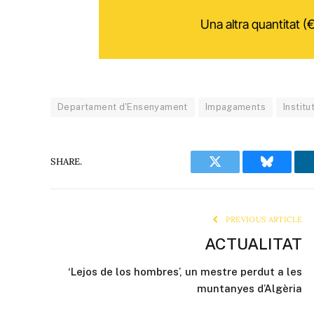
Una altra quantitat (€
Departament d'Ensenyament
Impagaments
Instit
SHARE.
Twitter
Bluesky
PREVIOUS ARTICLE
ACTUALITAT
‘Lejos de los hombres’, un mestre perdut a les
muntanyes d’Algèria