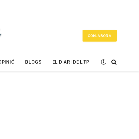
COL·LABORA
OPINIÓ
BLOGS
EL DIARI DE L’FP