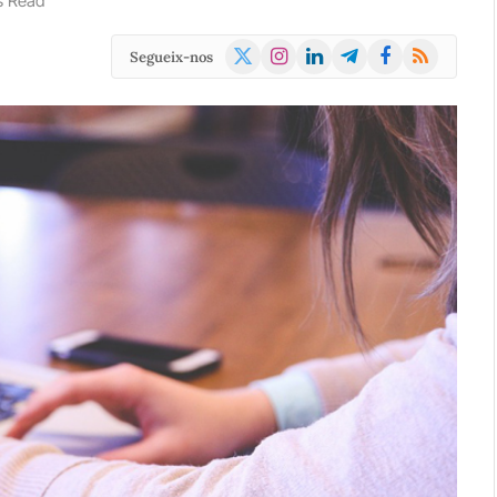
s Read
X
Instagram
LinkedIn
Telegram
Facebook
RSS
Segueix-nos
(Twitter)