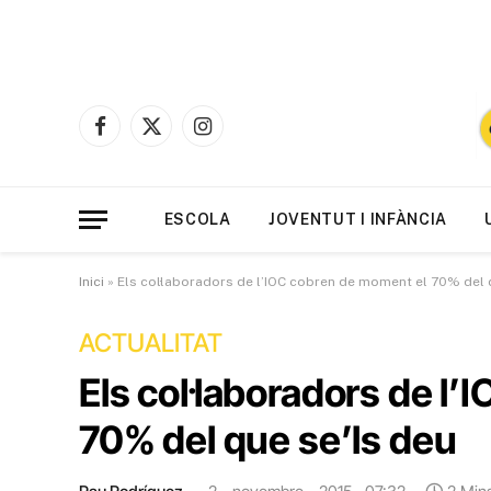
Facebook
X
Instagram
(Twitter)
ESCOLA
JOVENTUT I INFÀNCIA
Inici
»
Els col·laboradors de l’IOC cobren de moment el 70% del 
ACTUALITAT
Els col·laboradors de l
70% del que se’ls deu