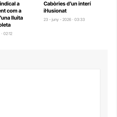
indical a
Cabòries d’un interí
nt com a
il·lusionat
una lluita
23 - juny - 2026 · 03:33
oleta
 · 02:12