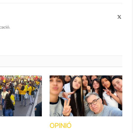
X
(Twitte
cació.
OPINIÓ