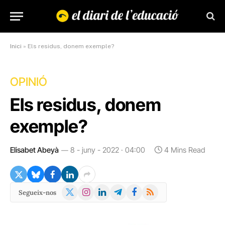
Inici
»
Els residus, donem exemple?
OPINIÓ
Els residus, donem
exemple?
Elisabet Abeyà
8 - juny - 2022 · 04:00
4 Mins Read
X
Instagram
LinkedIn
Telegram
Facebook
RSS
Segueix-nos
(Twitter)