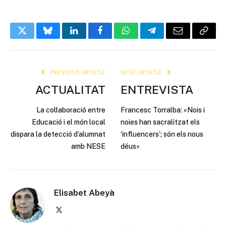
Twitter
Bluesky
LinkedIn
Facebook
WhatsApp
Telegram
Email
Copy
Link
PREVIOUS ARTICLE
NEXT ARTICLE
ACTUALITAT
ENTREVISTA
La col·laboració entre
Francesc Torralba: «Nois i
Educació i el món local
noies han sacralitzat els
dispara la detecció d’alumnat
‘influencers’; són els nous
amb NESE
déus»
Elisabet Abeyà
X
(Twitter)