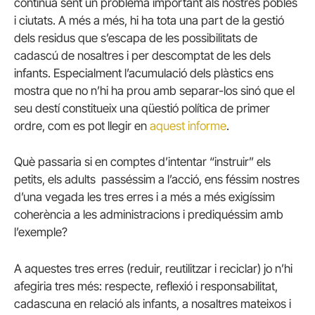
continua sent un problema important als nostres pobles
i ciutats. A més a més, hi ha tota una part de la gestió
dels residus que s’escapa de les possibilitats de
cadascú de nosaltres i per descomptat de les dels
infants. Especialment l’acumulació dels plàstics ens
mostra que no n’hi ha prou amb separar-los sinó que el
seu destí constitueix una qüestió política de primer
ordre, com es pot llegir en
aquest informe
.
Què passaria si en comptes d’intentar “instruir” els
petits, els adults passéssim a l’acció, ens féssim nostres
d’una vegada les tres erres i a més a més exigíssim
coherència a les administracions i prediquéssim amb
l’exemple?
A aquestes tres erres (reduir, reutilitzar i reciclar) jo n’hi
afegiria tres més: respecte, reflexió i responsabilitat,
cadascuna en relació als infants, a nosaltres mateixos i