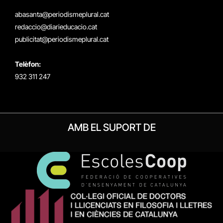
(Twitter)
abasanta@periodismeplural.cat
redaccio@diarieducacio.cat
publicitat@periodismeplural.cat
Telèfon:
932 311 247
AMB EL SUPORT DE