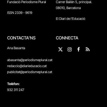
Fundació Periodisme Plural
Carrer Bailén 5, principal.
08010, Barcelona
ISSN 2339 - 9619
El Diari de l'Educació
CONTACTA'NS
CONNECTA
Ana Basanta
X
Instagram
Facebook
RSS
(Twitter)
abasanta@periodismeplural.cat
redaccio@diarieducacio.cat
publicitat@periodismeplural.cat
Telèfon:
932 311 247