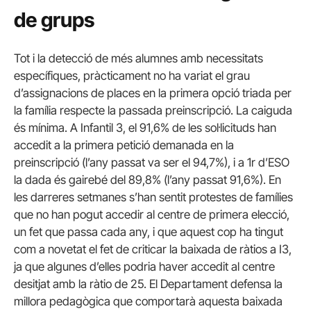
de grups
Tot i la detecció de més alumnes amb necessitats
específiques, pràcticament no ha variat el grau
d’assignacions de places en la primera opció triada per
la família respecte la passada preinscripció. La caiguda
és mínima. A Infantil 3, el 91,6% de les sol·licituds han
accedit a la primera petició demanada en la
preinscripció (l’any passat va ser el 94,7%), i a 1r d’ESO
la dada és gairebé del 89,8% (l’any passat 91,6%). En
les darreres setmanes s’han sentit protestes de famílies
que no han pogut accedir al centre de primera elecció,
un fet que passa cada any, i que aquest cop ha tingut
com a novetat el fet de criticar la baixada de ràtios a I3,
ja que algunes d’elles podria haver accedit al centre
desitjat amb la ràtio de 25. El Departament defensa la
millora pedagògica que comportarà aquesta baixada