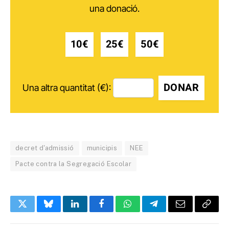
una donació.
10€
25€
50€
DONAR
Una altra quantitat (€):
decret d'admissió
municipis
NEE
Pacte contra la Segregació Escolar
Twitter
Bluesky
LinkedIn
Facebook
WhatsApp
Telegram
Email
Copy
Link