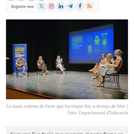
X
Instagram
LinkedIn
Telegram
Facebook
RSS
Segueix-nos
(Twitter)
La taula rodona de l'acte que ha tingut lloc a Arenys de Mar |
Foto: Departament d'Educació