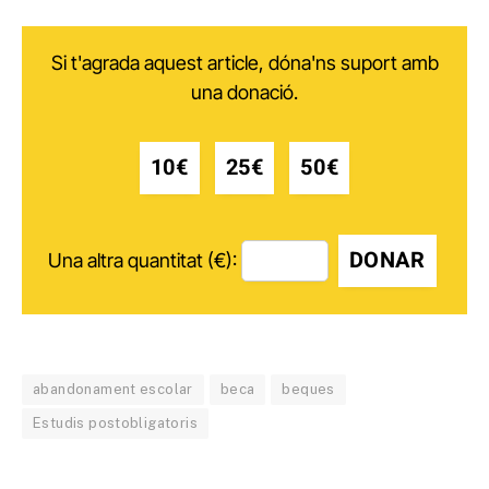
Si t'agrada aquest article, dóna'ns suport amb
una donació.
10€
25€
50€
DONAR
Una altra quantitat (€):
abandonament escolar
beca
beques
Estudis postobligatoris