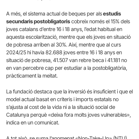
A més, el sistema actual de beques per als
estudis
secundaris postobligatoris
cobreix només el 15% dels
joves catalans d’entre 16 i 18 anys, l’edat habitual en
aquesta escolarització, mentre que els joves en situació
de pobresa arriben al 30%. Així, mentre que al curs
2024/25 hi havia 82.688 joves entre 16 i 18 anys en
situació de pobresa, 41.507 van rebre beca i 41.181 no
en van percebre cap per estudiar a la postobligatòria,
pràcticament la meitat.
La fundació destaca que la inversió és insuficient i que el
model actual basat en criteris i imports estatals no
s’ajusta al cost de la vida ni a la situació social de
Catalunya perquè «deixa fora molts joves vulnerables»,
indica en un comunicat.
A tot això, se suma l’anomenat «Non-Take-Up» (NTU),