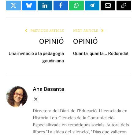
Twitter
Bluesky
LinkedIn
Facebook
WhatsApp
Telegram
Email
Copy
Link
PREVIOUS ARTICLE
NEXT ARTICLE
OPINIÓ
OPINIÓ
Una invitació a la pedagogia
Quanta, quanta… Rodoreda!
gaudiniana
Ana Basanta
X
(Twitter)
Directora del Diari de l'Educació. Llicenciada en
Història i en Ciències de la Comunicació.
Especialitzada en temàtiques socials. Autora dels
llibres "La aldea del silencio", "Días que valieron