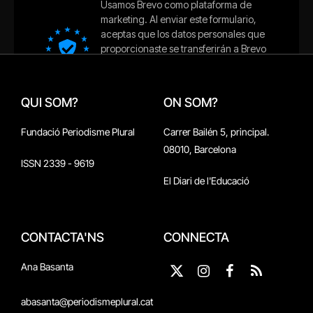
QUI SOM?
ON SOM?
Fundació Periodisme Plural
Carrer Bailén 5, principal.
08010, Barcelona
ISSN 2339 - 9619
El Diari de l'Educació
CONTACTA'NS
CONNECTA
Ana Basanta
X
Instagram
Facebook
RSS
(Twitter)
abasanta@periodismeplural.cat