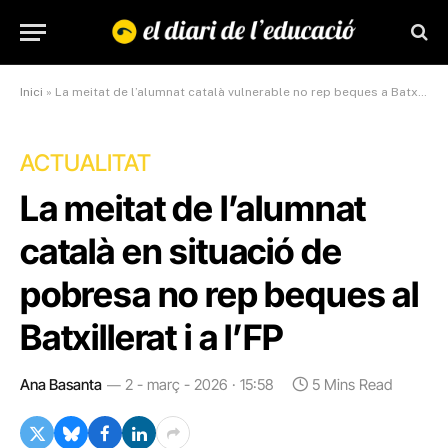
Inici
»
La meitat de l’alumnat català vulnerable no rep beques a Batxillerat i FP
ACTUALITAT
La meitat de l’alumnat
català en situació de
pobresa no rep beques al
Batxillerat i a l’FP
Ana Basanta
2 - març - 2026 · 15:58
5 Mins Read