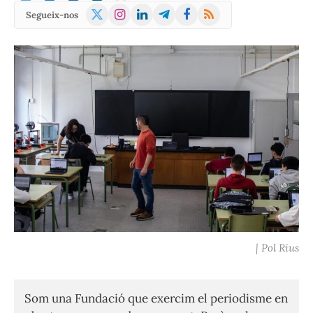
X
Instagram
LinkedIn
Telegram
Facebook
RSS
Segueix-nos
(Twitter)
| Pol Rius
Som una Fundació que exercim el periodisme en