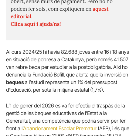
obert, sense murs de pagament. Però no ho
podem fer sols, com expliquem en
aquest
editorial.
Clica aquí i ajuda'ns!
Al curs 2024/25 hi havia 82.688 joves entre 16 i 18 anys
en situació de pobresa a Catalunya, però només 41.507
van rebre beca per estudiar a la postobligatòria. Així ho
denuncia la Fundació Bofill, que alerta que la inversió en
beques
a l’estudi representa un 1% del pressupost
d’Educació, per sota la mitjana estatal (1,7%).
L’1 de gener del 2026 es va fer efectiu el traspàs de la
gestió de les
beques educatives de l’Estat a la
Generalitat, una competència que podria servir per fer
front a l’
Abandonament Escolar Prematur
(AEP), i és que
a Catalunya hi ha un 13,5% d’AEP (joves entre 18 i 24