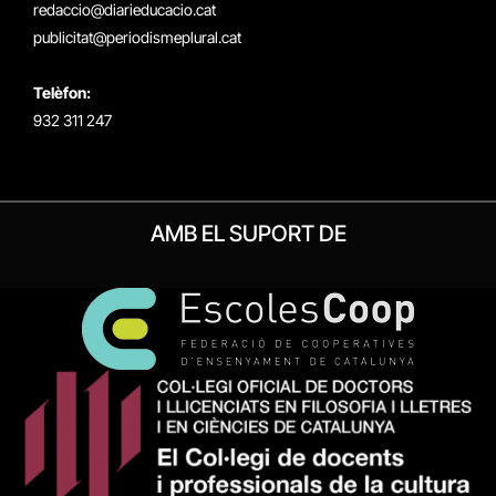
redaccio@diarieducacio.cat
publicitat@periodismeplural.cat
Telèfon:
932 311 247
AMB EL SUPORT DE