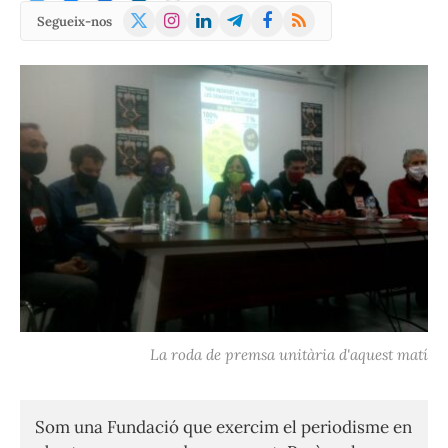
X
Instagram
LinkedIn
Telegram
Facebook
RSS
Segueix-nos
(Twitter)
La roda de premsa unitària d'aquest matí
Som una Fundació que exercim el periodisme en