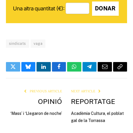
DONAR
Una altra quantitat (€):
sindicats
vaga
Twitter
Bluesky
LinkedIn
Facebook
WhatsApp
Telegram
Email
Copy
Link
PREVIOUS ARTICLE
NEXT ARTICLE
OPINIÓ
REPORTATGE
‘Mass’ i ‘Llegaron de noche’
Acadèmia Cultura, el poblat
gal de la Torrassa