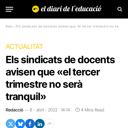
Inici
»
Els sindicats de docents avisen que “el tercer trimestre no serà tranquil”
ACTUALITAT
Els sindicats de docents
avisen que «el tercer
trimestre no serà
tranquil»
Redacció
8 - abril - 2022 · 14:14
4 Mins Read