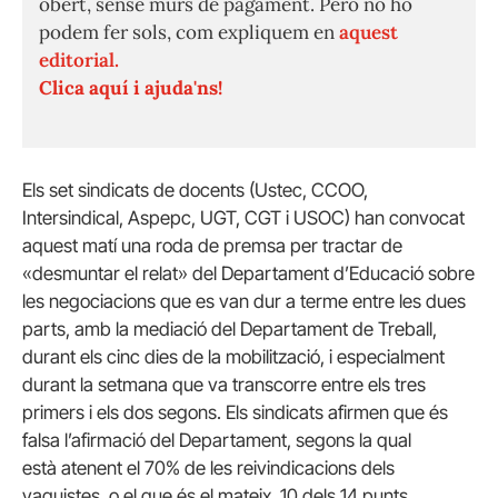
obert, sense murs de pagament. Però no ho
podem fer sols, com expliquem en
aquest
editorial.
Clica aquí i ajuda'ns!
Els set sindicats de docents (
Ustec
, CCOO,
Intersindical,
Aspepc
, UGT, CGT i
USOC
) han convocat
aquest matí una roda de premsa per tractar de
«desmuntar el relat» del Departament d’Educació sobre
les negociacions que es van dur a terme entre les dues
parts, amb la mediació del Departament de Treball,
durant els cinc dies de la mobilització, i especialment
durant la setmana que va transcorre entre els tres
primers i els dos segons. Els sindicats afirmen que és
falsa l’afirmació del Departament, segons la qual
està atenent el 70% de les reivindicacions dels
vaguistes, o
el que és el mateix
, 10 dels 14 punts.