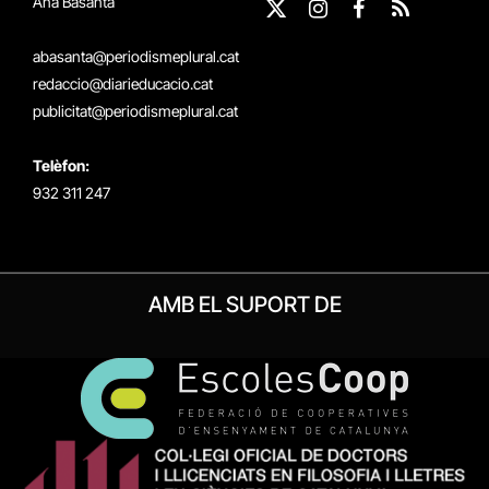
Ana Basanta
X
Instagram
Facebook
RSS
(Twitter)
abasanta@periodismeplural.cat
redaccio@diarieducacio.cat
publicitat@periodismeplural.cat
Telèfon:
932 311 247
AMB EL SUPORT DE