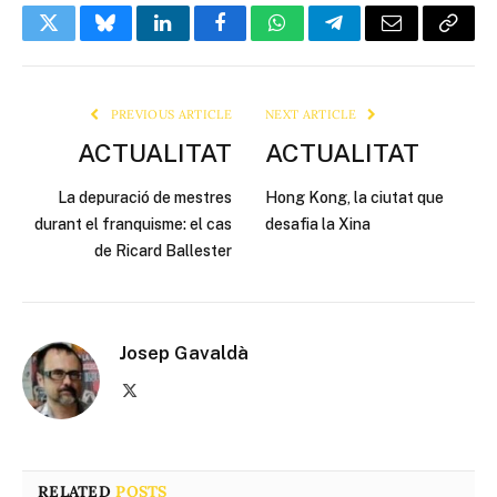
Twitter
Bluesky
LinkedIn
Facebook
WhatsApp
Telegram
Email
Copy
Link
PREVIOUS ARTICLE
NEXT ARTICLE
ACTUALITAT
ACTUALITAT
La depuració de mestres
Hong Kong, la ciutat que
durant el franquisme: el cas
desafia la Xina
de Ricard Ballester
Josep Gavaldà
X
(Twitter)
RELATED
POSTS