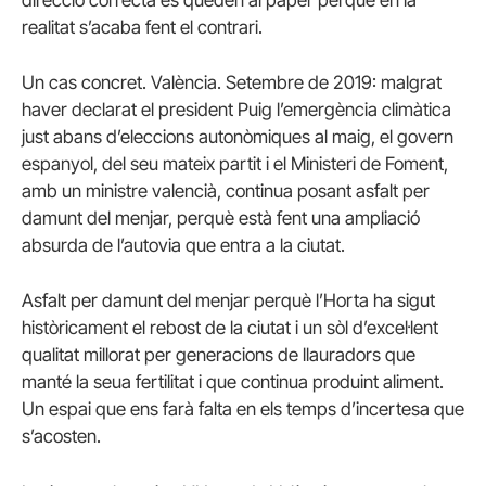
direcció correcta es queden al paper perquè en la
realitat s’acaba fent el contrari.
Un cas concret. València. Setembre de 2019: malgrat
haver declarat el president Puig l’emergència climàtica
just abans d’eleccions autonòmiques al maig, el govern
espanyol, del seu mateix partit i el Ministeri de Foment,
amb un ministre valencià, continua posant asfalt per
damunt del menjar, perquè està fent una ampliació
absurda de l’autovia que entra a la ciutat.
Asfalt per damunt del menjar perquè l’Horta ha sigut
històricament el rebost de la ciutat i un sòl d’excel·lent
qualitat millorat per generacions de llauradors que
manté la seua fertilitat i que continua produint aliment.
Un espai que ens farà falta en els temps d’incertesa que
s’acosten.