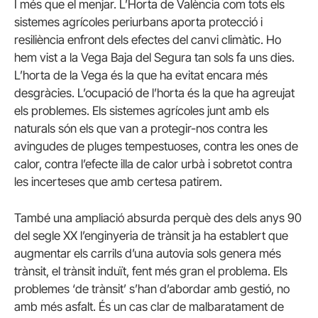
I més que el menjar. L’Horta de València com tots els
sistemes agrícoles periurbans aporta protecció i
resiliència enfront dels efectes del canvi climàtic. Ho
hem vist a la Vega Baja del Segura tan sols fa uns dies.
L’horta de la Vega és la que ha evitat encara més
desgràcies. L’ocupació de l’horta és la que ha agreujat
els problemes. Els sistemes agrícoles junt amb els
naturals són els que van a protegir-nos contra les
avingudes de pluges tempestuoses, contra les ones de
calor, contra l’efecte illa de calor urbà i sobretot contra
les incerteses que amb certesa patirem.
També una ampliació absurda perquè des dels anys 90
del segle XX l’enginyeria de trànsit ja ha establert que
augmentar els carrils d’una autovia sols genera més
trànsit, el trànsit induït, fent més gran el problema. Els
problemes ‘de trànsit’ s’han d’abordar amb gestió, no
amb més asfalt. És un cas clar de malbaratament de