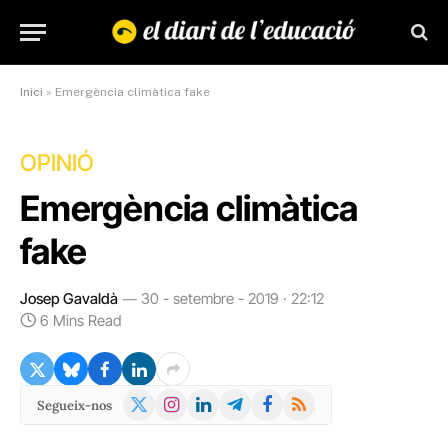
Inici
»
Emergència climàtica fake
OPINIÓ
Emergència climàtica
fake
Josep Gavaldà
30 - setembre - 2019 · 22:12
6 Mins Read
X
Instagram
LinkedIn
Telegram
Facebook
RSS
Segueix-nos
(Twitter)