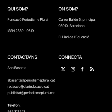
QUI SOM?
ON SOM?
Fundació Periodisme Plural
Carrer Bailén 5, principal.
08010, Barcelona
ISSN 2339 - 9619
El Diari de l'Educació
CONTACTA'NS
CONNECTA
Ana Basanta
X
Instagram
Facebook
RSS
(Twitter)
abasanta@periodismeplural.cat
redaccio@diarieducacio.cat
publicitat@periodismeplural.cat
Telèfon:
932 311 247