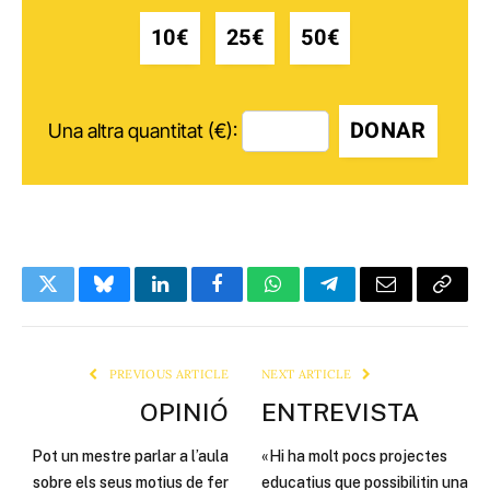
10€
25€
50€
DONAR
Una altra quantitat (€):
Twitter
Bluesky
LinkedIn
Facebook
WhatsApp
Telegram
Email
Copy
Link
PREVIOUS ARTICLE
NEXT ARTICLE
OPINIÓ
ENTREVISTA
Pot un mestre parlar a l’aula
«Hi ha molt pocs projectes
sobre els seus motius de fer
educatius que possibilitin una