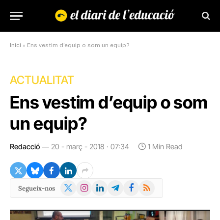
Inici
»
Ens vestim d’equip o som un equip?
ACTUALITAT
Ens vestim d’equip o som
un equip?
Redacció
20 - març - 2018 · 07:34
1 Min Read
X
Instagram
LinkedIn
Telegram
Facebook
RSS
Segueix-nos
(Twitter)