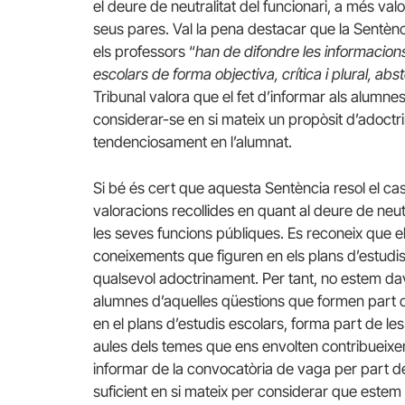
el deure de neutralitat del funcionari, a més val
seus pares. Val la pena destacar que la Sentèn
els professors “
han de difondre les informacions
escolars de forma objectiva, crítica i plural, ab
Tribunal valora que el fet d’informar als alumne
considerar-se en si mateix un propòsit d’adoctri
tendenciosament en l’alumnat.
Si bé és cert que aquesta Sentència resol el cas 
valoracions recollides en quant al deure de neutra
les seves funcions públiques. Es reconeix que e
coneixements que figuren en els plans d’estudis d
qualsevol adoctrinament. Per tant, no estem dav
alumnes d’aquelles qüestions que formen part de
en el plans d’estudis escolars, forma part de les
aules dels temes que ens envolten contribueixen
informar de la convocatòria de vaga per part del
suficient en si mateix per considerar que estem 