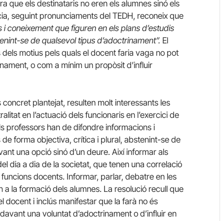
ora que els destinataris no eren els alumnes sinó els
cia, seguint pronunciaments del TEDH, reconeix que
 i coneixement que figuren en els plans d’estudis
stenint-se de qualsevol tipus d’adoctrinament”.
El
s dels motius pels quals el docent faria vaga no pot
nament, o com a mínim un propòsit d’influir
concret plantejat, resulten molt interessants les
litat en l’actuació dels funcionaris en l’exercici de
ls professors han de difondre informacions i
e forma objectiva, crítica i plural, abstenint-se de
ant una opció sinó d’un deure. Així informar als
l dia a dia de la societat, que tenen una correlació
 funcions docents. Informar, parlar, debatre en les
 a la formació dels alumnes. La resolució recull que
 docent i inclús manifestar que la farà no és
davant una voluntat d’adoctrinament o d’influir en