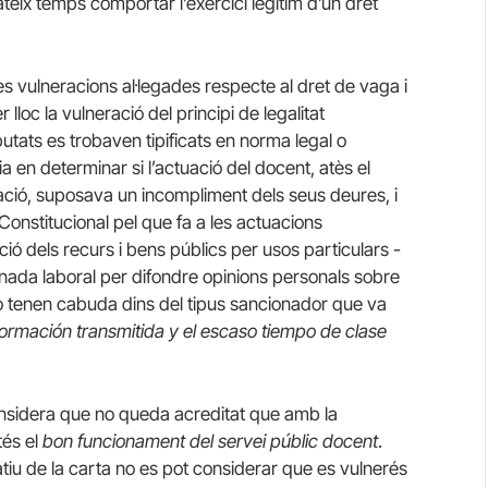
ateix temps comportar l’exercici legítim d’un dret
les vulneracions al·legades respecte al dret de vaga i
 lloc la vulneració del principi de legalitat
putats es trobaven tipificats en norma legal o
sia en determinar si l’actuació del docent, atès el
tuació, suposava un incompliment dels seus deures, i
 Constitucional pel que fa a les actuacions
ció dels recurs i bens públics per usos particulars -
ornada laboral per difondre opinions personals sobre
o tenen cabuda dins del tipus sancionador que va
nformación transmitida y el escaso tiempo de clase
 considera que no queda acreditat que amb la
és el
bon funcionament del servei públic docent
.
atiu de la carta no es pot considerar que es vulnerés