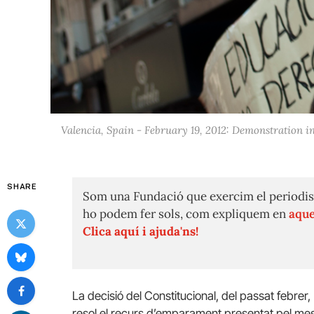
Valencia, Spain - February 19, 2012: Demonstration in
SHARE
Som una Fundació que exercim el periodis
ho podem fer sols, com expliquem en
aque
Clica aquí i ajuda'ns!
La decisió del Constitucional, del passat febrer,
resol el recurs d’emparament presentat pel me