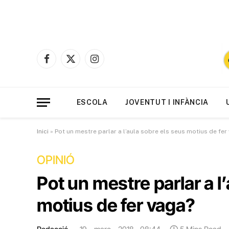
Facebook
X
Instagram
(Twitter)
ESCOLA
JOVENTUT I INFÀNCIA
Inici
»
Pot un mestre parlar a l’aula sobre els seus motius de fer
OPINIÓ
Pot un mestre parlar a l
motius de fer vaga?