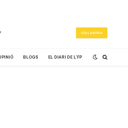
COL·LABORA
OPINIÓ
BLOGS
EL DIARI DE L’FP