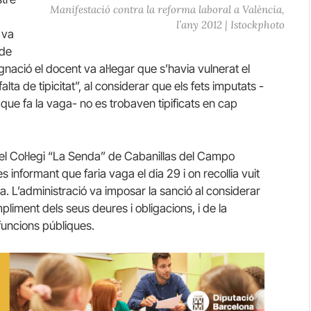
Manifestació contra la reforma laboral a València,
l’any 2012 | Istockphoto
 va
 de
ació el docent va al·legar que s’havia vulnerat el
falta de tipicitat”, al considerar que els fets imputats -
 que fa la vaga- no es trobaven tipificats en cap
del Col·legi “La Senda” de Cabanillas del Campo
s informant que faria vaga el dia 29 i on recollia vuit
a. L’administració va imposar la sanció al considerar
iment dels seus deures i obligacions, i de la
 funcions públiques.