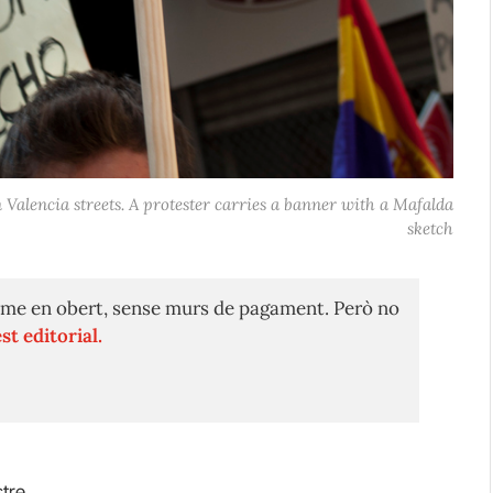
 Valencia streets. A protester carries a banner with a Mafalda
sketch
me en obert, sense murs de pagament. Però no
st editorial.
stre