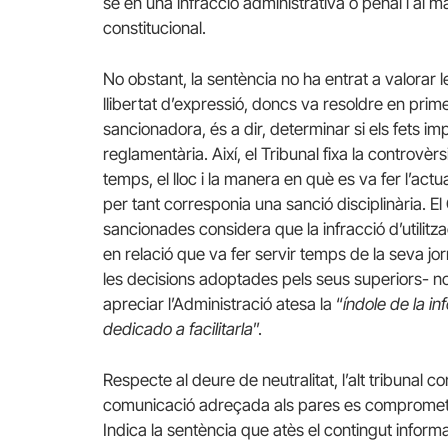
se en una infracció administrativa o penal i al m
constitucional.
No obstant, la sentència no ha entrat a valorar 
llibertat d’expressió, doncs va resoldre en primer
sancionadora, és a dir, determinar si els fets im
reglamentària. Així, el Tribunal fixa la controvèr
temps, el lloc i la manera en què es va fer l’ac
per tant corresponia una sanció disciplinària. El
sancionades considera que la infracció d’utilitza
en relació que va fer servir temps de la seva j
les decisions adoptades pels seus superiors- n
apreciar l’Administració atesa la “
índole de la i
dedicado a facilitarla
”.
Respecte al deure de neutralitat, l’alt tribunal
comunicació adreçada als pares es compromet
Indica la sentència que atès el contingut inform