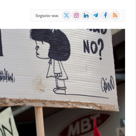
X
Instagram
LinkedIn
Telegram
Facebook
RSS
Segueix-nos
(Twitter)