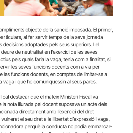
ncompliments objecte de la sanció imposada.
El primer,
particulars, al fer servir temps de la seva jornada
s decisions adoptades pels seus superiors. I el
deure de neutralitat en l’exercici de les seves
otius pels quals faria la vaga, tenia com a finalitat, si
r servir les seves funcions docents com a via per
 de les funcions docents, en comptes de limitar-se a
la vaga i que ho comuniquessin al seus pares.
 cal destacar que el mateix Ministeri Fiscal va
que la nota lliurada pel docent suposava un acte dels
elacionada directament amb l’exercici del dret
ulnerat el seu dret a la llibertat d’expressió i vaga,
t sancionadora perquè la conducta no podia emmarcar-