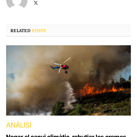
X
(Twitter)
RELATED
POSTS
ANÀLISI
Negar el canvi climàtic, rebutjar les cremes