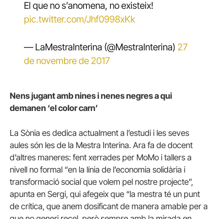
El que no s’anomena, no existeix!
pic.twitter.com/Jhf0998xKk
— LaMestraInterina (@MestraInterina)
27
de novembre de 2017
Nens jugant amb nines i nenes negres a qui
demanen ‘el color carn’
La Sònia es dedica actualment a l’estudi i les seves
aules són les de la Mestra Interina. Ara fa de docent
d’altres maneres: fent xerrades per MoMo i tallers a
nivell no formal “en la línia de l’economia solidària i
transformació social que volem pel nostre projecte”,
apunta en Sergi, qui afegeix que “la mestra té un punt
de crítica, que anem dosificant de manera amable per a
que no generi recel, però sempre amb la mirada en