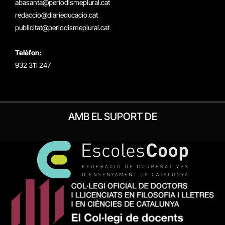
abasanta@periodismeplural.cat
redaccio@diarieducacio.cat
publicitat@periodismeplural.cat
Telèfon:
932 311 247
AMB EL SUPORT DE