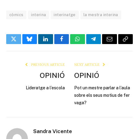
còmics
interina
interinatge
la mestra interina
Twitter
Bluesky
LinkedIn
Facebook
WhatsApp
Telegram
Email
Copy
Link
PREVIOUS ARTICLE
NEXT ARTICLE
OPINIÓ
OPINIÓ
Lideratge a l’escola
Pot un mestre parlar a l’aula
sobre els seus motius de fer
vaga?
Sandra Vicente