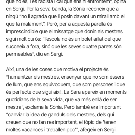
que ho és, i és racista i cal que ens hi enfrontem”, opina
en Sergi. Per la seva banda, la Sònia reconeix que a
ningú “no li agrada que li posin davant un mirall amb el
que fa malament”. Però, per a aquesta parella és
imprescindible que el missatge que donin els mestres
sigui molt curós: “l’escola no és un bolet aïllat del que
succeeix a fora, sinó que les seves quatre parets són
permeables”, diu en Sergi.
Així, una de les coses que motiva el projecte és
“humanitzar els mestres, ensenyar que no som éssers
de llum, que ens equivoquem, que som persones i que
és perfecte que sigui així!. La Sara apareix en moments
quotidians de la seva vida, que va més enllà de ser
mestra”, exclama la Sònia. Però també era important
“canviar la idea de ganduls dels mestres, dels qui
creuen que no fan res important, el tòpic de ‘tenen
moltes vacances i treballen poc’”, afegeix en Sergi.