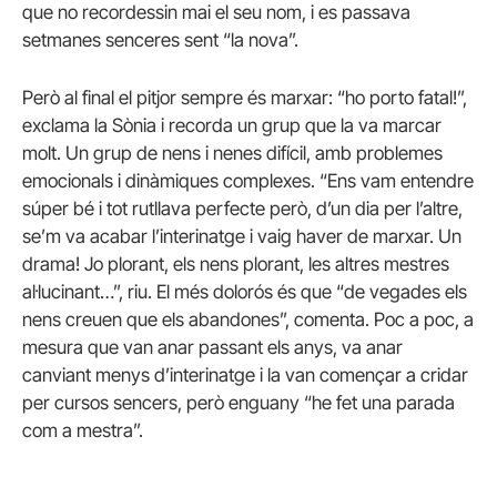
que no recordessin mai el seu nom, i es passava
setmanes senceres sent “la nova”.
Però al final el pitjor sempre és marxar: “ho porto fatal!”,
exclama la Sònia i recorda un grup que la va marcar
molt. Un grup de nens i nenes difícil, amb problemes
emocionals i dinàmiques complexes. “Ens vam entendre
súper bé i tot rutllava perfecte però, d’un dia per l’altre,
se’m va acabar l’interinatge i vaig haver de marxar. Un
drama! Jo plorant, els nens plorant, les altres mestres
al·lucinant…”, riu. El més dolorós és que “de vegades els
nens creuen que els abandones”, comenta. Poc a poc, a
mesura que van anar passant els anys, va anar
canviant menys d’interinatge i la van començar a cridar
per cursos sencers, però enguany “he fet una parada
com a mestra”.