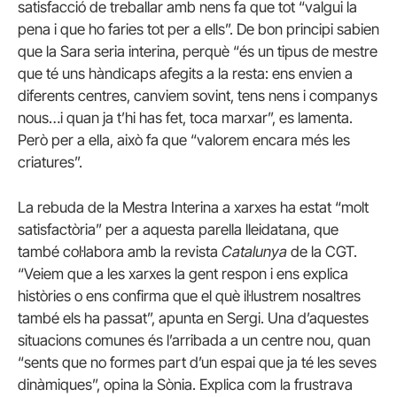
satisfacció de treballar amb nens fa que tot “valgui la
pena i que ho faries tot per a ells”. De bon principi sabien
que la Sara seria interina, perquè “és un tipus de mestre
que té uns hàndicaps afegits a la resta: ens envien a
diferents centres, canviem sovint, tens nens i companys
nous…i quan ja t’hi has fet, toca marxar”, es lamenta.
Però per a ella, això fa que “valorem encara més les
criatures”.
La rebuda de la Mestra Interina a xarxes ha estat “molt
satisfactòria” per a aquesta parella lleidatana, que
també col·labora amb la revista
Catalunya
de la CGT.
“Veiem que a les xarxes la gent respon i ens explica
històries o ens confirma que el què il·lustrem nosaltres
també els ha passat”, apunta en Sergi. Una d’aquestes
situacions comunes és l’arribada a un centre nou, quan
“sents que no formes part d’un espai que ja té les seves
dinàmiques”, opina la Sònia. Explica com la frustrava