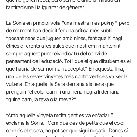
l’antiracisme i la igualtat de gènere”.
La Sònia en principi volia “una mestra més pukny”, però
de moment han decidit fer una crítica més subtil:
“posant nens que juguen amb nines, fent que hi hagi
ètnies diferents a les aules que mostrem i mantenint
sempre aquest punt reivindicatiu del canvi de
pensament de l’educació. Tot i que el que dibuixem és el
que hauria de ser normal i acceptat”. En aquesta línia,
una de les seves vinyetes més controvertides va ser la
vuitena. En aquella, la Sara demana als nens que
prenguin “el color carn” i una nena negra li demana
“quina carn, la teva o la meva?”.
“Amb aquella vinyeta molta gent es va enfadar!”,
exclama la Sònia. “Com que des de petits que el color
carn és el roseta, no pot ser que sigui negatiu. Doncs sí