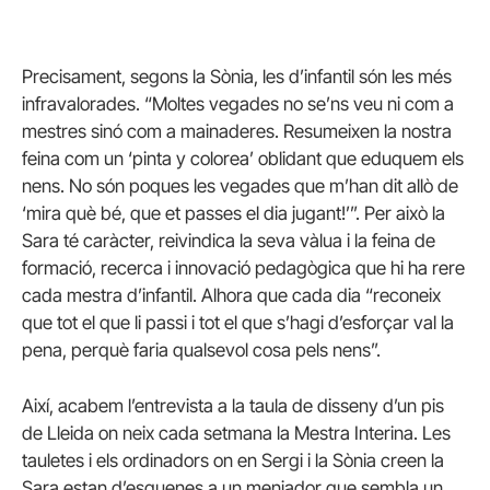
Precisament, segons la Sònia, les d’infantil són les més
infravalorades. “Moltes vegades no se’ns veu ni com a
mestres sinó com a mainaderes. Resumeixen la nostra
feina com un ‘pinta y colorea’ oblidant que eduquem els
nens. No són poques les vegades que m’han dit allò de
‘mira què bé, que et passes el dia jugant!’”. Per això la
Sara té caràcter, reivindica la seva vàlua i la feina de
formació, recerca i innovació pedagògica que hi ha rere
cada mestra d’infantil. Alhora que cada dia “reconeix
que tot el que li passi i tot el que s’hagi d’esforçar val la
pena, perquè faria qualsevol cosa pels nens”.
Així, acabem l’entrevista a la taula de disseny d’un pis
de Lleida on neix cada setmana la Mestra Interina. Les
tauletes i els ordinadors on en Sergi i la Sònia creen la
Sara estan d’esquenes a un menjador que sembla un