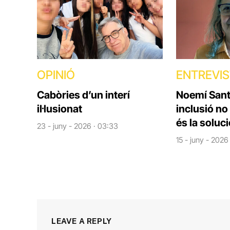
OPINIÓ
ENTREVI
Cabòries d’un interí
Noemí Santi
il·lusionat
inclusió no
és la soluc
23 - juny - 2026 · 03:33
15 - juny - 2026
LEAVE A REPLY