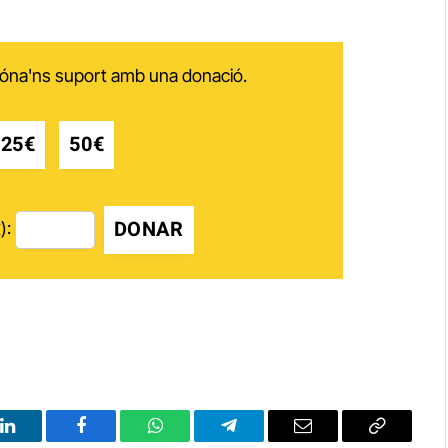
 dóna'ns suport amb una donació.
25€
50€
DONAR
):
LinkedIn
Facebook
WhatsApp
Telegram
Email
Copy