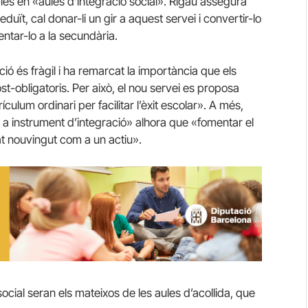
les en «aules d’integració social». Rigau assegura
uït, cal donar-li un gir a aquest servei i convertir-lo
entar-lo a la secundària.
ió és fràgil i ha remarcat la importància que els
t-obligatoris. Per això, el nou servei es proposa
ículum ordinari per facilitar l’èxit escolar». A més,
 a instrument d’integració» alhora que «fomentar el
at nouvingut com a un actiu».
ocial seran els mateixos de les aules d’acollida, que