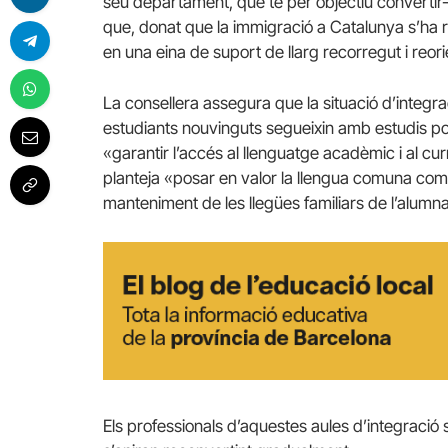
seu departament, que té per objectiu convertir-
que, donat que la immigració a Catalunya s’ha red
en una eina de suport de llarg recorregut i reori
La consellera assegura que la situació d’integrac
estudiants nouvinguts segueixin amb estudis pos
«garantir l’accés al llenguatge acadèmic i al curr
planteja «posar en valor la llengua comuna com
manteniment de les llegües familiars de l’alumn
Els professionals d’aquestes aules d’integració s