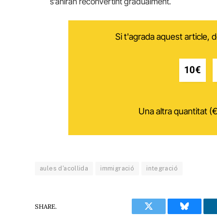
s’aniran reconvertint gradualment.
Si t'agrada aquest article,
10€
Una altra quantitat (€
aules d'acollida
immigració
integració
SHARE.
Twitter
Bluesky