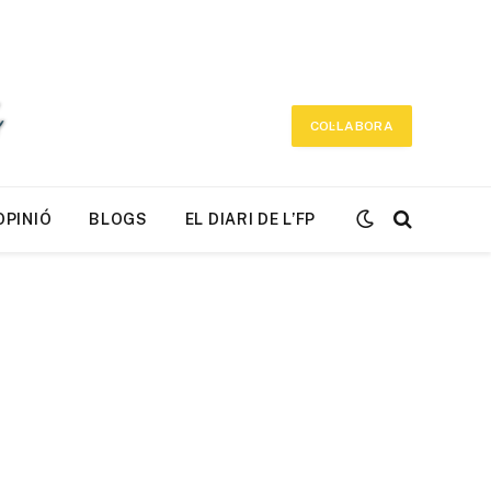
COL·LABORA
OPINIÓ
BLOGS
EL DIARI DE L’FP