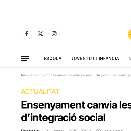
Facebook
X
Instagram
(Twitter)
ESCOLA
JOVENTUT I INFÀNCIA
Inici
»
Ensenyament canvia les aules d’acollida per aules d’integ
ACTUALITAT
Ensenyament canvia les 
d’integració social