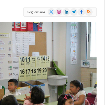
X
Instagram
LinkedIn
Telegram
Facebook
RSS
Segueix-nos
(Twitter)