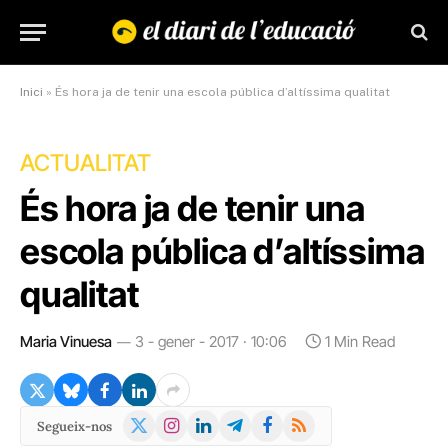
Inici
»
És hora ja de tenir una escola pública d’altíssima qualitat
ACTUALITAT
És hora ja de tenir una
escola pública d’altíssima
qualitat
Maria Vinuesa
3 - gener - 2017 · 10:06
1 Min Read
X
Instagram
LinkedIn
Telegram
Facebook
RSS
Segueix-nos
(Twitter)