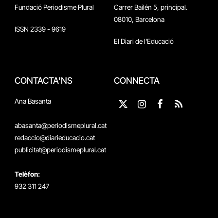
Fundació Periodisme Plural
Carrer Bailén 5, principal.
08010, Barcelona
ISSN 2339 - 9619
El Diari de l'Educació
CONTACTA'NS
CONNECTA
Ana Basanta
X
Instagram
Facebook
RSS
(Twitter)
abasanta@periodismeplural.cat
redaccio@diarieducacio.cat
publicitat@periodismeplural.cat
Telèfon:
932 311 247