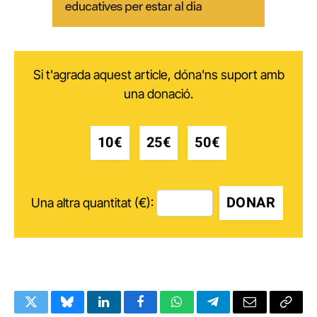
Si t'agrada aquest article, dóna'ns suport amb
una donació.
10€
25€
50€
DONAR
Una altra quantitat (€):
Twitter
Bluesky
LinkedIn
Facebook
WhatsApp
Telegram
Email
Copy