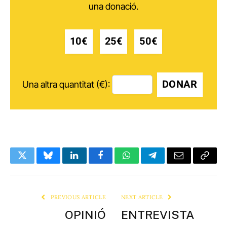
una donació.
10€
25€
50€
DONAR
Una altra quantitat (€):
Twitter
Bluesky
LinkedIn
Facebook
WhatsApp
Telegram
Email
Copy
Link
PREVIOUS ARTICLE
NEXT ARTICLE
OPINIÓ
ENTREVISTA