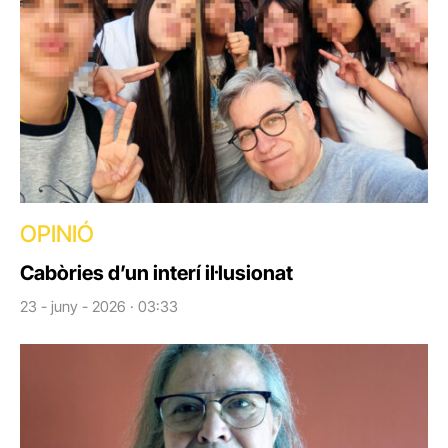
OPINIÓ
Cabòries d’un interí il·lusionat
23 - juny - 2026 · 03:33