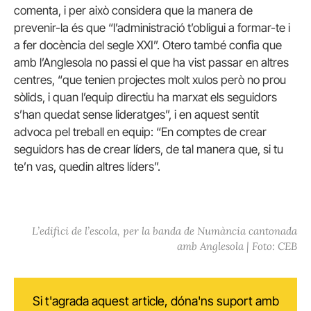
comenta, i per això considera que la manera de
prevenir-la és que “l’administració t’obligui a formar-te i
a fer docència del segle XXI”. Otero també confia que
amb l’Anglesola no passi el que ha vist passar en altres
centres, “que tenien projectes molt xulos però no prou
sòlids, i quan l’equip directiu ha marxat els seguidors
s’han quedat sense lideratges”, i en aquest sentit
advoca pel treball en equip: “En comptes de crear
seguidors has de crear líders, de tal manera que, si tu
te’n vas, quedin altres líders”.
L’edifici de l’escola, per la banda de Numància cantonada
amb Anglesola | Foto: CEB
Si t'agrada aquest article, dóna'ns suport amb