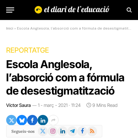
Inici
»
Escola Anglesola, l’absorció com a fórmula de desestigmatització
REPORTATGE
Escola Anglesola,
l’absorció com a fórmula
de desestigmatització
Víctor Saura
1 - març - 2021 · 11:24
9 Mins Read
X
Instagram
LinkedIn
Telegram
Facebook
RSS
Segueix-nos
(Twitter)