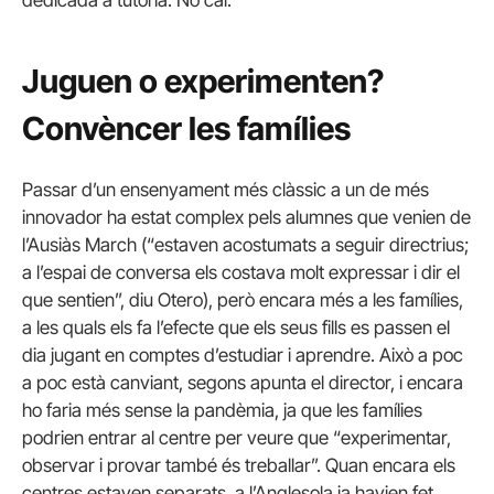
dedicada a tutoria. No cal.
Juguen o experimenten?
Convèncer les famílies
Passar d’un ensenyament més clàssic a un de més
innovador ha estat complex pels alumnes que venien de
l’Ausiàs March (“estaven acostumats a seguir directrius;
a l’espai de conversa els costava molt expressar i dir el
que sentien”, diu Otero), però encara més a les famílies,
a les quals els fa l’efecte que els seus fills es passen el
dia jugant en comptes d’estudiar i aprendre. Això a poc
a poc està canviant, segons apunta el director, i encara
ho faria més sense la pandèmia, ja que les famílies
podrien entrar al centre per veure que “experimentar,
observar i provar també és treballar”. Quan encara els
centres estaven separats, a l’Anglesola ja havien fet