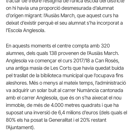
tractar de treure l’estigma de l’única escola del districte
on hi havia una proporció desmesurada d’alumnat
d’origen migrant: l’Ausiàs March, que aquest curs ha
deixat d’existir perquè el seu alumnat s’ha incorporat a
l’Escola Anglesola.
En aquests moments el centre compta amb 320
alumnes, dels quals 138 provenen de l’Ausiàs March.
Anglesola va començar el curs 2017/18 a Can Rosés,
una antiga masia de Les Corts que havia quedat buida
pel trasllat de la biblioteca municipal que l’ocupava fins
aleshores. Més o menys al mateix temps, l’administració
va adquirir un solar buit al carrer Numància cantonada
amb el carrer Anglesola, que és on s’ha aixecat el nou
immoble, de més de 4.000 metres quadrats i que ha
suposat una inversió de 6,4 milions d’euros (dels quals el
80% els ha posat la Generalitat i el 20% restant
l’Ajuntament).