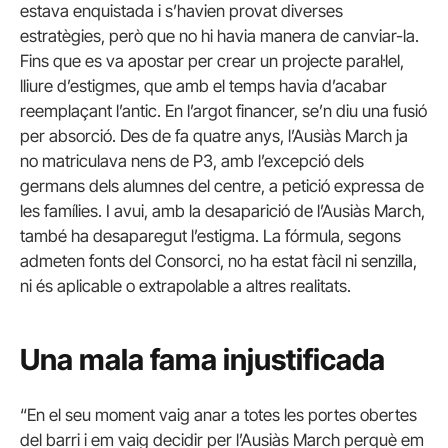
estava enquistada i s’havien provat diverses
estratègies, però que no hi havia manera de canviar-la.
Fins que es va apostar per crear un projecte paral·lel,
lliure d’estigmes, que amb el temps havia d’acabar
reemplaçant l’antic. En l’argot financer, se’n diu una fusió
per absorció. Des de fa quatre anys, l’Ausiàs March ja
no matriculava nens de P3, amb l’excepció dels
germans dels alumnes del centre, a petició expressa de
les famílies. I avui, amb la desaparició de l’Ausiàs March,
també ha desaparegut l’estigma. La fórmula, segons
admeten fonts del Consorci, no ha estat fàcil ni senzilla,
ni és aplicable o extrapolable a altres realitats.
Una mala fama injustificada
“En el seu moment vaig anar a totes les portes obertes
del barri i em vaig decidir per l’Ausiàs March perquè em