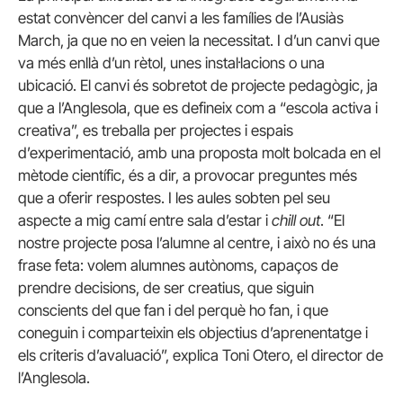
estat convèncer del canvi a les famílies de l’Ausiàs
March, ja que no en veien la necessitat. I d’un canvi que
va més enllà d’un rètol, unes instal·lacions o una
ubicació. El canvi és sobretot de projecte pedagògic, ja
que a l’Anglesola, que es defineix com a “escola activa i
creativa”, es treballa per projectes i espais
d’experimentació, amb una proposta molt bolcada en el
mètode científic, és a dir, a provocar preguntes més
que a oferir respostes. I les aules sobten pel seu
aspecte a mig camí entre sala d’estar i
chill out
. “El
nostre projecte posa l’alumne al centre, i això no és una
frase feta: volem alumnes autònoms, capaços de
prendre decisions, de ser creatius, que siguin
conscients del que fan i del perquè ho fan, i que
coneguin i comparteixin els objectius d’aprenentatge i
els criteris d’avaluació”, explica Toni Otero, el director de
l’Anglesola.