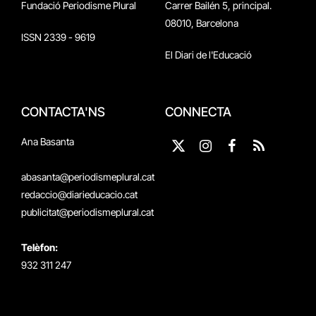
Fundació Periodisme Plural
Carrer Bailén 5, principal.
08010, Barcelona
ISSN 2339 - 9619
El Diari de l'Educació
CONTACTA'NS
CONNECTA
Ana Basanta
X
Instagram
Facebook
RSS
(Twitter)
abasanta@periodismeplural.cat
redaccio@diarieducacio.cat
publicitat@periodismeplural.cat
Telèfon:
932 311 247