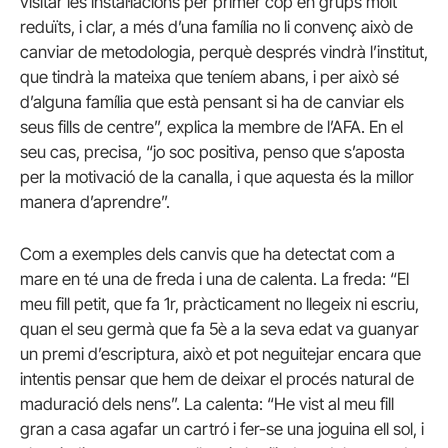
visitar les instal·lacions per primer cop en grups molt
reduïts, i clar, a més d’una família no li convenç això de
canviar de metodologia, perquè després vindrà l’institut,
que tindrà la mateixa que teníem abans, i per això sé
d’alguna família que està pensant si ha de canviar els
seus fills de centre”, explica la membre de l’AFA. En el
seu cas, precisa, “jo soc positiva, penso que s’aposta
per la motivació de la canalla, i que aquesta és la millor
manera d’aprendre”.
Com a exemples dels canvis que ha detectat com a
mare en té una de freda i una de calenta. La freda: “El
meu fill petit, que fa 1r, pràcticament no llegeix ni escriu,
quan el seu germà que fa 5è a la seva edat va guanyar
un premi d’escriptura, això et pot neguitejar encara que
intentis pensar que hem de deixar el procés natural de
maduració dels nens”. La calenta: “He vist al meu fill
gran a casa agafar un cartró i fer-se una joguina ell sol, i