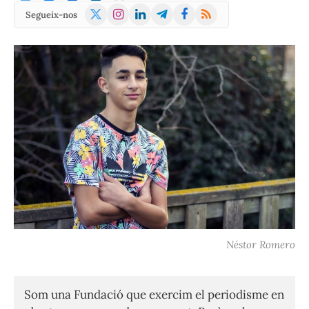
X
Instagram
LinkedIn
Telegram
Facebook
RSS
Segueix-nos
(Twitter)
Néstor Romero
Som una Fundació que exercim el periodisme en