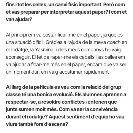
fins i tot les celles, un canvi físic important. Però com
et vas preparar per interpretar aquest paper? I com et
van ajudar?
Al principi em va costar ficar-me en el paper, ja que és
una situació difícil. Gràcies a l’ajuda de la meva
coach
en
el rodatge, la Yasmina, i dels meus companys ho vaig
aconseguir. El fet de rapar-me els cabells i les celles em
va ajudar a ficar-me més en el paper, encara que va ser
un moment dur, em vaig acostumar ràpidament
Al llarg de la pel·lícula es veu com la relació del grup
classe té una bonica evolució. Els alumnes aprenen a
respectar-se, a resoldre conflictes i entenen que
junts sumen molt més. Com va ser la convivència
durant el rodatge? Aquest sentiment d’equip ho vau
viure també fora d’escena?