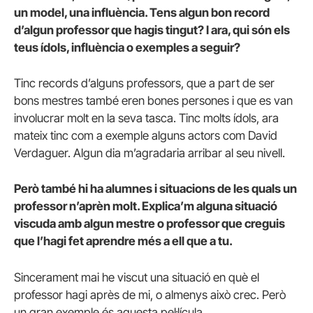
un model, una influència. Tens algun bon record
d’algun professor que hagis tingut? I ara, qui són els
teus ídols, influència o exemples a seguir?
Tinc records d’alguns professors, que a part de ser
bons mestres també eren bones persones i que es van
involucrar molt en la seva tasca. Tinc molts ídols, ara
mateix tinc com a exemple alguns actors com David
Verdaguer. Algun dia m’agradaria arribar al seu nivell.
Però també hi ha alumnes i situacions de les quals un
professor n’aprèn molt. Explica’m alguna situació
viscuda amb algun mestre o professor que creguis
que l’hagi fet aprendre més a ell que a tu.
Sincerament mai he viscut una situació en què el
professor hagi après de mi, o almenys això crec. Però
un gran exemple és aquesta pel·lícula.