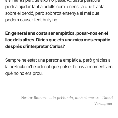
als infants perquè això no passi. Aquesta pel·lícula
podria ajudar tant a adults com a nens, ja que tracta
sobre el perdó, però sobretot ensenya el mal que
podem causar fent bullying.
En general ens costa ser empàtics, posar-nos en el
lloc dels altres. Diries que ets una mica més empàtic
després d’interpretar Carlos?
Sempre he estat una persona empàtica, però gràcies a
la pel·lícula m’he adonat que potser hi havia moments en
què no ho era prou.
Néstor Romero, a la pel·lícula, amb el ‘mestre’ David
Verdaguer