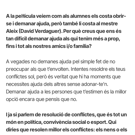
A la pel·lícula veiem com als alumnes els costa obrir-
se i demanar ajuda, però també li costa al mestre
Aleix (David Verdaguer). Per què creus que ens és
tan difícil demanar ajuda als qui tenim més a prop,
fins i tot als nostres amics i/o família?
A vegades no demanes ajuda pel simple fet de no
preocupar als que t’envolten. Intentes resoldre els teus
conflictes sol, però és veritat que hi ha moments que
necessites ajuda dels altres sense adonar-te’n.
Demanar ajuda a les persones que t’estimen és la millor
opció encara que pensis que no.
I ja si parlem de resolució de conflictes, que és tot un
món en política, convivència social o esport. Qui
diries que resolen millor els conflictes: els nens o els