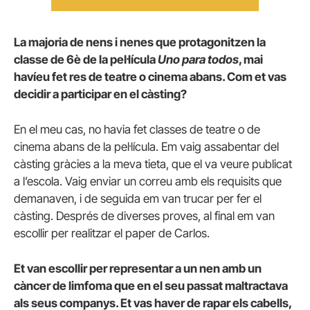
La majoria de nens i nenes que protagonitzen la
classe de 6è de la pel·lícula
Uno para todos
, mai
havíeu fet res de teatre o cinema abans. Com et vas
decidir a participar en el càsting?
En el meu cas, no havia fet classes de teatre o de
cinema abans de la pel·lícula. Em vaig assabentar del
càsting gràcies a la meva tieta, que el va veure publicat
a l’escola. Vaig enviar un correu amb els requisits que
demanaven, i de seguida em van trucar per fer el
càsting. Després de diverses proves, al final em van
escollir per realitzar el paper de Carlos.
Et van escollir per representar a un nen amb un
càncer de limfoma que en el seu passat maltractava
als seus companys. Et vas haver de rapar els cabells,