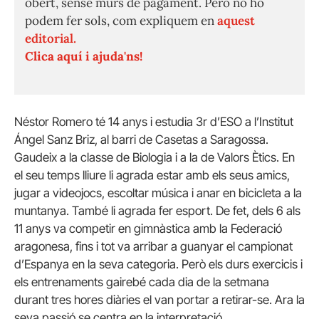
obert, sense murs de pagament. Però no ho
podem fer sols, com expliquem en
aquest
editorial.
Clica aquí i ajuda'ns!
Néstor Romero té 14 anys i estudia 3r d’ESO a l’Institut
Ángel Sanz Briz, al barri de Casetas a Saragossa.
Gaudeix a la classe de Biologia i a la de Valors Ètics. En
el seu temps lliure li agrada estar amb els seus amics,
jugar a videojocs, escoltar música i anar en bicicleta a la
muntanya. També li agrada fer esport. De fet, dels 6 als
11 anys va competir en gimnàstica amb la Federació
aragonesa, fins i tot va arribar a guanyar el campionat
d’Espanya en la seva categoria. Però els durs exercicis i
els entrenaments gairebé cada dia de la setmana
durant tres hores diàries el van portar a retirar-se. Ara la
seva passió se centra en la interpretació.