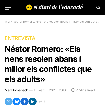
Inici
»
Néstor Romero: «Els nens resolen abans i millor els conflictes que els adults»
ENTREVISTA
Néstor Romero: «Els
nens resolen abans i
millor els conflictes que
els adults»
Mar Domènech
1 - març - 2021 · 23:01
7 Mins Read