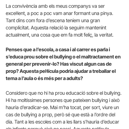
La convivència amb els meus companys va ser
excel·lent, a poc a poc vam anar formant una pinya.
Tant dins com fora d’escena teníem una gran
complicitat. Aquesta relació la seguim mantenint
actualment, una cosa que em fa molt feliç, la veritat.
Penses que a l’escola, a casa i al carrer es parla i
s’educa prou sobre el bullying o el maltractament en
general per prevenir-lo? Has viscut algun cas de
prop? Aquesta pel·lícula podria ajudar a treballar el
tema a l’aula o és més per a adults?
Considero que no hi ha prou educació sobre el bullying.
Hi ha moltíssimes persones que pateixen bullying i això
hauria d’eradicar-se. Mai m’ha tocat, per sort, viure un
cas de bullying a prop, però sé que està a l’ordre del
dia. Tant a les escoles com a les llars s’hauria d’educar