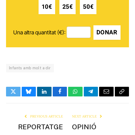
10€
25€
50€
DONAR
Una altra quantitat (€):
Infants amb molt a dir
Twitter
Bluesky
LinkedIn
Facebook
WhatsApp
Telegram
Email
Copy
Link
PREVIOUS ARTICLE
NEXT ARTICLE
REPORTATGE
OPINIÓ