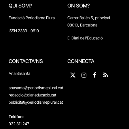
QUI SOM?
ON SOM?
Fundació Periodisme Plural
Carrer Bailén 5, principal.
08010, Barcelona
ISSN 2339 - 9619
El Diari de l'Educació
CONTACTA'NS
CONNECTA
Ana Basanta
X
Instagram
Facebook
RSS
(Twitter)
abasanta@periodismeplural.cat
redaccio@diarieducacio.cat
publicitat@periodismeplural.cat
Telèfon:
932 311 247