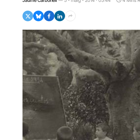
Jaume Carbonell
5 - maig - 2014 · 05:44
4 Mins 