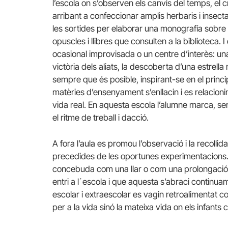
l’escola on s’observen els canvis del temps, el c
arribant a confeccionar amplis herbaris i insecta
les sortides per elaborar una monografía sobre
opuscles i llibres que consulten a la biblioteca
ocasional improvisada o un centre d’interès: una n
victòria dels aliats, la descoberta d’una estrella
sempre que és posible, inspirant-se en el princi
matèries d’ensenyament s’enllacin i es relacion
vida real. En aquesta escola l’alumne marca, se
el ritme de treball i dacció.
A fora l’aula es promou l’observació i la recollida 
precedides de les oportunes experimentacions. E
concebuda com una llar o com una prolongació de
entri a l´escola i que aquesta s’abraci continu
escolar i extraescolar es vagin retroalimentat c
per a la vida sinó la mateixa vida on els infant