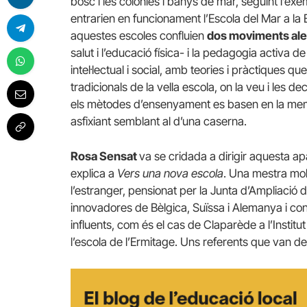
bosc i les colònies i banys de mar, seguint l’ex
entrarien en funcionament l’Escola del Mar a la 
aquestes escoles confluien
dos moviments ale
salut i l’educació física- i la pedagogia activa de
intel·lectual i social, amb teories i pràctiques 
tradicionals de la vella escola, on la veu i les 
els mètodes d’ensenyament es basen en la memorit
asfixiant semblant al d’una caserna.
Rosa Sensat
va se cridada a dirigir aquesta 
explica a
Vers una nova escola
. Una mestra mol
l’estranger, pensionat per la Junta d’Ampliació d
innovadores de Bèlgica, Suïssa i Alemanya i co
influents, com és el cas de Claparède a l’Insti
l’escola de l’Ermitage. Uns referents que van de