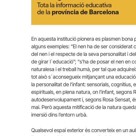
En aquesta institució pionera es plasmen bona pa
alguns exemples: “El nen ha de ser considerat 
del nen i el respecte de la seva personalitat i d
de girar l´educació”; “s’ha de posar el nen en c
naturalesa i el treball humà, per tal que adquire
tot això s´aconsegueix mitjançant una educación
la personalitat de l’infant: sensorials, cognitius, 
espirituals, en plena natura, on l’infant, segons
autodesenvolupament i, segons Rosa Sensat, és 
mai. Però aquesta mitificació de la natura queda e
imersió dins l’entorn urbà.
Qualsevol espai exterior és converteix en un au