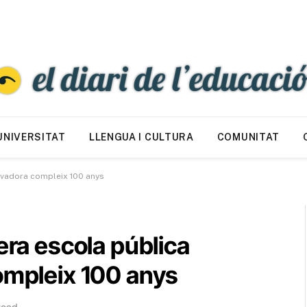
UNIVERSITAT
LLENGUA I CULTURA
COMUNITAT
novadora compleix 100 anys
era escola pública
ompleix 100 anys