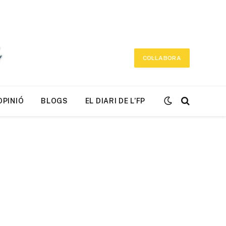
COL·LABORA
OPINIÓ
BLOGS
EL DIARI DE L’FP