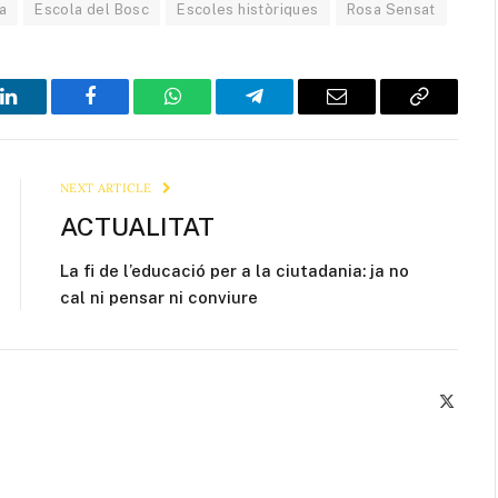
a
Escola del Bosc
Escoles històriques
Rosa Sensat
LinkedIn
Facebook
WhatsApp
Telegram
Email
Copy
Link
NEXT ARTICLE
ACTUALITAT
La fi de l’educació per a la ciutadania: ja no
cal ni pensar ni conviure
X
(Twitte