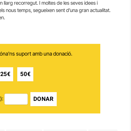
un llarg recorregut. I moltes de les seves idees i
 els nous temps, segueixen sent d’una gran actualitat.
en.
 dóna'ns suport amb una donació.
25€
50€
DONAR
):