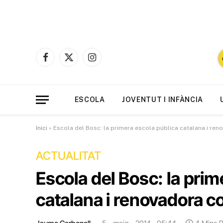
Facebook
X
Instagram
(Twitter)
ESCOLA
JOVENTUT I INFÀNCIA
Inici
»
Escola del Bosc: la primera escola pública catalana i re
ACTUALITAT
Escola del Bosc: la prim
catalana i renovadora c