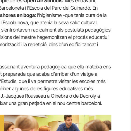
emple de les
Open Air Schools
. Més endavant,
Barceloneta i l’Escola del Parc del Guinardó. En
shores en boga
: l’higienisme -que tenia cura de la
 l’Escola nova, que atenia la seva salut cultural,
que s’enfrontaven radicalment als postulats pedagògics
decisions del mestre hegemonitzen el procés educatiu i
zació i la repetició, dins d’un edifici tancat i
apassionant aventura pedagògica que ella mateixa ens
t preparada que acaba d’arribar d’un viatge a
’Estudis, que li va permetre visitar les escoles més
nèixer algunes de les figures educatives més
tut J.-Jacques Rousseau a Ginebra o de Decroly a
ixar una gran petjada en el nou centre barceloní.