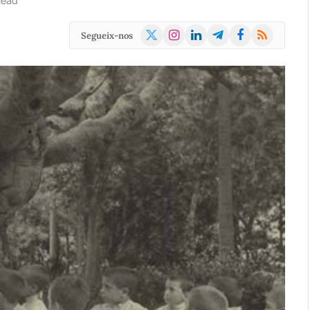
Read
X
Instagram
LinkedIn
Telegram
Facebook
RSS
Segueix-nos
(Twitter)