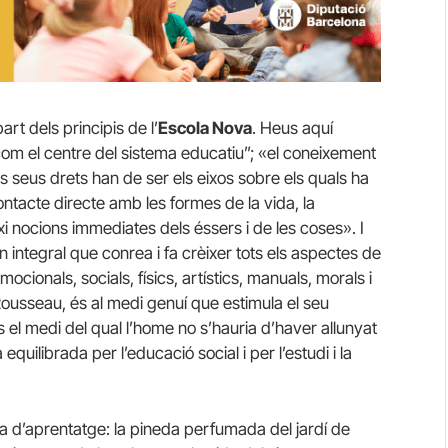
rt dels principis de l’
Escola Nova
. Heus aquí
com el centre del sistema educatiu”; «el coneixement
els seus drets han de ser els eixos sobre els quals ha
ontacte directe amb les formes de la vida, la
ixi nocions immediates dels éssers i de les coses». I
 integral que conrea i fa crèixer tots els aspectes de
emocionals, socials, físics, artístics, manuals, morals i
 Rousseau, és al medi genuí que estimula el seu
el medi del qual l’home no s’hauria d’haver allunyat
quilibrada per l’educació social i per l’estudi i la
la d’aprentatge: la pineda perfumada del jardí de