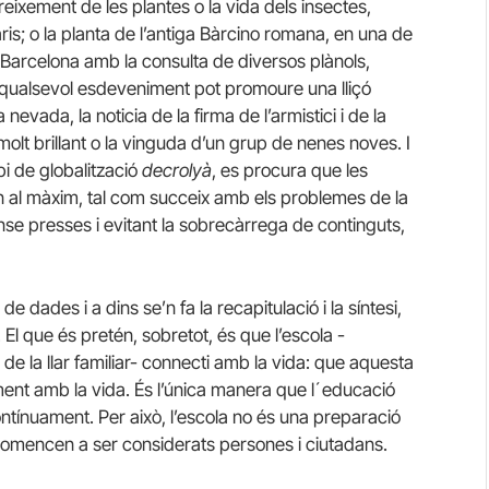
reixement de les plantes o la vida dels insectes,
ris; o la planta de l’antiga Bàrcino romana, en una de
 Barcelona amb la consulta de diversos plànols,
. I qualsevol esdeveniment pot promoure una lliçó
evada, la noticia de la firma de l’armistici i de la
 molt brillant o la vinguda d’un grup de nenes noves. I
pi de globalització
decrolyà
, es procura que les
in al màxim, tal com succeix amb els problemes de la
nse presses i evitant la sobrecàrrega de continguts,
de dades i a dins se’n fa la recapitulació i la síntesi,
l que és pretén, sobretot, és que l’escola -
 la llar familiar- connecti amb la vida: que aquesta
ament amb la vida. És l’única manera que l´educació
ontínuament. Per això, l’escola no és una preparació
s comencen a ser considerats persones i ciutadans.