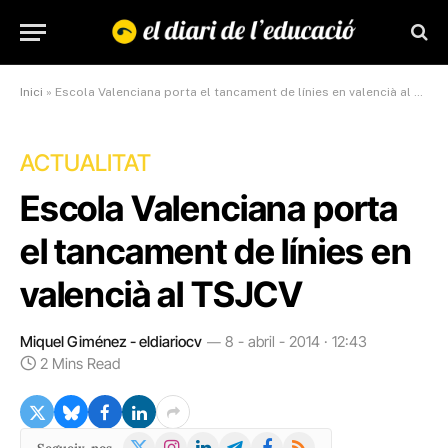
Inici
»
Escola Valenciana porta el tancament de línies en valencià al TSJCV
ACTUALITAT
Escola Valenciana porta
el tancament de línies en
valencià al TSJCV
Miquel Giménez - eldiariocv
8 - abril - 2014 · 12:43
2 Mins Read
X
Instagram
LinkedIn
Telegram
Facebook
RSS