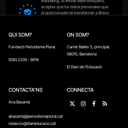
QUI SOM?
ON SOM?
Fundació Periodisme Plural
Carrer Bailén 5, principal.
08010, Barcelona
ISSN 2339 - 9619
El Diari de l'Educació
CONTACTA'NS
CONNECTA
Ana Basanta
X
Instagram
Facebook
RSS
(Twitter)
abasanta@periodismeplural.cat
redaccio@diarieducacio.cat