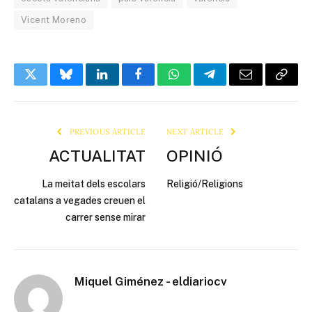
Vicent Moreno
Twitter
Bluesky
LinkedIn
Facebook
WhatsApp
Telegram
Email
Copy
Link
PREVIOUS ARTICLE
NEXT ARTICLE
ACTUALITAT
OPINIÓ
La meitat dels escolars
Religió/Religions
catalans a vegades creuen el
carrer sense mirar
Miquel Giménez - eldiariocv