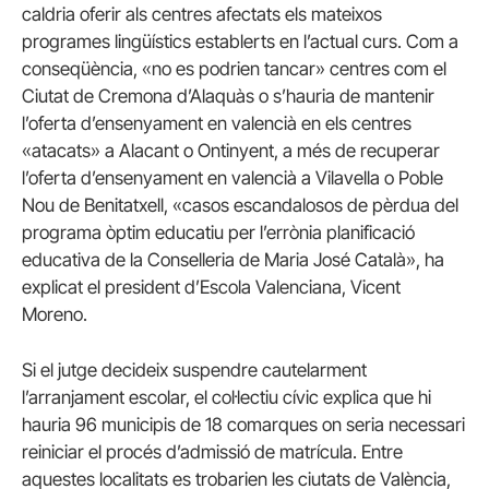
caldria oferir als centres afectats els mateixos
programes lingüístics establerts en l’actual curs.
Com a
conseqüència, «no es podrien tancar» centres com el
Ciutat de Cremona d’Alaquàs o s’hauria de mantenir
l’oferta d’ensenyament en valencià en els centres
«atacats» a Alacant o Ontinyent, a més de recuperar
l’oferta d’ensenyament en valencià a Vilavella o Poble
Nou de Benitatxell, «casos escandalosos de pèrdua del
programa òptim educatiu per l’errònia planificació
educativa de la Conselleria de Maria José Català», ha
explicat el president d’Escola Valenciana, Vicent
Moreno.
Si el jutge decideix suspendre cautelarment
l’arranjament escolar, el col·lectiu cívic explica que hi
hauria 96 municipis de 18 comarques on seria necessari
reiniciar el procés d’admissió de matrícula.
Entre
aquestes localitats es trobarien les ciutats de València,