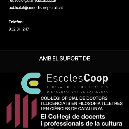
redaccio@diarieducacio.cat
publicitat@periodismeplural.cat
Telèfon:
932 311 247
AMB EL SUPORT DE