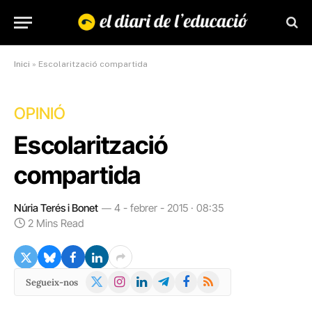
Inici
»
Escolarització compartida
OPINIÓ
Escolarització
compartida
Núria Terés i Bonet
4 - febrer - 2015 · 08:35
2 Mins Read
X
Instagram
LinkedIn
Telegram
Facebook
RSS
Segueix-nos
(Twitter)