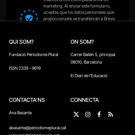
QUI SOM?
ON SOM?
Fundació Periodisme Plural
Carrer Bailén 5, principal.
08010, Barcelona
ISSN 2339 - 9619
El Diari de l'Educació
CONTACTA'NS
CONNECTA
Ana Basanta
X
Instagram
Facebook
RSS
(Twitter)
abasanta@periodismeplural.cat