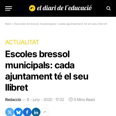
Inici
»
Escoles bressol municipals: cada ajuntament té el seu llibret
ACTUALITAT
Escoles bressol
municipals: cada
ajuntament té el seu
llibret
Redacció
8 - juny - 2020 · 17:32
5 Mins Read