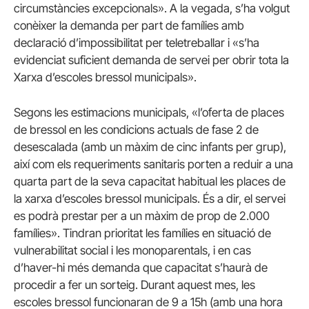
circumstàncies excepcionals». A la vegada, s’ha volgut
conèixer la demanda per part de famílies amb
declaració d’impossibilitat per teletreballar i «s’ha
evidenciat suficient demanda de servei per obrir tota la
Xarxa d’escoles bressol municipals».
Segons les estimacions municipals, «l’oferta de places
de bressol en les condicions actuals de fase 2 de
desescalada (amb un màxim de cinc infants per grup),
així com els requeriments sanitaris porten a reduir a una
quarta part de la seva capacitat habitual les places de
la xarxa d’escoles bressol municipals. És a dir, el servei
es podrà prestar per a un màxim de prop de 2.000
famílies». Tindran prioritat les famílies en situació de
vulnerabilitat social i les monoparentals, i en cas
d’haver-hi més demanda que capacitat s’haurà de
procedir a fer un sorteig. Durant aquest mes, les
escoles bressol funcionaran de 9 a 15h (amb una hora