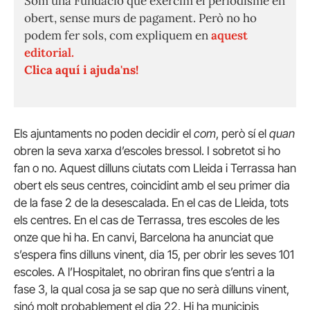
Som una Fundació que exercim el periodisme en
obert, sense murs de pagament. Però no ho
podem fer sols, com expliquem en
aquest
editorial.
Clica aquí i ajuda'ns!
Els ajuntaments no poden decidir el
com
, però sí el
quan
obren la seva xarxa d’escoles bressol. I sobretot si ho
fan o no. Aquest dilluns ciutats com Lleida i Terrassa han
obert els seus centres, coincidint amb el seu primer dia
de la fase 2 de la desescalada. En el cas de Lleida, tots
els centres. En el cas de Terrassa, tres escoles de les
onze que hi ha. En canvi, Barcelona ha anunciat que
s’espera fins dilluns vinent, dia 15, per obrir les seves 101
escoles. A l’Hospitalet, no obriran fins que s’entri a la
fase 3, la qual cosa ja se sap que no serà dilluns vinent,
sinó molt probablement el dia 22. Hi ha municipis