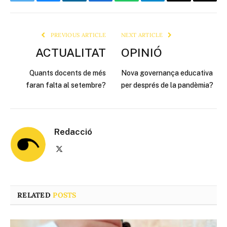
Twitter
Bluesky
LinkedIn
Facebook
WhatsApp
Telegram
Email
Copy
Link
PREVIOUS ARTICLE
NEXT ARTICLE
ACTUALITAT
OPINIÓ
Quants docents de més
Nova governança educativa
faran falta al setembre?
per després de la pandèmia?
Redacció
X
(Twitter)
RELATED
POSTS