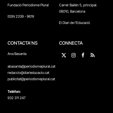
Fundació Periodisme Plural
Carrer Bailén 5, principal.
08010, Barcelona
ISSN 2339 - 9619
El Diari de l'Educació
CONTACTA'NS
CONNECTA
Ana Basanta
X
Instagram
Facebook
RSS
(Twitter)
abasanta@periodismeplural.cat
redaccio@diarieducacio.cat
publicitat@periodismeplural.cat
Telèfon:
932 311 247