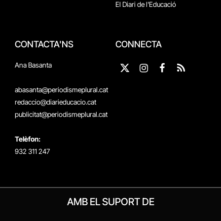
El Diari de l'Educació
CONTACTA'NS
CONNECTA
Ana Basanta
X
Instagram
Facebook
RSS
(Twitter)
abasanta@periodismeplural.cat
redaccio@diarieducacio.cat
publicitat@periodismeplural.cat
Telèfon:
932 311 247
AMB EL SUPORT DE