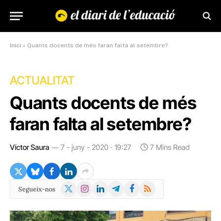
Inici
»
Quants docents de més faran falta al setembre?
ACTUALITAT
Quants docents de més
faran falta al setembre?
Víctor Saura
7 - juny - 2020 · 19:27
7 Mins Read
X
Instagram
LinkedIn
Telegram
Facebook
RSS
Segueix-nos
(Twitter)