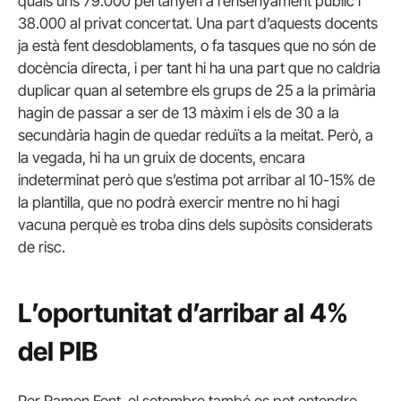
quals uns 79.000 pertanyen a l’ensenyament públic i
38.000 al privat concertat. Una part d’aquests docents
ja està fent desdoblaments, o fa tasques que no són de
docència directa, i per tant hi ha una part que no caldria
duplicar quan al setembre els grups de 25 a la primària
hagin de passar a ser de 13 màxim i els de 30 a la
secundària hagin de quedar reduïts a la meitat. Però, a
la vegada, hi ha un gruix de docents, encara
indeterminat però que s’estima pot arribar al 10-15% de
la plantilla, que no podrà exercir mentre no hi hagi
vacuna perquè es troba dins dels supòsits considerats
de risc.
L’oportunitat d’arribar al 4%
del PIB
Per Ramon Font, el setembre també es pot entendre