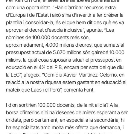
com una oportunitat. “Han d’arribar recursos extra
d’Europa i de l’Estat i això s’ha d’invertir a fer créixer la
plantilla i consolidar-la, és el que hem dit des què es va
aprovar el decret d’escola inclusiva”, apunta. “Les
nòmines de 100.000 docents més són,
aproximadament, 4.000 milions d’euros, que sumats al
pressupost actual de 5.670 milions són gairebé 10.000
milions, la qual cosa suposaria situar el pressupost en
educació en el 4% del PIB, encara per sota del que diu
la LEC”, afegeix. “Com diu Xavier Martínez-Celorrio, en
relació a la nostra riquesa estem gastant en educació el
mateix que Laos i el Perú”, comenta Font.
I d’on sortirien 100.000 docents, de la nit al dia? A la
borsa d’interins n’hi ha desenes de milers esperant a ser
cridats, però certament, en especial a la secundària, hi
ha especialitats amb molta més oferta que demanda, i