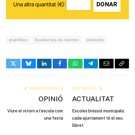
DONAR
Una altra quantitat (€):
plantilles
Reobertura de centres
sindicats
Twitter
Bluesky
LinkedIn
Facebook
WhatsApp
Telegram
Email
Copy
Link
PREVIOUS ARTICLE
NEXT ARTICLE
OPINIÓ
ACTUALITAT
Viure el retorn a l’escola com
Escoles bressol municipals:
una festa
cada ajuntament té el seu
llibret