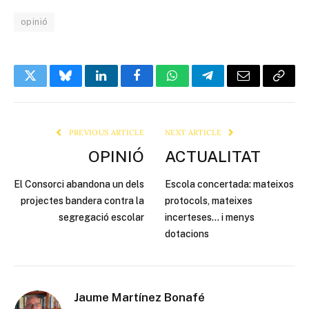
opinió
Twitter
Bluesky
LinkedIn
Facebook
WhatsApp
Telegram
Email
Copy
Link
PREVIOUS ARTICLE
NEXT ARTICLE
OPINIÓ
ACTUALITAT
El Consorci abandona un dels
Escola concertada: mateixos
projectes bandera contra la
protocols, mateixes
segregació escolar
incerteses… i menys
dotacions
Jaume Martínez Bonafé