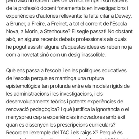
però això ho sabem des de fa molt temps i són sabers
de la professió docent fonamentats en investigacions i
experiències d’autories rellevants: fa falta citar a Dewey,
a Bruner, a Freire, a Freinet, a tot el corrent de l’Escola
Nova, a Morin, a Stenhouse? El segle passat! No obstant
això, en alguns recents debats professionals als quals
he pogut assistir alguna d’aquestes idees es reben no ja
com a novetat sinó com un desig inassolible.
Què ens passa a l’escola i en les polítiques educatives
de l’escola perquè es mantinga una ruptura
epistemològica tan profunda entre els models rígids de
les administracions i les investigacions, i els
desenvolupaments teòrics i potents experiències de
renovació pedagògica? I què justifica la ignorància o el
menyspreu cap a experiències innovadores amb èxit
quan es dissenyen les prescripcions curriculars?
Recorden l’exemple del TAC i els raigs X? Perquè és