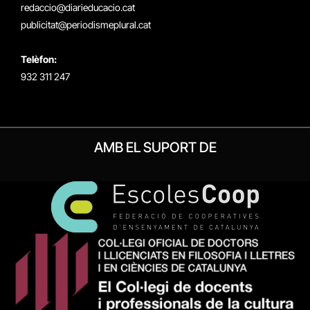
redaccio@diarieducacio.cat
publicitat@periodismeplural.cat
Telèfon:
932 311 247
AMB EL SUPORT DE