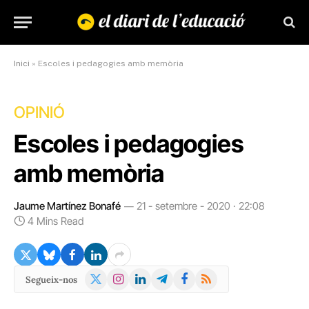
Inici
»
Escoles i pedagogies amb memòria
OPINIÓ
Escoles i pedagogies
amb memòria
Jaume Martínez Bonafé
21 - setembre - 2020 · 22:08
4 Mins Read
X
Instagram
LinkedIn
Telegram
Facebook
RSS
Segueix-nos
(Twitter)