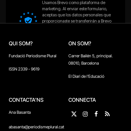
QUI SOM?
ON SOM?
Fundació Periodisme Plural
Carrer Bailén 5, principal.
08010, Barcelona
ISSN 2339 - 9619
El Diari de l'Educació
CONTACTA'NS
CONNECTA
Ana Basanta
X
Instagram
Facebook
RSS
(Twitter)
abasanta@periodismeplural.cat