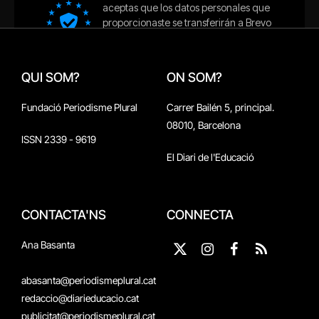
QUI SOM?
ON SOM?
Fundació Periodisme Plural
Carrer Bailén 5, principal.
08010, Barcelona
ISSN 2339 - 9619
El Diari de l'Educació
CONTACTA'NS
CONNECTA
Ana Basanta
X
Instagram
Facebook
RSS
(Twitter)
abasanta@periodismeplural.cat
redaccio@diarieducacio.cat
publicitat@periodismeplural.cat