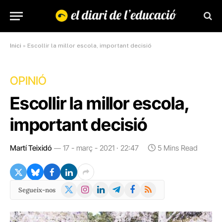
Inici
»
Escollir la millor escola, important decisió
OPINIÓ
Escollir la millor escola,
important decisió
Martí Teixidó
17 - març - 2021 · 22:47
5 Mins Read
X
Instagram
LinkedIn
Telegram
Facebook
RSS
Segueix-nos
(Twitter)