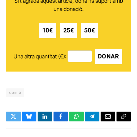
Si t'agrada aquest article, dóna'ns suport amb
una donació.
10€
25€
50€
DONAR
Una altra quantitat (€):
opinió
Twitter
Bluesky
LinkedIn
Facebook
WhatsApp
Telegram
Email
Copy
Link