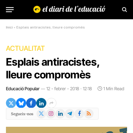
Inici
»
Esplais antiracistes, lleure compromès
ACTUALITAT
Esplais antiracistes,
lleure compromès
Educació Popular
12 - febrer - 2018 · 12:18
1 Min Read
X
Instagram
LinkedIn
Telegram
Facebook
RSS
Segueix-nos
(Twitter)