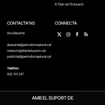
El Diari de l'Educació
CONTACTA'NS
CONNECTA
Ana Basanta
X
Instagram
Facebook
RSS
(Twitter)
abasanta@periodismeplural.cat
redaccio@diarieducacio.cat
publicitat@periodismeplural.cat
Telèfon:
932 311 247
AMB EL SUPORT DE