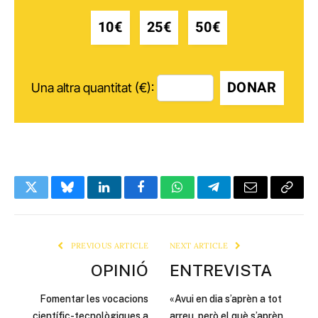
10€
25€
50€
DONAR
Una altra quantitat (€):
Twitter
Bluesky
LinkedIn
Facebook
WhatsApp
Telegram
Email
Copy
Link
PREVIOUS ARTICLE
NEXT ARTICLE
OPINIÓ
ENTREVISTA
Fomentar les vocacions
«Avui en dia s’aprèn a tot
científic-tecnològiques a
arreu, però el què s’aprèn