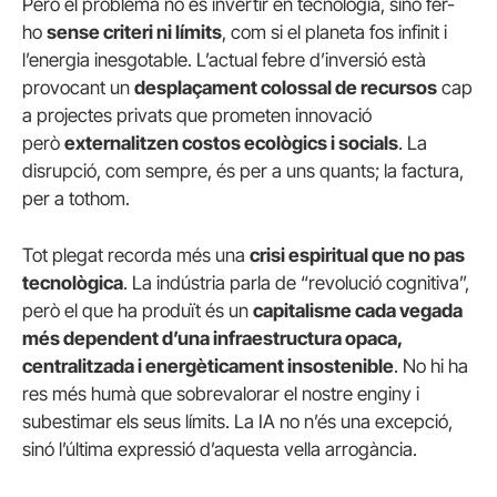
Però el problema no és invertir en tecnologia, sinó fer-
ho
sense criteri ni límits
, com si el planeta fos infinit i
l’energia inesgotable. L’actual febre d’inversió està
provocant un
desplaçament colossal de recursos
cap
a projectes privats que prometen innovació
però
externalitzen costos ecològics i socials
. La
disrupció, com sempre, és per a uns quants; la factura,
per a tothom.
Tot plegat recorda més una
crisi espiritual que no pas
tecnològica
. La indústria parla de “revolució cognitiva”,
però el que ha produït és un
capitalisme cada vegada
més dependent d’una infraestructura opaca,
centralitzada i energèticament insostenible
. No hi ha
res més humà que sobrevalorar el nostre enginy i
subestimar els seus límits. La IA no n’és una excepció,
sinó l’última expressió d’aquesta vella arrogància.