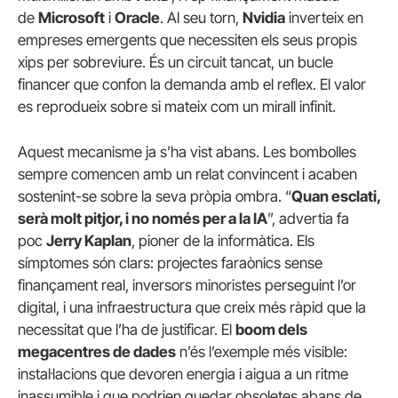
de
Microsoft
i
Oracle
. Al seu torn,
Nvidia
inverteix en
empreses emergents que necessiten els seus propis
xips per sobreviure. És un circuit tancat, un bucle
financer que confon la demanda amb el reflex. El valor
es reprodueix sobre si mateix com un mirall infinit.
Aquest mecanisme ja s’ha vist abans. Les bombolles
sempre comencen amb un relat convincent i acaben
sostenint-se sobre la seva pròpia ombra. “
Quan esclati,
serà molt pitjor, i no només per a la IA
”, advertia fa
poc
Jerry Kaplan
, pioner de la informàtica. Els
símptomes són clars: projectes faraònics sense
finançament real, inversors minoristes perseguint l’or
digital, i una infraestructura que creix més ràpid que la
necessitat que l’ha de justificar. El
boom dels
megacentres de dades
n’és l’exemple més visible:
instal·lacions que devoren energia i aigua a un ritme
inassumible i que podrien quedar obsoletes abans de