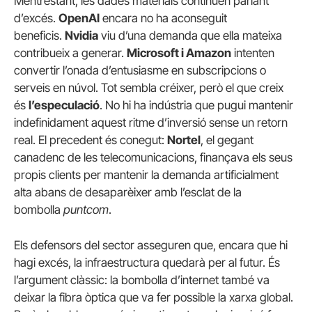
Mentrestant, les dades materials continuen parlant
d’excés.
OpenAI
encara no ha aconseguit
beneficis.
Nvidia
viu d’una demanda que ella mateixa
contribueix a generar.
Microsoft i Amazon
intenten
convertir l’onada d’entusiasme en subscripcions o
serveis en núvol. Tot sembla créixer, però el que creix
és
l’especulació
. No hi ha indústria que pugui mantenir
indefinidament aquest ritme d’inversió sense un retorn
real. El precedent és conegut:
Nortel
, el gegant
canadenc de les telecomunicacions, finançava els seus
propis clients per mantenir la demanda artificialment
alta abans de desaparèixer amb l’esclat de la
bombolla
puntcom
.
Els defensors del sector asseguren que, encara que hi
hagi excés, la infraestructura quedarà per al futur. És
l’argument clàssic: la bombolla d’internet també va
deixar la fibra òptica que va fer possible la xarxa global.