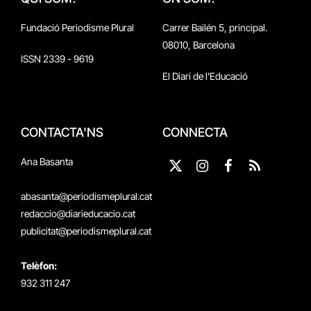
Fundació Periodisme Plural
Carrer Bailén 5, principal.
08010, Barcelona
ISSN 2339 - 9619
El Diari de l'Educació
CONTACTA'NS
CONNECTA
Ana Basanta
X
Instagram
Facebook
RSS
(Twitter)
abasanta@periodismeplural.cat
redaccio@diarieducacio.cat
publicitat@periodismeplural.cat
Telèfon:
932 311 247