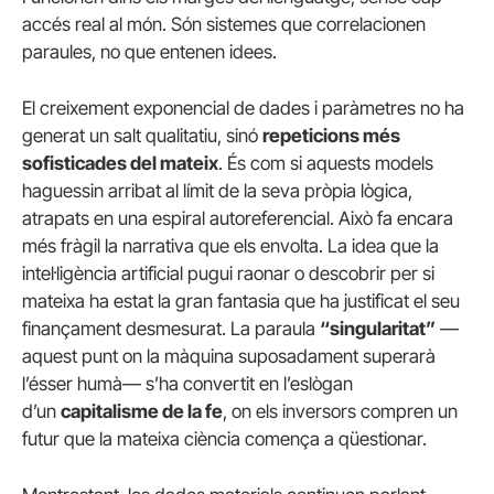
accés real al món. Són sistemes que correlacionen
paraules, no que entenen idees.
El creixement exponencial de dades i paràmetres no ha
generat un salt qualitatiu, sinó
repeticions més
sofisticades del mateix
. És com si aquests models
haguessin arribat al límit de la seva pròpia lògica,
atrapats en una espiral autoreferencial. Això fa encara
més fràgil la narrativa que els envolta. La idea que la
intel·ligència artificial pugui raonar o descobrir per si
mateixa ha estat la gran fantasia que ha justificat el seu
finançament desmesurat. La paraula
“singularitat”
—
aquest punt on la màquina suposadament superarà
l’ésser humà— s’ha convertit en l’eslògan
d’un
capitalisme de la fe
, on els inversors compren un
futur que la mateixa ciència comença a qüestionar.