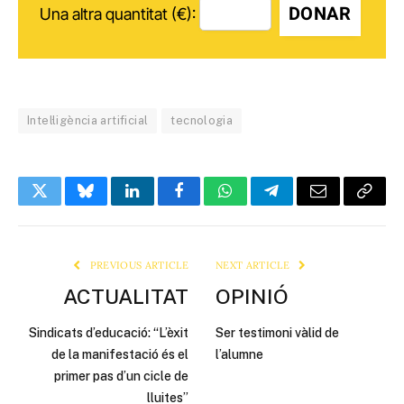
DONAR
Una altra quantitat (€):
Intel·ligència artificial
tecnologia
Twitter
Bluesky
LinkedIn
Facebook
WhatsApp
Telegram
Email
Copy
Link
PREVIOUS ARTICLE
NEXT ARTICLE
ACTUALITAT
OPINIÓ
Sindicats d’educació: “L’èxit
Ser testimoni vàlid de
de la manifestació és el
l’alumne
primer pas d’un cicle de
lluites”