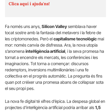
Clica aquí i ajuda'ns!
Fa només uns anys,
Silicon Valley
semblava haver
tocat sostre amb la fantasia del
metavers
i la febre de
les criptomonedes. Però el
capitalisme tecnològic
mai
mor: només canvia de disfressa. Ara, la nova utopia
s’anomena
intel·ligència artificial
, i la seva promesa ha
tornat a encendre els mercats, les conferències i les
imaginacions. Tot torna a començar: discursos
redemptors, inversions multimilionàries i una fe
col·lectiva en el progrés automàtic. La pregunta és fins
quan pot créixer una promesa abans de col·lapsar sota
el seu propi pes.
La nova fe digital té xifres d’èpica. La despesa global en
projectes d’intel·ligència artificial podria arribar als
1,5