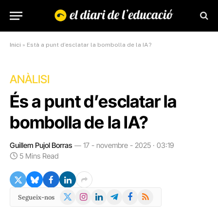
Inici
»
Està a punt d’esclatar la bombolla de la IA?
ANÀLISI
És a punt d’esclatar la
bombolla de la IA?
Guillem Pujol Borras
17 - novembre - 2025 · 03:19
5 Mins Read
X
Instagram
LinkedIn
Telegram
Facebook
RSS
Segueix-nos
(Twitter)