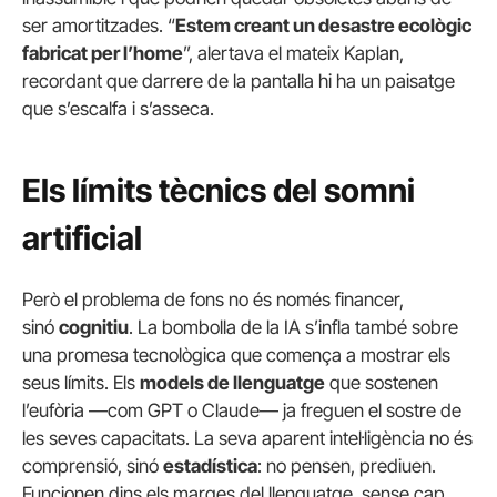
ser amortitzades. “
Estem creant un desastre ecològic
fabricat per l’home
”, alertava el mateix Kaplan,
recordant que darrere de la pantalla hi ha un paisatge
que s’escalfa i s’asseca.
Els límits tècnics del somni
artificial
Però el problema de fons no és només financer,
sinó
cognitiu
. La bombolla de la IA s’infla també sobre
una promesa tecnològica que comença a mostrar els
seus límits. Els
models de llenguatge
que sostenen
l’eufòria —com GPT o Claude— ja freguen el sostre de
les seves capacitats. La seva aparent intel·ligència no és
comprensió, sinó
estadística
: no pensen, prediuen.
Funcionen dins els marges del llenguatge, sense cap