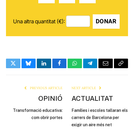
DONAR
Una altra quantitat (€):
Twitter
Bluesky
LinkedIn
Facebook
WhatsApp
Telegram
Email
Copy
Link
PREVIOUS ARTICLE
NEXT ARTICLE
OPINIÓ
ACTUALITAT
Transformació educativa:
Famílies i escoles tallaran els
com obrir portes
carrers de Barcelona per
exigir un aire més net