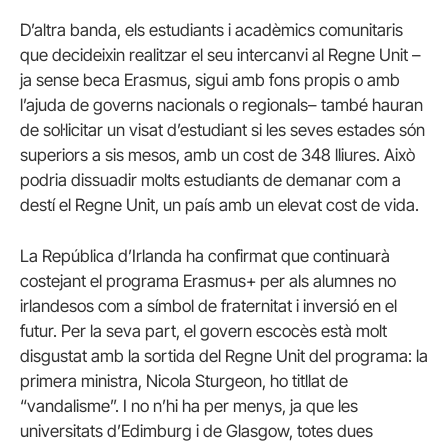
D’altra banda, els estudiants i acadèmics comunitaris
que decideixin realitzar el seu intercanvi al Regne Unit –
ja sense beca Erasmus, sigui amb fons propis o amb
l’ajuda de governs nacionals o regionals– també hauran
de sol·licitar un visat d’estudiant si les seves estades són
superiors a sis mesos, amb un cost de 348 lliures. Això
podria dissuadir molts estudiants de demanar com a
destí el Regne Unit, un país amb un elevat cost de vida.
La República d’Irlanda ha confirmat que continuarà
costejant el programa Erasmus+ per als alumnes no
irlandesos com a símbol de fraternitat i inversió en el
futur. Per la seva part, el govern escocès està molt
disgustat amb la sortida del Regne Unit del programa: la
primera ministra, Nicola Sturgeon, ho titllat de
“vandalisme”. I no n’hi ha per menys, ja que les
universitats d’Edimburg i de Glasgow, totes dues