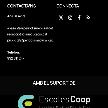
CONTACTA'NS
CONNECTA
Ana Basanta
X
Instagram
Facebook
RSS
(Twitter)
abasanta@periodismeplural.cat
redaccio@diarieducacio.cat
publicitat@periodismeplural.cat
Telèfon:
932 311 247
AMB EL SUPORT DE