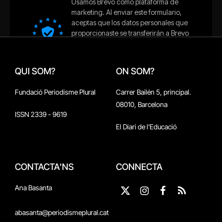
QUI SOM?
ON SOM?
Fundació Periodisme Plural
Carrer Bailén 5, principal.
08010, Barcelona
ISSN 2339 - 9619
El Diari de l'Educació
CONTACTA'NS
CONNECTA
Ana Basanta
X
Instagram
Facebook
RSS
(Twitter)
abasanta@periodismeplural.cat