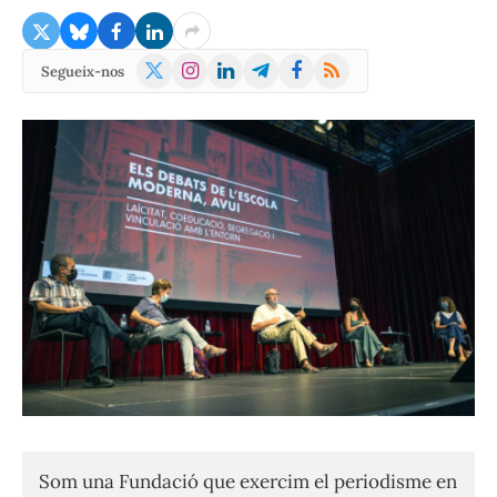
X
Instagram
LinkedIn
Telegram
Facebook
RSS
Segueix-nos
(Twitter)
Som una Fundació que exercim el periodisme en