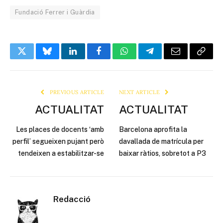
Fundació Ferrer i Guàrdia
Twitter
Bluesky
LinkedIn
Facebook
WhatsApp
Telegram
Email
Copy
Link
PREVIOUS ARTICLE
NEXT ARTICLE
ACTUALITAT
ACTUALITAT
Les places de docents ‘amb
Barcelona aprofita la
perfil’ segueixen pujant però
davallada de matrícula per
tendeixen a estabilitzar-se
baixar ràtios, sobretot a P3
Redacció