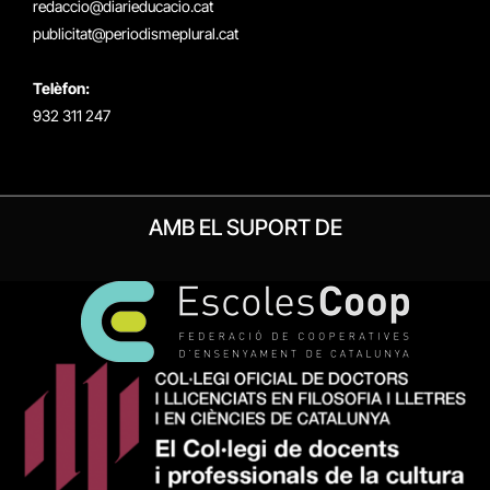
redaccio@diarieducacio.cat
publicitat@periodismeplural.cat
Telèfon:
932 311 247
AMB EL SUPORT DE