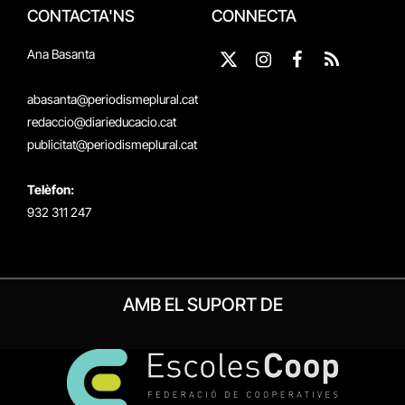
CONTACTA'NS
CONNECTA
Ana Basanta
X
Instagram
Facebook
RSS
(Twitter)
abasanta@periodismeplural.cat
redaccio@diarieducacio.cat
publicitat@periodismeplural.cat
Telèfon:
932 311 247
AMB EL SUPORT DE