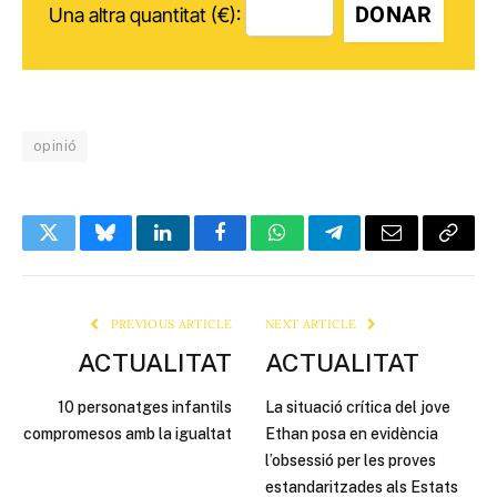
DONAR
Una altra quantitat (€):
opinió
Twitter
Bluesky
LinkedIn
Facebook
WhatsApp
Telegram
Email
Copy
Link
PREVIOUS ARTICLE
NEXT ARTICLE
ACTUALITAT
ACTUALITAT
10 personatges infantils
La situació crítica del jove
compromesos amb la igualtat
Ethan posa en evidència
l’obsessió per les proves
estandaritzades als Estats