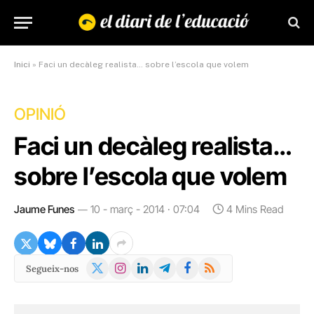
Inici
»
Faci un decàleg realista… sobre l’escola que volem
OPINIÓ
Faci un decàleg realista…
sobre l’escola que volem
Jaume Funes
10 - març - 2014 · 07:04
4 Mins Read
X
Instagram
LinkedIn
Telegram
Facebook
RSS
Segueix-nos
(Twitter)