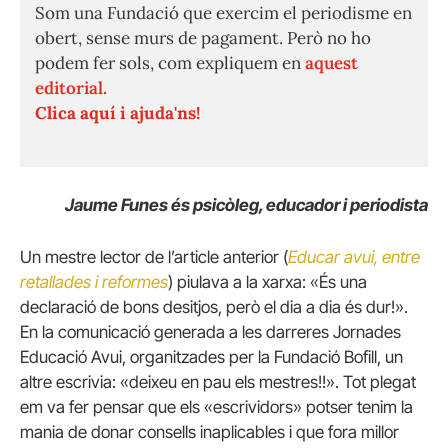
Som una Fundació que exercim el periodisme en
obert, sense murs de pagament. Però no ho
podem fer sols, com expliquem en
aquest
editorial.
Clica aquí i ajuda'ns!
Jaume Funes és psicòleg, educador i periodista
Un mestre lector de l’article anterior (
Educar avui, entre
retallades i reformes
) piulava a la xarxa: «És una
declaració de bons desitjos, però el dia a dia és dur!».
En la comunicació generada a les darreres Jornades
Educació Avui, organitzades per la Fundació Bofill, un
altre escrivia: «deixeu en pau els mestres!!». Tot plegat
em va fer pensar que els «escrividors» potser tenim la
mania de donar consells inaplicables i que fora millor