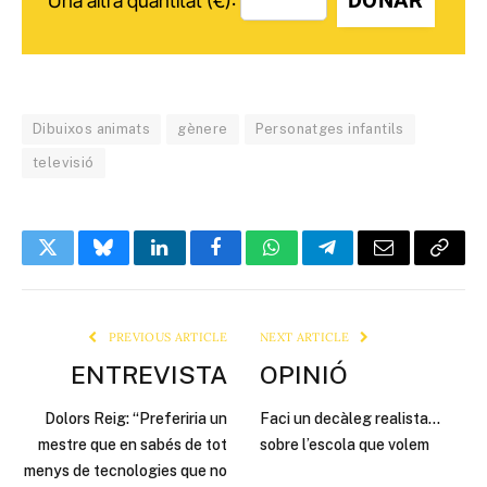
DONAR
Una altra quantitat (€):
Dibuixos animats
gènere
Personatges infantils
televisió
Twitter
Bluesky
LinkedIn
Facebook
WhatsApp
Telegram
Email
Copy
Link
PREVIOUS ARTICLE
NEXT ARTICLE
ENTREVISTA
OPINIÓ
Dolors Reig: “Preferiria un
Faci un decàleg realista…
mestre que en sabés de tot
sobre l’escola que volem
menys de tecnologies que no