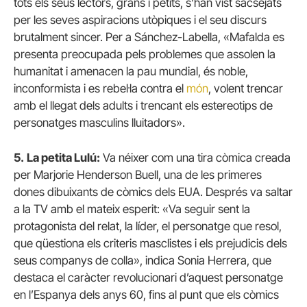
tots els seus lectors, grans i petits, s’han vist sacsejats
per les seves aspiracions utòpiques i el seu discurs
brutalment sincer. Per a Sánchez-Labella, «Mafalda es
presenta preocupada pels problemes que assolen la
humanitat i amenacen la pau mundial, és noble,
inconformista i es rebel·la contra el
món
, volent trencar
amb el llegat dels adults i trencant els estereotips de
personatges masculins lluitadors».
5.
La petita Lulú:
Va néixer com una tira còmica creada
per Marjorie Henderson Buell, una de les primeres
dones dibuixants de còmics dels EUA. Després va saltar
a la TV amb el mateix esperit: «Va seguir sent la
protagonista del relat, la líder, el personatge que resol,
que qüestiona els criteris masclistes i els prejudicis dels
seus companys de colla», indica Sonia Herrera, que
destaca el caràcter revolucionari d’aquest personatge
en l’Espanya dels anys 60, fins al punt que els còmics