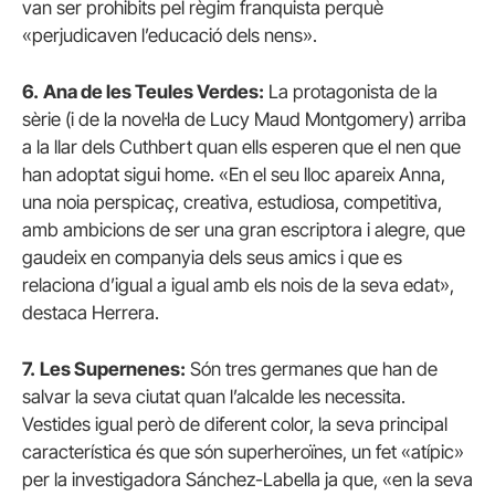
van ser prohibits pel règim franquista perquè
«perjudicaven l’educació dels nens».
6.
Ana de les Teules Verdes:
La protagonista de la
sèrie (i de la novel·la de Lucy Maud Montgomery) arriba
a la llar dels Cuthbert quan ells esperen que el nen que
han adoptat sigui home. «En el seu lloc apareix Anna,
una noia perspicaç, creativa, estudiosa, competitiva,
amb ambicions de ser una gran escriptora i alegre, que
gaudeix en companyia dels seus amics i que es
relaciona d’igual a igual amb els nois de la seva edat»,
destaca Herrera.
7.
Les Supernenes:
Són tres germanes que han de
salvar la seva ciutat quan l’alcalde les necessita.
Vestides igual però de diferent color, la seva principal
característica és que són superheroïnes, un fet «atípic»
per la investigadora Sánchez-Labella ja que, «en la seva