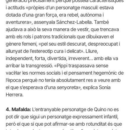
generació precisament perquè posseïa característiques
i actituds «pròpies d’un personatge masculí: estava
dotada d’una gran força, era rebel, autònoma i
aventurera», assenyala Sánchez-Labella. També
ajudava a això la seva manera de vestir, que trencava
amb els rols i patrons tradicionals que dibuixaven el
gènere femení, «pel seu estil descurat, despreocupat i
allunyat de l’estereotip cura i delicat». Lliure,
independent, forta, divertida, irreverent… amb ella va
arribar la transgressió. «Pippi traspassava sense
vacil·lar les normes socials i el pensament hegemònic de
l’època perquè no tenia absolutament res a veure amb
el que s’esperava d’una
senyoreta»,
explica Sonia
Herrera.
4.
Mafalda:
L’entranyable personatge de Quino no es
pot dir que sigui un personatge expressament infantil,
però el que sí que pot afirmar-se amb rotunditat és que