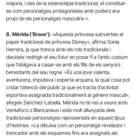
majoria, i des de la estereotípia tradicional, el constituir-
se com personatges protagonistes amb poders era
propi de els personatges masculins «.
8.
Mèrida (‘Brave’):
«Aquesta princesa subverteix el
paper tradicional de princesa Disney», afirma Sonia
Herrera, ja que trenca amb els rols tradicionals i
decideix redirigir el seu futur en posar fi a l’antic costum
que l’obligava a casar-se amb els fills de els senyors
benestants del seu regne. «És una jove valenta,
aventurera, impulsiva i experta arquera, la qual cosa pot
cridar l’atenció del públic ja que es tracta d’activitat
esportiva assignada tradicionalment al gènere masculí»,
afegeix Sánchez-Labella. Mèrida no té res a veure amb
Ventafocs o Blancaneus i està molt allunyada dels
tradicionals personatges representats en aquest tipus
d’històries. «La dibuixa com un personatge revelador i
trencador amb els esquemes fins ara assignats als