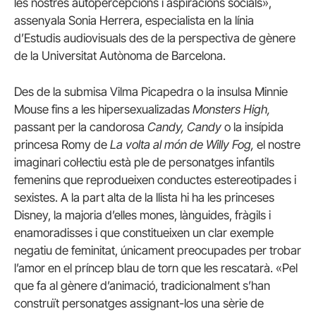
les nostres autopercepcions i aspiracions socials»,
assenyala Sonia Herrera, especialista en la línia
d’Estudis audiovisuals des de la perspectiva de gènere
de la Universitat Autònoma de Barcelona.
Des de la submisa Vilma Picapedra o la insulsa Minnie
Mouse fins a les hipersexualizadas
Monsters High,
passant per la candorosa
Candy, Candy
o la insípida
princesa Romy de
La volta al món de Willy Fog,
el nostre
imaginari col·lectiu està ple de personatges infantils
femenins que reprodueixen conductes estereotipades i
sexistes. A la part alta de la llista hi ha les princeses
Disney, la majoria d’elles mones, lànguides, fràgils i
enamoradisses i que constitueixen un clar exemple
negatiu de feminitat, únicament preocupades per trobar
l’amor en el príncep blau de torn que les rescatarà. «Pel
que fa al gènere d’animació, tradicionalment s’han
construït personatges assignant-los una sèrie de