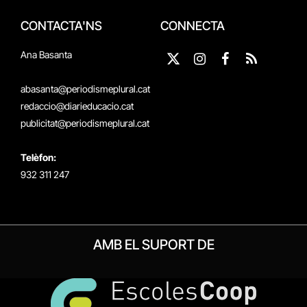
CONTACTA'NS
CONNECTA
Ana Basanta
X
Instagram
Facebook
RSS
(Twitter)
abasanta@periodismeplural.cat
redaccio@diarieducacio.cat
publicitat@periodismeplural.cat
Telèfon:
932 311 247
AMB EL SUPORT DE