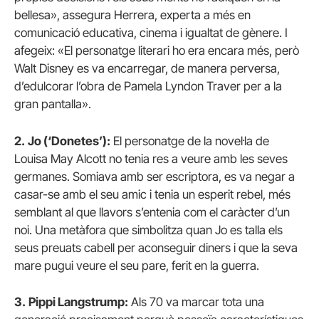
bellesa», assegura Herrera, experta a més en
comunicació educativa, cinema i igualtat de gènere. I
afegeix: «El personatge literari ho era encara més, però
Walt Disney es va encarregar, de manera perversa,
d’edulcorar l’obra de Pamela Lyndon Traver per a la
gran pantalla».
2.
Jo (‘Donetes’):
El personatge de la novel·la de
Louisa May Alcott no tenia res a veure amb les seves
germanes. Somiava amb ser escriptora, es va negar a
casar-se amb el seu amic i tenia un esperit rebel, més
semblant al que llavors s’entenia com el caràcter d’un
noi. Una metàfora que simbolitza quan Jo es talla els
seus preuats cabell per aconseguir diners i que la seva
mare pugui veure el seu pare, ferit en la guerra.
3.
Pippi Langstrump:
Als 70 va marcar tota una