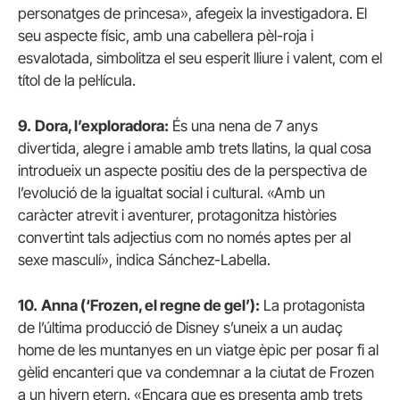
personatges de princesa», afegeix la investigadora. El
seu aspecte físic, amb una cabellera pèl-roja i
esvalotada, simbolitza el seu esperit lliure i valent, com el
títol de la pel·lícula.
9.
Dora, l’exploradora:
És una nena de 7 anys
divertida, alegre i amable amb trets llatins, la qual cosa
introdueix un aspecte positiu des de la perspectiva de
l’evolució de la igualtat social i cultural. «Amb un
caràcter atrevit i aventurer, protagonitza històries
convertint tals adjectius com no només aptes per al
sexe masculí», indica Sánchez-Labella.
10.
Anna (‘Frozen, el regne de gel’):
La protagonista
de l’última producció de Disney s’uneix a un audaç
home de les muntanyes en un viatge èpic per posar fi al
gèlid encanteri que va condemnar a la ciutat de Frozen
a un hivern etern. «Encara que es presenta amb trets