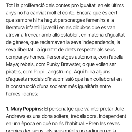
Tot i la proliferació dels contes pro igualtat, en els últims
anys no ha canviat molt el conte. Encara que és cert
que sempre hi ha hagut personatges femenins a la
literatura infantil i juvenil i en els dibuixos que es van
atrevir a trencar amb allò establert en matèria d’igualtat
de gènere, que reclamaven la seva independència, la
seva llibertat i la igualtat de drets respecte als seus
companys homes. Personatges autònoms, com l’abella
Maya; rebels, com Punky Brewster, o que volien ser
pirates, com Pippi Langstrump. Aquí hi ha alguns
d’aquests models d’insubmissió que han col·laborat en
la construcció d’una societat més igualitària entre
homes i dones:
1.
Mary Poppins:
El personatge que va interpretar Julie
Andrews és una dona soltera, treballadora, independent
en una època en què no és l’habitual. «Pren les seves
pròpies decisions i els seus mèrits no radiquen en la