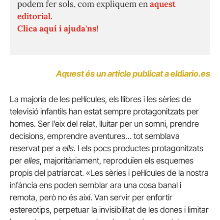
podem fer sols, com expliquem en
aquest
editorial.
Clica aquí i ajuda'ns!
Aquest és un article publicat a eldiario.es
La majoria de les pel·lícules, els llibres i les sèries de
televisió infantils han estat sempre protagonitzats per
homes. Ser l’eix del relat, lluitar per un somni, prendre
decisions, emprendre aventures… tot semblava
reservat per a
ells
. I els pocs productes protagonitzats
per
elles
, majoritàriament, reproduïen els esquemes
propis del patriarcat. «Les sèries i pel·lícules de la nostra
infància ens poden semblar ara una cosa banal i
remota, però no és així. Van servir per enfortir
estereotips, perpetuar la invisibilitat de les dones i limitar