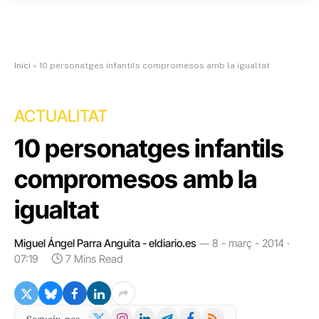
Inici
»
10 personatges infantils compromesos amb la igualtat
ACTUALITAT
10 personatges infantils
compromesos amb la
igualtat
Miguel Ángel Parra Anguita - eldiario.es
8 - març - 2014 ·
07:19
7 Mins Read
X
Instagram
LinkedIn
Telegram
Facebook
RSS