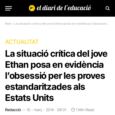
Inici
»
La situació crítica del jove Ethan posa en evidència l’obsessió per les proves estandaritzades als Estats Units
ACTUALITAT
La situació crítica del jove
Ethan posa en evidència
l’obsessió per les proves
estandaritzades als
Estats Units
Redacció
10 - març - 2014 · 08:01
1 Min Read