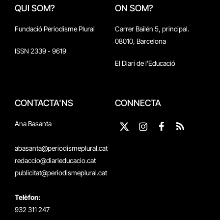
QUI SOM?
ON SOM?
Fundació Periodisme Plural
Carrer Bailén 5, principal.
08010, Barcelona
ISSN 2339 - 9619
El Diari de l'Educació
CONTACTA'NS
CONNECTA
Ana Basanta
X
Instagram
Facebook
RSS
(Twitter)
abasanta@periodismeplural.cat
redaccio@diarieducacio.cat
publicitat@periodismeplural.cat
Telèfon:
932 311 247