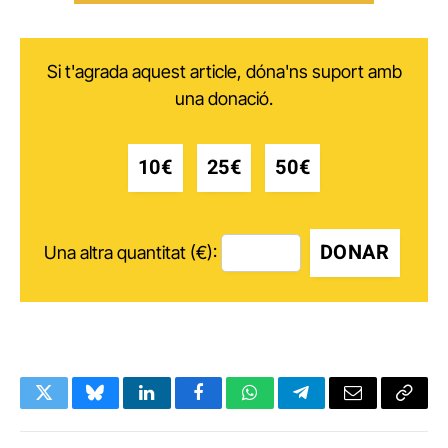
Si t'agrada aquest article, dóna'ns suport amb
una donació.
10€
25€
50€
DONAR
Una altra quantitat (€):
Twitter
Bluesky
LinkedIn
Facebook
WhatsApp
Telegram
Email
Copy
Link