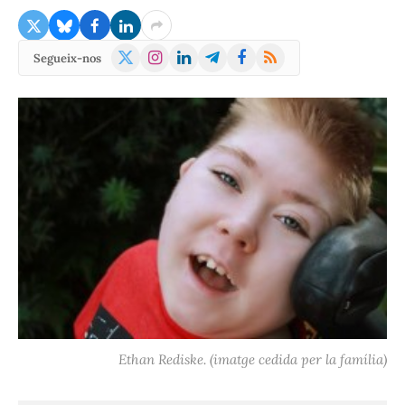
X
Instagram
LinkedIn
Telegram
Facebook
RSS
Segueix-nos
(Twitter)
Ethan Rediske. (imatge cedida per la família)