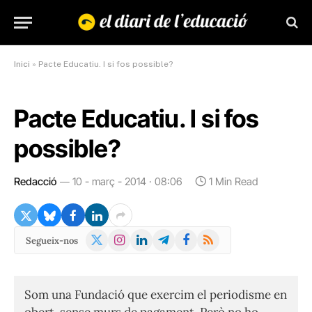
Inici
»
Pacte Educatiu. I si fos possible?
Pacte Educatiu. I si fos
possible?
Redacció
10 - març - 2014 · 08:06
1 Min Read
X
Instagram
LinkedIn
Telegram
Facebook
RSS
Segueix-nos
(Twitter)
Som una Fundació que exercim el periodisme en