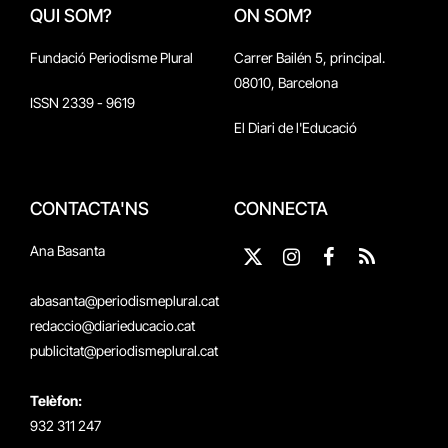
QUI SOM?
ON SOM?
Fundació Periodisme Plural
Carrer Bailén 5, principal.
08010, Barcelona
ISSN 2339 - 9619
El Diari de l'Educació
CONTACTA'NS
CONNECTA
Ana Basanta
X
Instagram
Facebook
RSS
(Twitter)
abasanta@periodismeplural.cat
redaccio@diarieducacio.cat
publicitat@periodismeplural.cat
Telèfon:
932 311 247