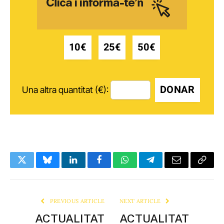
10€
25€
50€
DONAR
Una altra quantitat (€):
Twitter
Bluesky
LinkedIn
Facebook
WhatsApp
Telegram
Email
Copy
Link
PREVIOUS ARTICLE
NEXT ARTICLE
ACTUALITAT
ACTUALITAT