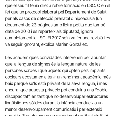
que el seu fill tenia dret a rebre formació en LSC. O en el
fet que un protocol elaborat pel Departament de Salut
per als casos de detecció prenatal d’hipoacusia (un
document de 23 pàgines amb lletra petita que també
data de 2010 i es reparteix als diputats), ignora
completament la LSC. El 2017 se’n va fer una revisió i es
va seguir ignorant, explica Marian González.
Les acadèmiques convidades intervenen per apuntar
que la llengua de signes és la llengua natural de les
persones sordes i que aquells qui opten pels implants
coclears acostumen a tenir un rendiment acadèmic més
baix perquè se’ls està privant de la seva llengua, i més
encara, que aquesta privació pot conduir a una “doble
discapacitat”, en tant que no desenvolupar estructures
lingüístiques sòlides durant la infància condueix a un
menor desenvolupament comunicatiu i per extensió
cognitiu. Trovato evoca un experiment realitzat als EUA