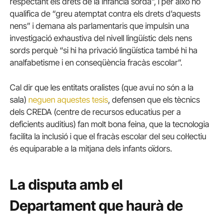
respectant els drets de la infància sorda”, i per això ho
qualifica de “greu atemptat contra els drets d’aquests
nens” i demana als parlamentaris que impulsin una
investigació exhaustiva del nivell lingüístic dels nens
sords perquè “si hi ha privació lingüística també hi ha
analfabetisme i en conseqüència fracàs escolar”.
Cal dir que les entitats oralistes (que avui no són a la
sala)
neguen aquestes tesis
, defensen que els tècnics
dels CREDA (centre de recursos educatius per a
deficients auditius) fan molt bona feina, que la tecnologia
facilita la inclusió i que el fracàs escolar del seu col·lectiu
és equiparable a la mitjana dels infants oïdors.
La disputa amb el
Departament que haurà de