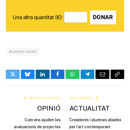
DONAR
Una altra quantitat (€):
Alumnes sords
Twitter
Bluesky
LinkedIn
Facebook
WhatsApp
Telegram
Email
Copy
Link
PREVIOUS ARTICLE
NEXT ARTICLE
OPINIÓ
ACTUALITAT
Com ens ajuden les
Creadores i alumnes aliades
avaluacions de projectes
per l’art contemporani