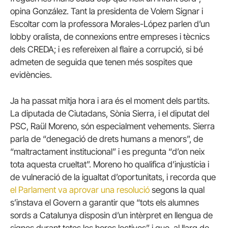
opina González. Tant la presidenta de Volem Signar i
Escoltar com la professora Morales-López parlen d’un
lobby oralista, de connexions entre empreses i tècnics
dels CREDA; i es refereixen al flaire a corrupció, si bé
admeten de seguida que tenen més sospites que
evidències.
Ja ha passat mitja hora i ara és el moment dels partits.
La diputada de Ciutadans, Sònia Sierra, i el diputat del
PSC, Raül Moreno, són especialment vehements. Sierra
parla de “denegació de drets humans a menors”, de
“maltractament institucional” i es pregunta “d’on neix
tota aquesta crueltat”. Moreno ho qualifica d’injustícia i
de vulneració de la igualtat d’oportunitats, i recorda que
el Parlament va aprovar una resolució
segons la qual
s’instava el Govern a garantir que “tots els alumnes
sords a Catalunya disposin d’un intèrpret en llengua de
signes durant totes les hores lectives” i que, al llarg de