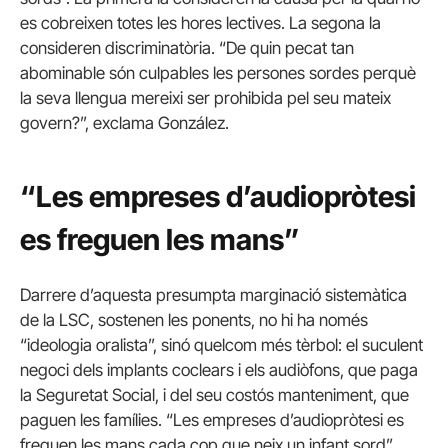
es cobreixen totes les hores lectives. La segona la
consideren discriminatòria. “De quin pecat tan
abominable són culpables les persones sordes perquè
la seva llengua mereixi ser prohibida pel seu mateix
govern?”, exclama González.
“Les empreses d’audiopròtesi
es freguen les mans”
Darrere d’aquesta presumpta marginació sistemàtica
de la LSC, sostenen les ponents, no hi ha només
“ideologia oralista”, sinó quelcom més tèrbol: el suculent
negoci dels implants coclears i els audiòfons, que paga
la Seguretat Social, i del seu costós manteniment, que
paguen les famílies. “Les empreses d’audiopròtesi es
freguen les mans cada cop que neix un infant sord”,