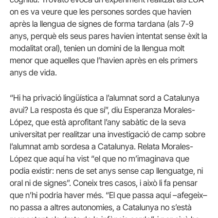
on es va veure que les persones sordes que havien
après la llengua de signes de forma tardana (als 7-9
anys, perquè els seus pares havien intentat sense èxit la
modalitat oral), tenien un domini de la llengua molt
menor que aquelles que l’havien après en els primers
anys de vida.
“Hi ha privació lingüística a l’alumnat sord a Catalunya
avui? La resposta és que sí”, diu Esperanza Morales-
López, que està aprofitant l’any sabàtic de la seva
universitat per realitzar una investigació de camp sobre
l’alumnat amb sordesa a Catalunya. Relata Morales-
López que aquí ha vist “el que no m’imaginava que
podia existir: nens de set anys sense cap llenguatge, ni
oral ni de signes”. Coneix tres casos, i això li fa pensar
que n’hi podria haver més. “El que passa aquí –afegeix–
no passa a altres autonomies, a Catalunya no s’està