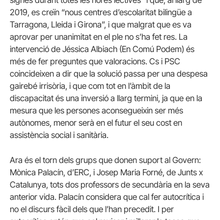
2019, es creïn “nous centres d’escolaritat bilingüe a
Tarragona, Lleida i Girona”, i que malgrat que es va
aprovar per unanimitat en el ple no s’ha fet res. La
intervenció de Jéssica Albiach (En Comú Podem) és
més de fer preguntes que valoracions. Cs i PSC
coincideixen a dir que la solució passa per una despesa
gairebé irrisòria, i que com tot en l’àmbit de la
discapacitat és una inversió a llarg termini, ja que en la
mesura que les persones aconsegueixin ser més
autònomes, menor serà en el futur el seu cost en
assistència social i sanitària.
Ara és el torn dels grups que donen suport al Govern:
Mònica Palacín, d’ERC, i Josep Maria Forné, de Junts x
Catalunya, tots dos professors de secundària en la seva
anterior vida. Palacín considera que cal fer autocrítica i
no el discurs fàcil dels que l’han precedit. I per