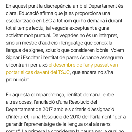
En aquest punt la discrepància amb el Departament és
clara. Educació afirma que ja es proporciona una
escolarització en LSC a tothom qui ho demana i durant
tot el temps lectiu, tal vegada exceptuant alguna
activitat molt puntual. De vegades no és un intèrpret,
sinó un mestre d’audició i llenguatge que coneix la
llengua de signes, solució que consideren idònia. Volem
Signar i Escoltar i l’entitat de pares Aspance asseguren
el contrari i per això
el desembre de l’any passat van
portar el cas davant del TSJC
, que encara no s’ha
pronunciat.
En aquesta compareixença, l’entitat demana, entre
altres coses, l’anul·lació d’una Resolució del
Departament de 2017 amb els criteris d’assignació
d’intèrpret, i una Resolució de 2010 del Parlament “per a
garantir l’aprenentatge de la llengua oral als nens
sords”. La primera la consideren la causa per la qual no