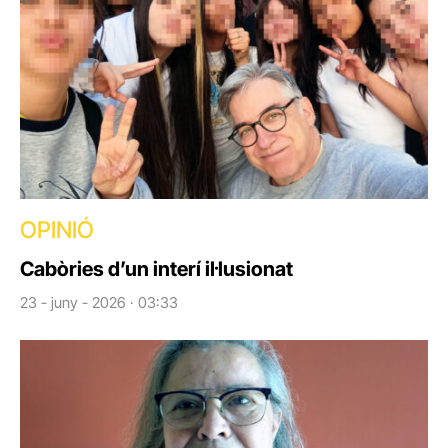
OPINIÓ
Cabòries d’un interí il·lusionat
23 - juny - 2026 · 03:33