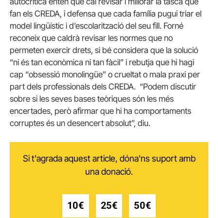
autocrítica entén que cal revisar i millorar la tasca que
fan els CREDA, i defensa que cada família pugui triar el
model lingüístic i d’escolarització del seu fill. Forné
reconeix que caldrà revisar les normes que no
permeten exercir drets, si bé considera que la solució
“ni és tan econòmica ni tan fàcil” i rebutja que hi hagi
cap “obsessió monolingüe” o crueltat o mala praxi per
part dels professionals dels CREDA. “Podem discutir
sobre si les seves bases teòriques són les més
encertades, però afirmar que hi ha comportaments
corruptes és un desencert absolut”, diu.
Si t'agrada aquest article, dóna'ns suport amb
una donació.
10€
25€
50€