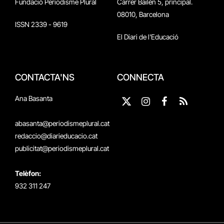
Fundació Periodisme Plural
Carrer Bailén 5, principal.
08010, Barcelona
ISSN 2339 - 9619
El Diari de l'Educació
CONTACTA'NS
CONNECTA
Ana Basanta
X
Instagram
Facebook
RSS
(Twitter)
abasanta@periodismeplural.cat
redaccio@diarieducacio.cat
publicitat@periodismeplural.cat
Telèfon:
932 311 247