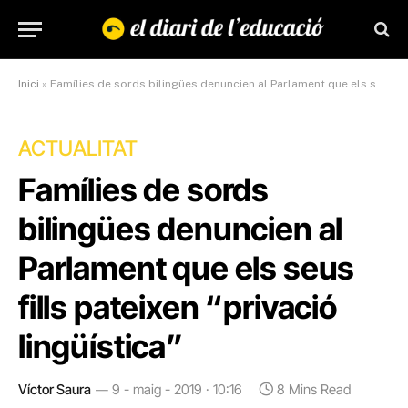
Inici
»
Famílies de sords bilingües denuncien al Parlament que els seus fills pateixen “privació lingüística”
ACTUALITAT
Famílies de sords
bilingües denuncien al
Parlament que els seus
fills pateixen “privació
lingüística”
Víctor Saura
9 - maig - 2019 · 10:16
8 Mins Read