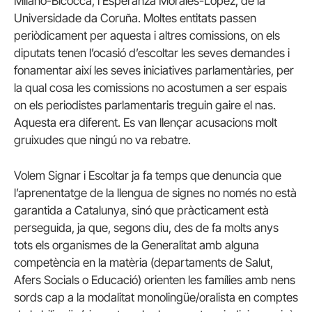
Milano-Bicocca, i Esperanza Morales-López, de la
Universidade da Coruña. Moltes entitats passen
periòdicament per aquesta i altres comissions, on els
diputats tenen l’ocasió d’escoltar les seves demandes i
fonamentar així les seves iniciatives parlamentàries, per
la qual cosa les comissions no acostumen a ser espais
on els periodistes parlamentaris treguin gaire el nas.
Aquesta era diferent. Es van llençar acusacions molt
gruixudes que ningú no va rebatre.
Volem Signar i Escoltar ja fa temps que denuncia que
l’aprenentatge de la llengua de signes no només no està
garantida a Catalunya, sinó que pràcticament està
perseguida, ja que, segons diu, des de fa molts anys
tots els organismes de la Generalitat amb alguna
competència en la matèria (departaments de Salut,
Afers Socials o Educació) orienten les famílies amb nens
sords cap a la modalitat monolingüe/oralista en comptes