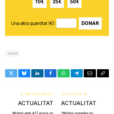
10€
25€
50€
DONAR
Una altra quantitat (€):
opinió
Twitter
Bluesky
LinkedIn
Facebook
WhatsApp
Telegram
Email
Copy
Link
PREVIOUS ARTICLE
NEXT ARTICLE
ACTUALITAT
ACTUALITAT
Multen amb 417 euros un
“Moltes vegades no