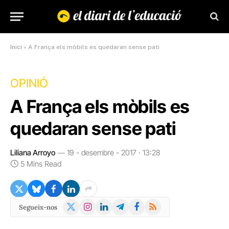
Inici
»
A França els mòbils es quedaran sense pati
OPINIÓ
A França els mòbils es
quedaran sense pati
Liliana Arroyo
19 - desembre - 2017 · 13:28
5 Mins Read
X
Instagram
LinkedIn
Telegram
Facebook
RSS
Segueix-nos
(Twitter)