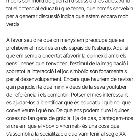
mòbils són motiu de guerra i discussió a les aules. Amb
tot el potencial educatiu que tenen, que només serveixin
per a generar discussió indica que estem encara molt
verds.
A favor seu diré que on menys em preocupa que es
prohibeixi el mòbil és en els espais de l’esbarjo. Aquí sí
que em sembla encertat afavorir la connexió amb els
nens i nenes que t’envolten, l’estímul de la imaginació i
sobretot la interacció i el joc simbòlic són fonamentals
per al desenvolupament. Encara que hauríem de revisar
quin perjudici té que mirin vídeos de la seva youtuber
de referència i els comentin. Potser el més interessant
és ajudar-los a identificar què és educatiu i què no, què
convé veure i què no. De què ens podem riure i quines
coses no fan gens de gràcia. I ja de pas, plantegem-nos
si creiem que el «bo» o «normal» és una cosa que
s’assembli a la socialització que vam tenir al segle XX