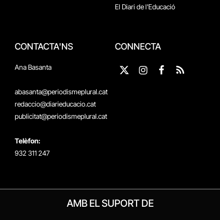
El Diari de l'Educació
CONTACTA'NS
CONNECTA
Ana Basanta
X
Instagram
Facebook
RSS
(Twitter)
abasanta@periodismeplural.cat
redaccio@diarieducacio.cat
publicitat@periodismeplural.cat
Telèfon:
932 311 247
AMB EL SUPORT DE