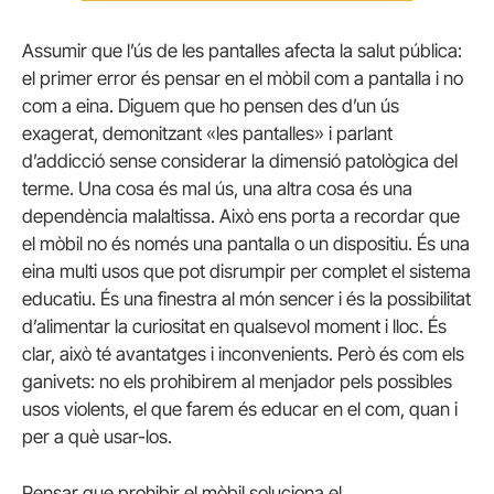
Assumir que l’ús de les pantalles afecta la salut pública:
el primer error és pensar en el mòbil com a pantalla i no
com a eina. Diguem que ho pensen des d’un ús
exagerat, demonitzant «les pantalles» i parlant
d’addicció sense considerar la dimensió patològica del
terme. Una cosa és mal ús, una altra cosa és una
dependència malaltissa. Això ens porta a recordar que
el mòbil no és només una pantalla o un dispositiu. És una
eina multi usos que pot
disrumpir
per complet el sistema
educatiu. És una finestra al món sencer i és la possibilitat
d’alimentar la curiositat en qualsevol moment i lloc. És
clar, això té avantatges i inconvenients. Però és com els
ganivets: no els prohibirem al menjador pels possibles
usos violents, el que farem és educar en el com, quan i
per a què usar-los.
Pensar que prohibir el mòbil soluciona el