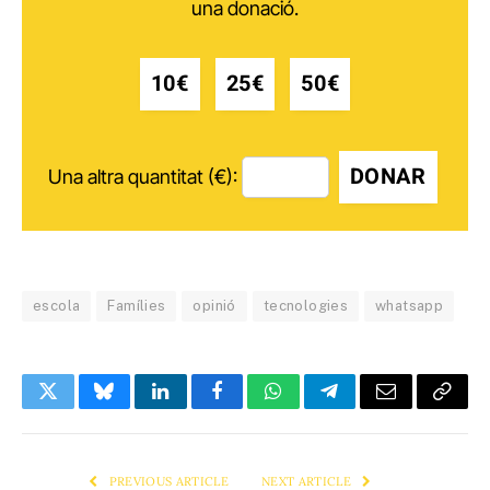
una donació.
10€
25€
50€
DONAR
Una altra quantitat (€):
escola
Famílies
opinió
tecnologies
whatsapp
Twitter
Bluesky
LinkedIn
Facebook
WhatsApp
Telegram
Email
Copy
Link
PREVIOUS ARTICLE
NEXT ARTICLE