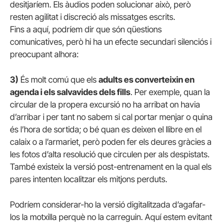
desitjaríem. Els àudios poden solucionar això, però
resten agilitat i discreció als missatges escrits.
Fins a aquí, podríem dir que són qüestions
comunicatives, però hi ha un efecte secundari silenciós i
preocupant alhora:
3)
És molt comú que els
adults es converteixin en
agenda i els salvavides dels fills
. Per exemple, quan la
circular de la propera excursió no ha arribat on havia
d’arribar i per tant no sabem si cal portar menjar o quina
és l’hora de sortida; o bé quan es deixen el llibre en el
calaix o a l’armariet, però poden fer els deures gràcies a
les fotos d’alta resolució que circulen per als despistats.
També existeix la versió post-entrenament en la qual els
pares intenten localitzar els mitjons perduts.
Podríem considerar-ho la versió digitalitzada d’agafar-
los la motxilla perquè no la carreguin. Aquí estem evitant