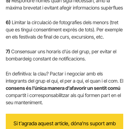
5)
Respondre només quan sigui necessari, amb la
màxima brevetat i evitant afegir informacions supèrflues
6)
Limitar la circulació de fotografies dels menors (tret
que es tingui consentiment exprés de tots). Per exemple
en els festivals de final de curs, excursions, etc.
7)
Consensuar uns horaris d’ús del grup, per evitar el
bombardeig constant de notificacions.
En definitiva: la clau? Pactar i negociar amb els
integrants del grup el qui, el per a qui, el quan i el com. El
consens és l’única manera d’afavorir un sentit comú
compartit i corresponsabilitzar als qui formen part en el
seu manteniment.
Si t'agrada aquest article, dóna'ns suport amb