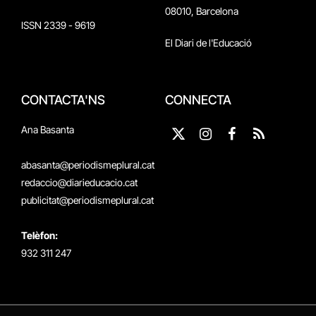
08010, Barcelona
ISSN 2339 - 9619
El Diari de l'Educació
CONTACTA'NS
CONNECTA
Ana Basanta
X
Instagram
Facebook
RSS
(Twitter)
abasanta@periodismeplural.cat
redaccio@diarieducacio.cat
publicitat@periodismeplural.cat
Telèfon:
932 311 247