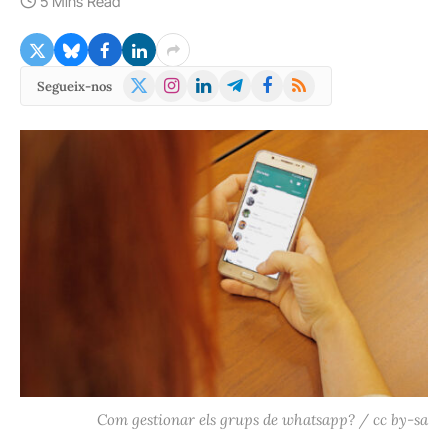
5 Mins Read
X
Instagram
LinkedIn
Telegram
Facebook
RSS
Segueix-nos
(Twitter)
Com gestionar els grups de whatsapp? / cc by-sa