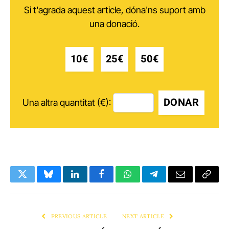
Si t'agrada aquest article, dóna'ns suport amb
una donació.
10€
25€
50€
DONAR
Una altra quantitat (€):
Twitter
Bluesky
LinkedIn
Facebook
WhatsApp
Telegram
Email
Copy
Link
PREVIOUS ARTICLE
NEXT ARTICLE