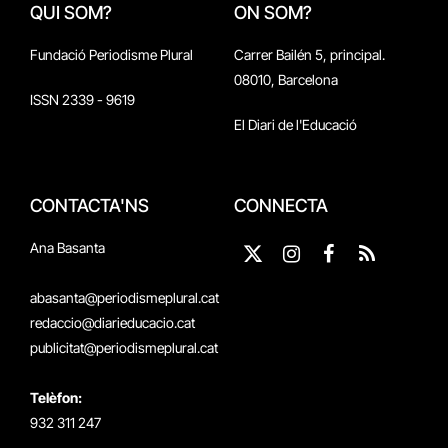
QUI SOM?
ON SOM?
Fundació Periodisme Plural
Carrer Bailén 5, principal.
08010, Barcelona
ISSN 2339 - 9619
El Diari de l'Educació
CONTACTA'NS
CONNECTA
Ana Basanta
X
Instagram
Facebook
RSS
(Twitter)
abasanta@periodismeplural.cat
redaccio@diarieducacio.cat
publicitat@periodismeplural.cat
Telèfon:
932 311 247