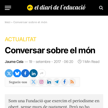
Inici
»
Conversar sobre el món
ACTUALITAT
Conversar sobre el món
Jaume Cela
19 - setembre - 2017 · 06:20
1 Min Read
X
Instagram
LinkedIn
Telegram
Facebook
RSS
Segueix-nos
(Twitter)
Som una Fundació que exercim el periodisme en
obert, sense murs de pagament. Però no ho