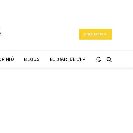
COL·LABORA
OPINIÓ
BLOGS
EL DIARI DE L’FP