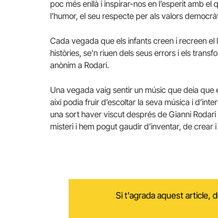
poc més enllà i inspirar-nos en l’esperit amb el qu
l’humor, el seu respecte per als valors democràti
Cada vegada que els infants creen i recreen el 
històries, se’n riuen dels seus errors i els tra
anònim a Rodari.
Una vegada vaig sentir un músic que deia que 
així podia fruir d’escoltar la seva música i d’in
una sort haver viscut després de Gianni Rodari
misteri i hem pogut gaudir d’inventar, de crear 
Si t'agrada aquest article,