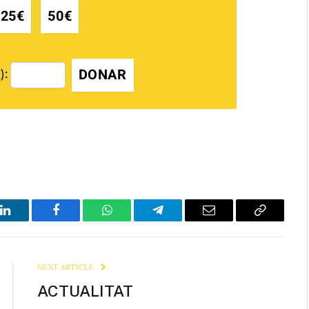
25€
50€
DONAR
):
LinkedIn
Facebook
WhatsApp
Telegram
Email
Copy
Link
NEXT ARTICLE
ACTUALITAT