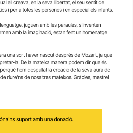
al ell creava, en la seva llibertat, el seu sentit de
cs i per a totes les persones i en especial els infants.
llenguatge, juguen amb les paraules, s’inventen
nsformen amb la imaginació, estan fent un homenatge
era una sort haver nascut després de Mozart, ja que
terpretar-la. De la mateixa manera podem dir que és
 perquè hem despullat la creació de la seva aura de
i de riure’ns de nosaltres mateixos. Gràcies, mestre!
 dóna'ns suport amb una donació.