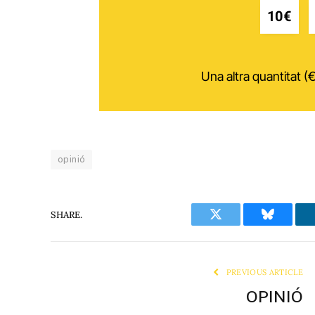
10€
Una altra quantitat (€
opinió
SHARE.
Twitter
Bluesky
PREVIOUS ARTICLE
OPINIÓ