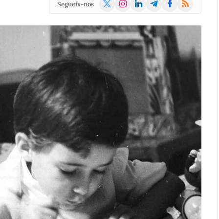
X
Instagram
LinkedIn
Telegram
Facebook
RSS
Segueix-nos
(Twitter)