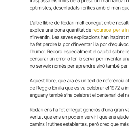
traspassa els límits de la presó on l’han tancat i 
optimistes, desenfadats i crítics amb el món que
L’altre llibre de Rodari molt conegut entre nosal
explica una bona quantitat de
recursos per a in
n’inventin. Les seves explicacions han inspirat m
ha fet perdre la por d’inventar i la por d’equivo
l’humor. Record especialment el capítol sobre l’
censurar un error o fer-lo servir per inventar una
no serveix només per aprendre sinó també per 
Aquest llibre, que ara és un text de referència 
de Reggio Emilia que es va celebrar el 1972 a i
enguany també s’ha celebrat el centenari del n
Rodari ens ha fet el llegat generós d’una gran va
veritat que ens en podem servir i que ens ajuden
camins i rutines establertes, però crec que mé