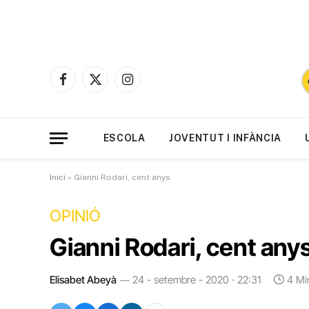
Facebook
X
Instagram
(Twitter)
ESCOLA
JOVENTUT I INFÀNCIA
Inici
»
Gianni Rodari, cent anys
OPINIÓ
Gianni Rodari, cent any
Elisabet Abeyà
24 - setembre - 2020 · 22:31
4 Mi