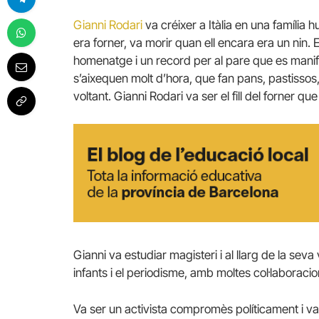
Gianni Rodari
va créixer a Itàlia en una família
era forner, va morir quan ell encara era un nin.
homenatge i un record per al pare que es manife
s’aixequen molt d’hora, que fan pans, pastissos,
voltant. Gianni Rodari va ser el fill del forner qu
Gianni va estudiar magisteri i al llarg de la seva
infants i el periodisme, amb moltes col·laboracio
Va ser un activista compromès políticament i va 