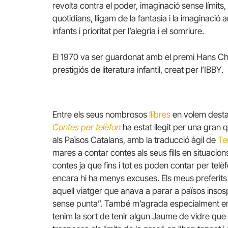
revolta contra el poder, imaginació sense límits, 
quotidians, lligam de la fantasia i la imaginació
infants i prioritat per l’alegria i el somriure.
El 1970 va ser guardonat amb el premi Hans Chr
prestigiós de literatura infantil, creat per l’IBBY.
Entre els seus nombrosos
llibres
en volem destac
Contes per telèfon
ha estat llegit per una gran q
als Països Catalans, amb la traducció àgil de
Te
mares a contar contes als seus fills en situaci
contes ja que fins i tot es poden contar per tel
encara hi ha menys excuses. Els meus preferits
aquell viatger que anava a parar a països insos
sense punta”. També m’agrada especialment en 
tenim la sort de tenir algun Jaume de vidre qu