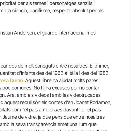
prioritat per als temes i personatges senzills i
 amb la ciència, pacifisme, respecte absolut per als
istian Andersen, el guardó internacional més
ar dos de molt coneguts entre nosaltres. El primer,
uantitat d’infants des del 1962 a Itàlia i des del 1982
resa Duran.
Aquest llibre ha ajudat molts pares i
ons poc comunes. No hi ha excuses per no contar
èfon. Ara, amb els vídeos i amb les videotrucades
 d’aquest recull són els contes d’en Joanet Rodamon,
pitats com “el país amb el
des
davant” o “el país
Jaume de vidre, ja que pens que entre nosaltres
e amb la seva transparència emet una llum que