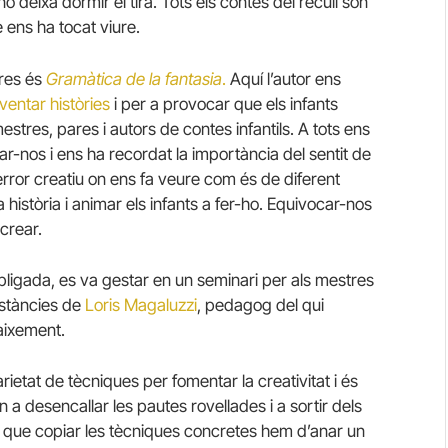
no deixa dormir el tirà. Tots els contes del recull són
 ens ha tocat viure.
tres és
Gramàtica de la fantasia
.
Aquí l’autor ens
ventar històries
i per a provocar que els infants
estres, pares i autors de contes infantils. A tots ens
car-nos i ens ha recordat la importància del sentit de
error creatiu on ens fa veure com és de diferent
 història i animar els infants a fer-ho. Equivocar-nos
crear.
obligada, es va gestar en un seminari per als mestres
nstàncies de
Loris Magaluzzi
, pedagog del qui
aixement.
rietat de tècniques per fomentar la creativitat i és
 a desencallar les pautes rovellades i a sortir dels
s que copiar les tècniques concretes hem d’anar un