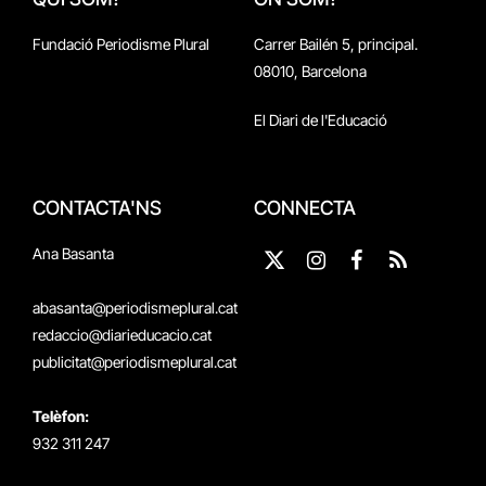
Fundació Periodisme Plural
Carrer Bailén 5, principal.
08010, Barcelona
El Diari de l'Educació
CONTACTA'NS
CONNECTA
Ana Basanta
X
Instagram
Facebook
RSS
(Twitter)
abasanta@periodismeplural.cat
redaccio@diarieducacio.cat
publicitat@periodismeplural.cat
Telèfon:
932 311 247