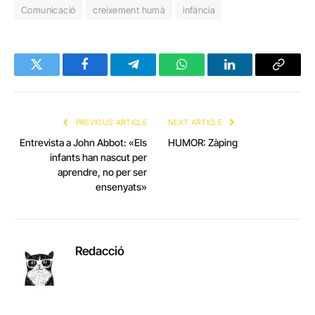
Comunicació
creixement humà
infància
Twitter
Facebook
Telegram
WhatsApp
LinkedIn
Copy
Link
PREVIOUS ARTICLE
NEXT ARTICLE
Entrevista a John Abbot: «Els
HUMOR: Zàping
infants han nascut per
aprendre, no per ser
ensenyats»
Redacció