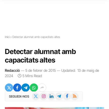
Inici
»
Detectar alumnat amb capacitats altes
Detectar alumnat amb
capacitats altes
Redacció
5 de febrer de 2015
Updated:
13 de maig de
2024
5 Mins Read
X
Instagram
LinkedIn
Telegram
Facebook
RSS
SEGUEIX-NOS
(Twitter)