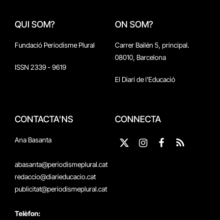
QUI SOM?
ON SOM?
Fundació Periodisme Plural
Carrer Bailén 5, principal.
08010, Barcelona
ISSN 2339 - 9619
El Diari de l'Educació
CONTACTA'NS
CONNECTA
Ana Basanta
X
Instagram
Facebook
RSS
(Twitter)
abasanta@periodismeplural.cat
redaccio@diarieducacio.cat
publicitat@periodismeplural.cat
Telèfon: