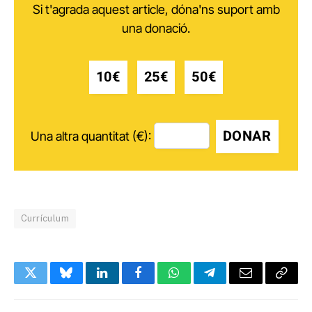
Si t'agrada aquest article, dóna'ns suport amb
una donació.
10€
25€
50€
DONAR
Una altra quantitat (€):
Currículum
Twitter
Bluesky
LinkedIn
Facebook
WhatsApp
Telegram
Email
Copy
Link