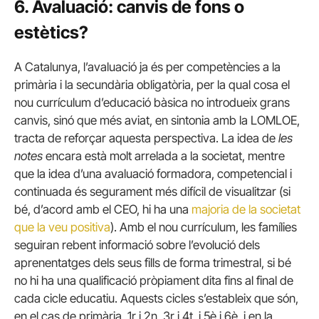
6. Avaluació: canvis de fons o
estètics?
A Catalunya, l’avaluació ja és per competències a la
primària i la secundària obligatòria, per la qual cosa el
nou currículum d’educació bàsica no introdueix grans
canvis, sinó que més aviat, en sintonia amb la LOMLOE,
tracta de reforçar aquesta perspectiva. La idea de
les
notes
encara està molt arrelada a la societat, mentre
que la idea d’una avaluació formadora, competencial i
continuada és segurament més difícil de visualitzar (si
bé, d’acord amb el CEO, hi ha una
majoria de la societat
que la veu positiva
). Amb el nou currículum, les famílies
seguiran rebent informació sobre l’evolució dels
aprenentatges dels seus fills de forma trimestral, si bé
no hi ha una qualificació pròpiament dita fins al final de
cada cicle educatiu. Aquests cicles s’estableix que són,
en el cas de primària, 1r i 2n, 3r i 4t, i 5è i 6è, i en la