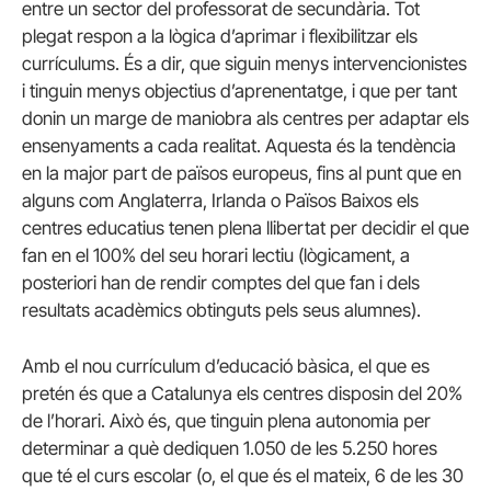
entre un sector del professorat de secundària. Tot
plegat respon a la lògica d’aprimar i flexibilitzar els
currículums. És a dir, que siguin menys intervencionistes
i tinguin menys objectius d’aprenentatge, i que per tant
donin un marge de maniobra als centres per adaptar els
ensenyaments a cada realitat. Aquesta és la tendència
en la major part de països europeus, fins al punt que en
alguns com Anglaterra, Irlanda o Països Baixos els
centres educatius tenen plena llibertat per decidir el que
fan en el 100% del seu horari lectiu (lògicament, a
posteriori han de rendir comptes del que fan i dels
resultats acadèmics obtinguts pels seus alumnes).
Amb el nou currículum d’educació bàsica, el que es
pretén és que a Catalunya els centres disposin del 20%
de l’horari. Això és, que tinguin plena autonomia per
determinar a què dediquen 1.050 de les 5.250 hores
que té el curs escolar (o, el que és el mateix, 6 de les 30