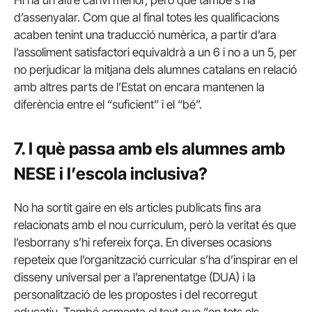
Hi ha un altre canvi menor, però que també s’ha
d’assenyalar. Com que al final totes les qualificacions
acaben tenint una traducció numèrica, a partir d’ara
l’assoliment satisfactori equivaldrà a un 6 i no a un 5, per
no perjudicar la mitjana dels alumnes catalans en relació
amb altres parts de l’Estat on encara mantenen la
diferència entre el “suficient” i el “bé”.
7. I què passa amb els alumnes amb
NESE i l’escola inclusiva?
No ha sortit gaire en els articles publicats fins ara
relacionats amb el nou currículum, però la veritat és que
l’esborrany s’hi refereix força. En diverses ocasions
repeteix que l’organització curricular s’ha d’inspirar en el
disseny universal per a l’aprenentatge (DUA) i la
personalització de les propostes i del recorregut
educatiu. També esmenta el text que “en tots els