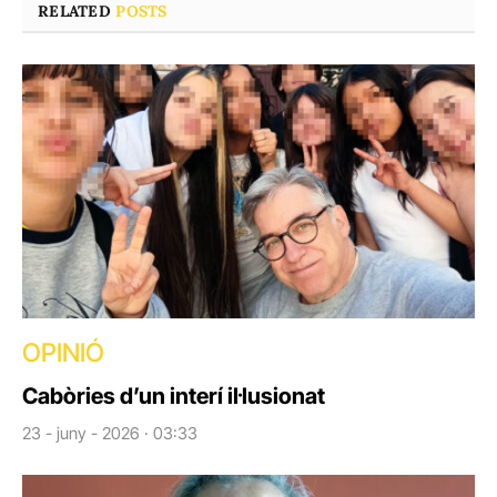
RELATED
POSTS
OPINIÓ
Cabòries d’un interí il·lusionat
23 - juny - 2026 · 03:33