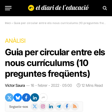
Inici
»
Guia per circular entre els nous currículums (10 preguntes freqüents)
ANÀLISI
Guia per circular entre els
nous currículums (10
preguntes freqüents)
Víctor Saura
16 - febrer - 2022 · 05:00
12 Mins Read
X
Instagram
LinkedIn
Telegram
Facebook
RSS
Segueix-nos
(Twitter)