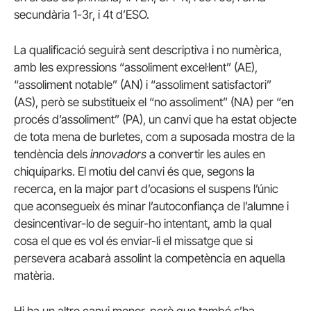
secundària 1-3r, i 4t d’ESO.
La qualificació seguirà sent descriptiva i no numèrica,
amb les expressions “assoliment excel·lent” (AE),
“assoliment notable” (AN) i “assoliment satisfactori”
(AS), però se substitueix el “no assoliment” (NA) per “en
procés d’assoliment” (PA), un canvi que ha estat objecte
de tota mena de burletes, com a suposada mostra de la
tendència dels
innovadors
a convertir les aules en
chiquiparks. El motiu del canvi és que, segons la
recerca, en la major part d’ocasions el suspens l’únic
que aconsegueix és minar l’autoconfiança de l’alumne i
desincentivar-lo de seguir-ho intentant, amb la qual
cosa el que es vol és enviar-li el missatge que si
persevera acabarà assolint la competència en aquella
matèria.