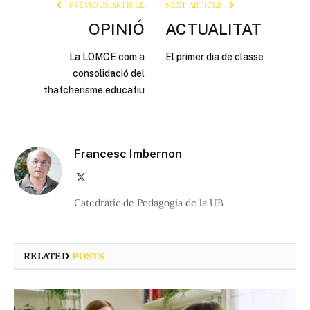
PREVIOUS ARTICLE
NEXT ARTICLE
OPINIÓ
ACTUALITAT
La LOMCE com a
El primer dia de classe
consolidació del
thatcherisme educatiu
Francesc Imbernon
X
(Twitter)
Catedràtic de Pedagogia de la UB
RELATED
POSTS