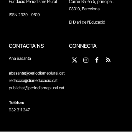
Fundació Periodisme Plural
Carrer Bailén 5, principal.
08010, Barcelona
ISSN 2339 - 9619
El Diari de l'Educació
CONTACTA'NS
CONNECTA
Ana Basanta
X
Instagram
Facebook
RSS
(Twitter)
abasanta@periodismeplural.cat
redaccio@diarieducacio.cat
publicitat@periodismeplural.cat
Telèfon:
932 311 247