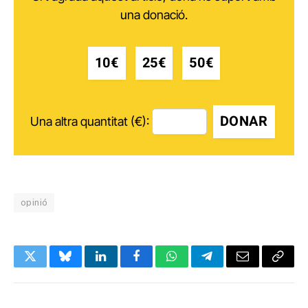
una donació.
10€
25€
50€
DONAR
Una altra quantitat (€):
opinió
Twitter
Bluesky
LinkedIn
Facebook
WhatsApp
Telegram
Email
Copy
Link