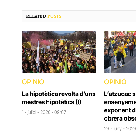
RELATED
POSTS
OPINIÓ
OPINIÓ
La hipotètica revolta d’uns
L’atzucac s
mestres hipotètics (I)
ensenyame
exponent d’
1 - juliol - 2026 · 09:07
obrera obs
26 - juny - 2026