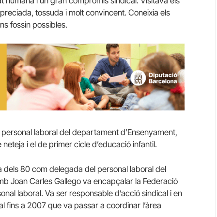
 humana i un gran compromís sindical. Visitava els
apreciada, tossuda i molt convincent. Coneixia els
ons fossin possibles.
del personal laboral del departament d’Ensenyament,
eteja i el de primer cicle d’educació infantil.
da dels 80 com delegada del personal laboral del
 Amb Joan Carles Gallego va encapçalar la Federació
onal laboral. Va ser responsable d’acció sindical i en
al fins a 2007 que va passar a coordinar l’àrea