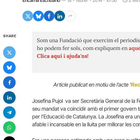
Encarna Escribano
18 - febrer - 2014 · 10:56
2 Mi
SHARE
Som una Fundació que exercim el periodis
ho podem fer sols, com expliquem en
aque
Clica aquí i ajuda'ns!
Article publicat en motiu de l’acte ‘
Rec
Josefina Pujol va ser Secretària General de l
seu mandat va coincidir amb el primer govern tr
per l’Educació de Catalunya. La Josefina era un
afable i incansable en la lluita per millorar les 