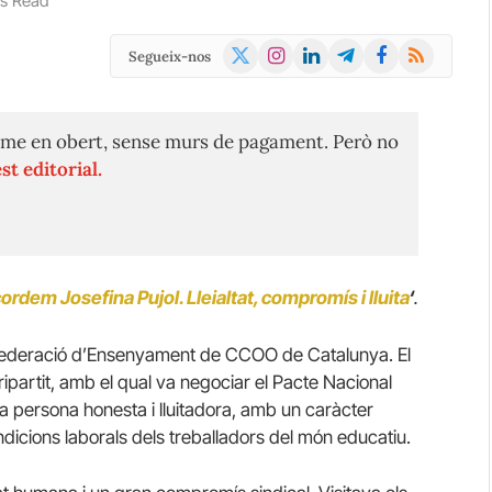
ns Read
X
Instagram
LinkedIn
Telegram
Facebook
RSS
Segueix-nos
(Twitter)
me en obert, sense murs de pagament. Però no
st editorial.
ordem Josefina Pujol. Lleialtat, compromís i lluita
‘
.
a Federació d’Ensenyament de CCOO de Catalunya. El
ipartit, amb el qual va negociar el Pacte Nacional
a persona honesta i lluitadora, amb un caràcter
condicions laborals dels treballadors del món educatiu.