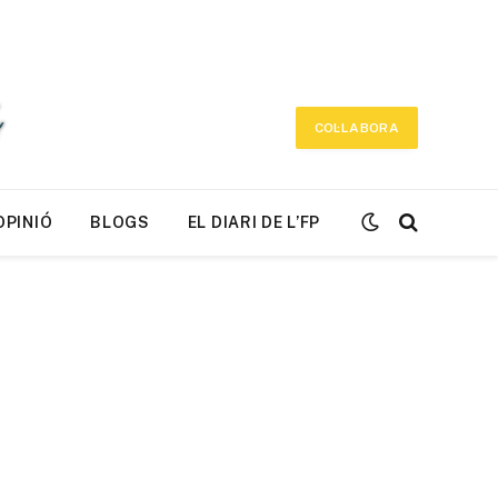
COL·LABORA
OPINIÓ
BLOGS
EL DIARI DE L’FP