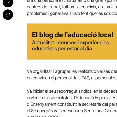
Era una persona estimada amb una gran qualitat
centres de treball, tothom la coneixia, era molt 
problemes i generava il·lusió fent que les soluci
Va organitzar i agrupar les realitats diverses 
on conviuen el personal dels EAP, el personal de n
Va iniciar el seu recorregut sindical en la dèca
col·lectiu d’especialistes d’Educació Especial.
d’Ensenyament constituïnt la secretaria del pers
el 8è congrés va ser escollida Secretària Gener