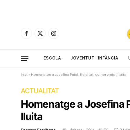
Facebook
X
Instagram
(Twitter)
ESCOLA
JOVENTUT I INFÀNCIA
Inici
»
Homenatge a Josefina Pujol: lleialtat, compromís i lluita
ACTUALITAT
Homenatge a Josefina Puj
lluita