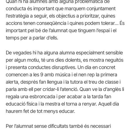
Quan hi ha alumnes amb alguna problemàtica de
conducta és important que marquem conjuntament
l’estratègia a seguir, els objectius a prioritzar, quines
accions tenen conseqüència i quines podem tolerar… És
important pel bé de l’alumnat que tinguem l’espai i el
temps per a parlar d’ells.
De vegades hi ha alguna alumna especialment sensible
per algun motiu, té uns dies dolents, es mostra neguitós
i presenta conductes disruptives. Un dia en concret
comencen a les 9 amb música i el nen rep la primera
alerta, després fan llengua i la tutora el treu de classe i
parla amb ell per cridar-li l’atenció. Quan ve la d’anglès li
regala una esbroncada i per acabar a la tarda fan
educació física i la mestra el torna a renyar. Aquell dia
haurem fet de tot menys educar.
Per l’alumnat sense dificultats també és necessari