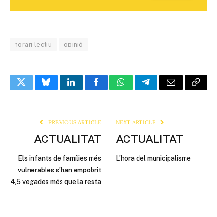
horari lectiu
opinió
Twitter
Bluesky
LinkedIn
Facebook
WhatsApp
Telegram
Email
Copy
Link
PREVIOUS ARTICLE
NEXT ARTICLE
ACTUALITAT
ACTUALITAT
Els infants de famílies més
L’hora del municipalisme
vulnerables s’han empobrit
4,5 vegades més que la resta