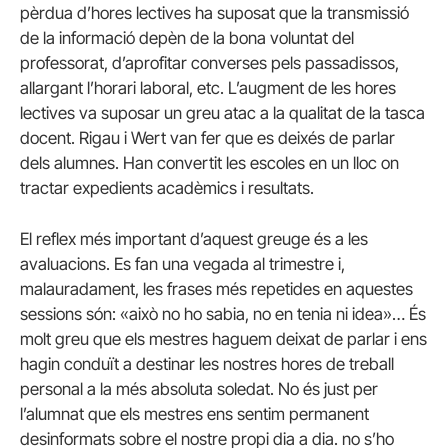
pèrdua d’hores lectives ha suposat que la transmissió
de la informació depèn de la bona voluntat del
professorat, d’aprofitar converses pels passadissos,
allargant l’horari laboral, etc. L’augment de les hores
lectives va suposar un greu atac a la qualitat de la tasca
docent. Rigau i Wert van fer que es deixés de parlar
dels alumnes. Han convertit les escoles en un lloc on
tractar expedients acadèmics i resultats.
El reflex més important d’aquest greuge és a les
avaluacions. Es fan una vegada al trimestre i,
malauradament, les frases més repetides en aquestes
sessions són: «això no ho sabia, no en tenia ni idea»… És
molt greu que els mestres haguem deixat de parlar i ens
hagin conduït a destinar les nostres hores de treball
personal a la més absoluta soledat. No és just per
l’alumnat que els mestres ens sentim permanent
desinformats sobre el nostre propi dia a dia. no s’ho