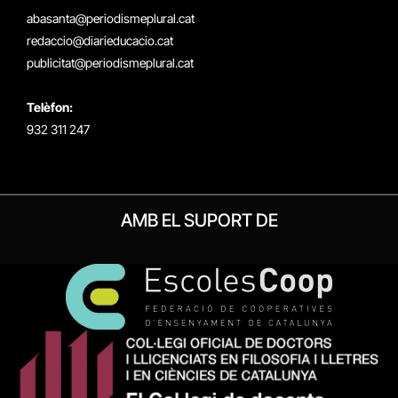
(Twitter)
abasanta@periodismeplural.cat
redaccio@diarieducacio.cat
publicitat@periodismeplural.cat
Telèfon:
932 311 247
AMB EL SUPORT DE