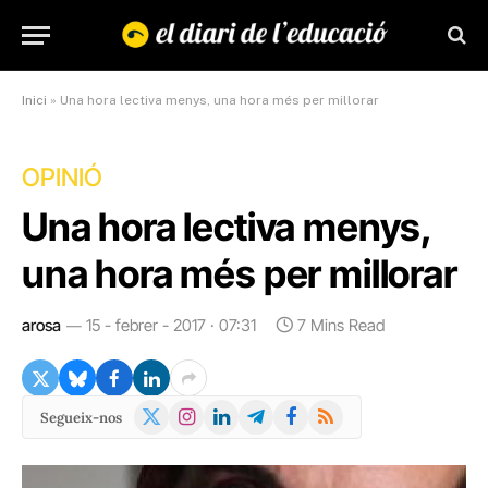
Inici
»
Una hora lectiva menys, una hora més per millorar
OPINIÓ
Una hora lectiva menys,
una hora més per millorar
arosa
15 - febrer - 2017 · 07:31
7 Mins Read
X
Instagram
LinkedIn
Telegram
Facebook
RSS
Segueix-nos
(Twitter)