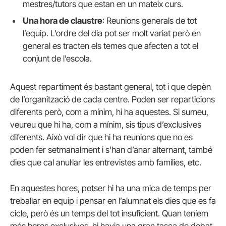
mestres/tutors que estan en un mateix curs.
Una hora de claustre
: Reunions generals de tot
l’equip. L’ordre del dia pot ser molt variat però en
general es tracten els temes que afecten a tot el
conjunt de l’escola.
Aquest repartiment és bastant general, tot i que depèn
de l’organització de cada centre. Poden ser reparticions
diferents però, com a mínim, hi ha aquestes. Si sumeu,
veureu que hi ha, com a mínim, sis tipus d’exclusives
diferents. Això vol dir que hi ha reunions que no es
poden fer setmanalment i s’han d’anar alternant, també
dies que cal anul·lar les entrevistes amb famílies, etc.
En aquestes hores, potser hi ha una mica de temps per
treballar en equip i pensar en l’alumnat els dies que es fa
cicle, però és un temps del tot insuficient. Quan teníem
més hores exclusives, hi havia una gran tasca de debat,